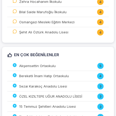
Zehra Hocahanım İlkokulu
4
Bilal Saide Marufoğlu İlkokulu
4
Osmangazi Mesleki Eğitim Merkezi
4
Şehit Ali Öztürk Anadolu Lisesi
4
EN ÇOK BEĞENILENLER
Akşemsettin Ortaokulu
5
Bereketli İmam Hatip Ortaokulu
4
Sezai Karakoç Anadolu Lisesi
3
ÖZEL KIZILTEPE UĞUR ANADOLU LİSESİ
3
15 Temmuz Şehitleri Anadolu Lisesi
3