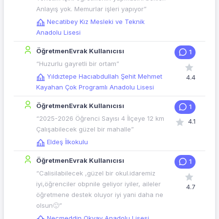
Anlayış yok. Memurlar işleri yapıyor”
Necatibey Kız Mesleki ve Teknik
Anadolu Lisesi
ÖğretmenEvrak Kullanıcısı
1
“Huzurlu gayretli bir ortam”
Yıldıztepe Hacıabdullah Şehit Mehmet
4.4
Kayahan Çok Programlı Anadolu Lisesi
ÖğretmenEvrak Kullanıcısı
1
“2025-2026 Öğrenci Sayısı 4 İlçeye 12 km
4.1
Çalışabilecek güzel bir mahalle”
Eldeş İlkokulu
ÖğretmenEvrak Kullanıcısı
1
“Calisilabilecek ,güzel bir okul.idaremiz
iyi,öğrenciler obpnile geliyor iyiler, aileler
4.7
öğretmene destek oluyor iyi yani daha ne
olsun🙂”
Necmeddin Okyay Anadolu Lisesi