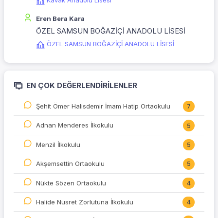
Kavak Anadolu Lisesi
Eren Bera Kara
ÖZEL SAMSUN BOĞAZİÇİ ANADOLU LİSESİ
ÖZEL SAMSUN BOĞAZİÇİ ANADOLU LİSESİ
EN ÇOK DEĞERLENDIRILENLER
Şehit Ömer Halisdemir İmam Hatip Ortaokulu
7
Adnan Menderes İlkokulu
5
Menzil İlkokulu
5
Akşemsettin Ortaokulu
5
Nükte Sözen Ortaokulu
4
Halide Nusret Zorlutuna İlkokulu
4