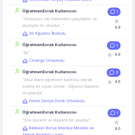
ÖğretmenEvrak Kullanıcısı
1
“Okulumuz her bakımdan çalışılabilir, iyi
düzeyde bir okuldur...”
4.9
30 Ağustos İlkokulu
ÖğretmenEvrak Kullanıcısı
1
“İyi”
4.9
Cihangir Ortaokulu
ÖğretmenEvrak Kullanıcısı
3
“Okul idare öğretmen kadrosu olarak
4.6
müthiş bir uyum içinde . Öğrenci başarısı
ön planda”
Emine Seviye Divrik Ortaokulu
ÖğretmenEvrak Kullanıcısı
1
“Çok düzenli ve disiplinli bir okuldur”
Balıkesir Borsa İstanbul Mesleki ve
4.0
Teknik Anadolu Lisesi