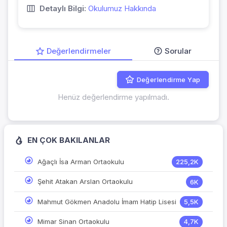
Detaylı Bilgi:
Okulumuz Hakkında
Değerlendirmeler
Sorular
Değerlendirme Yap
Henüz değerlendirme yapılmadı.
EN ÇOK BAKILANLAR
Ağaçlı İsa Arman Ortaokulu
225,2K
Şehit Atakan Arslan Ortaokulu
6K
Mahmut Gökmen Anadolu İmam Hatip Lisesi
5,5K
Mimar Sinan Ortaokulu
4,7K