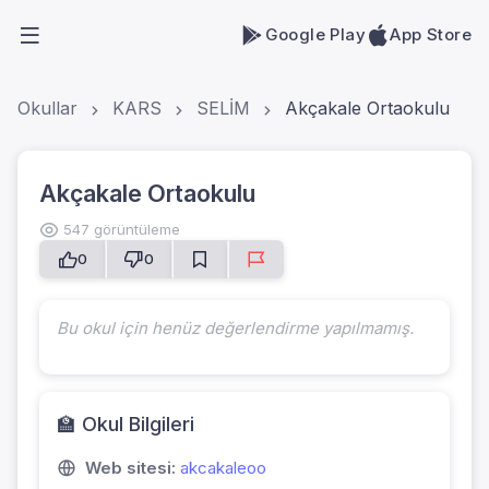
Google Play
App Store
Okullar
KARS
SELİM
Akçakale Ortaokulu
Akçakale Ortaokulu
547 görüntüleme
0
0
Bu okul için henüz değerlendirme yapılmamış.
🏫 Okul Bilgileri
Web sitesi:
akcakaleoo