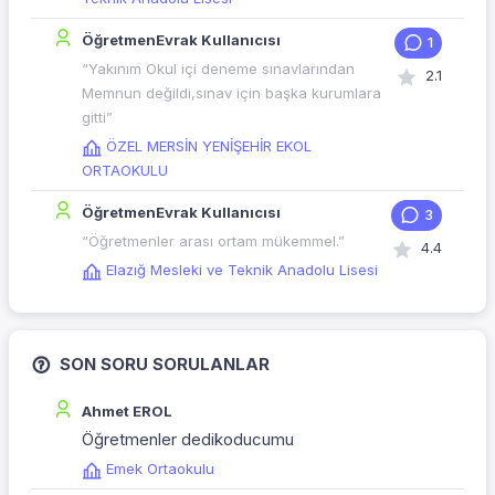
ÖğretmenEvrak Kullanıcısı
1
“Yakınım Okul içi deneme sınavlarından
2.1
Memnun değildi,sınav için başka kurumlara
gitti”
ÖZEL MERSİN YENİŞEHİR EKOL
ORTAOKULU
ÖğretmenEvrak Kullanıcısı
3
“Öğretmenler arası ortam mükemmel.”
4.4
Elazığ Mesleki ve Teknik Anadolu Lisesi
SON SORU SORULANLAR
Ahmet EROL
Öğretmenler dedikoducumu
Emek Ortaokulu