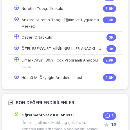
Nurettin Topçu İlkokulu
3,9K
Ankara Nurettin Topçu Eğitim ve Uygulama
3,6K
Merkezi
Cezeri Ortaokulu
3K
ÖZEL ESENYURT MİNİK NESİLLER ANAOKULU
3K
Elmalı-Çayırlı 80.Yıl Çok Programlı Anadolu
2,9K
Lisesi
Hüsnü M. Özyeğin Anadolu Lisesi
2,9K
SON DEĞERLENDIRILENLER
ÖğretmenEvrak Kullanıcısı
3
“İdare iş bilmez. Mobbing çok fazla.
1.6
Yönetim işini öğretmenin yapmasını bekler.