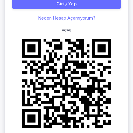
Giriş Yap
Neden Hesap Açamıyorum?
veya