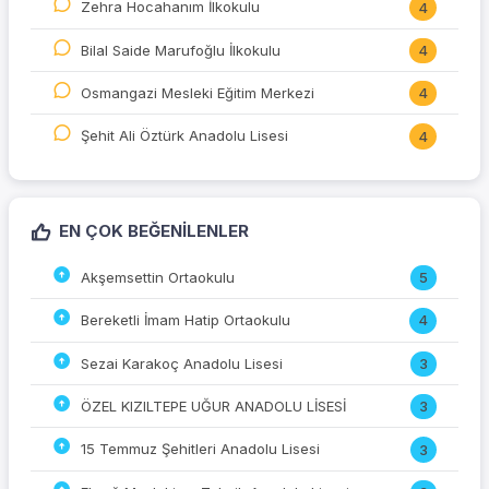
Zehra Hocahanım İlkokulu
4
Bilal Saide Marufoğlu İlkokulu
4
Osmangazi Mesleki Eğitim Merkezi
4
Şehit Ali Öztürk Anadolu Lisesi
4
EN ÇOK BEĞENILENLER
Akşemsettin Ortaokulu
5
Bereketli İmam Hatip Ortaokulu
4
Sezai Karakoç Anadolu Lisesi
3
ÖZEL KIZILTEPE UĞUR ANADOLU LİSESİ
3
15 Temmuz Şehitleri Anadolu Lisesi
3