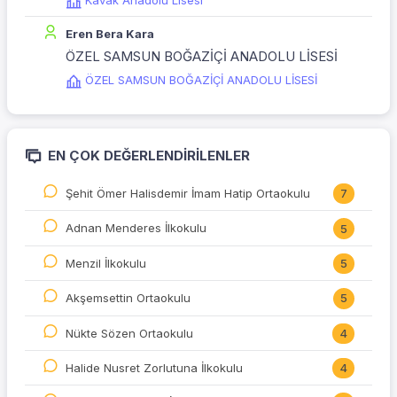
Kavak Anadolu Lisesi
Eren Bera Kara
ÖZEL SAMSUN BOĞAZİÇİ ANADOLU LİSESİ
ÖZEL SAMSUN BOĞAZİÇİ ANADOLU LİSESİ
EN ÇOK DEĞERLENDIRILENLER
Şehit Ömer Halisdemir İmam Hatip Ortaokulu
7
Adnan Menderes İlkokulu
5
Menzil İlkokulu
5
Akşemsettin Ortaokulu
5
Nükte Sözen Ortaokulu
4
Halide Nusret Zorlutuna İlkokulu
4