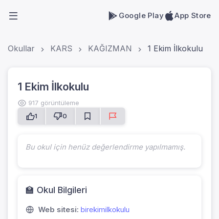
Google Play
App Store
Okullar
KARS
KAĞIZMAN
1 Ekim İlkokulu
1 Ekim İlkokulu
917 görüntüleme
1
0
Bu okul için henüz değerlendirme yapılmamış.
🏫 Okul Bilgileri
Web sitesi:
birekimilkokulu