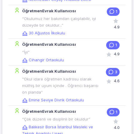
ÖğretmenEvrak Kullanıcısı
1
“Okulumuz her bakımdan çalışılabilir, iyi
düzeyde bir okuldur...”
4.9
30 Ağustos İlkokulu
ÖğretmenEvrak Kullanıcısı
1
“İyi”
4.9
Cihangir Ortaokulu
ÖğretmenEvrak Kullanıcısı
3
“Okul idare öğretmen kadrosu olarak
4.6
müthiş bir uyum içinde . Öğrenci başarısı
ön planda”
Emine Seviye Divrik Ortaokulu
ÖğretmenEvrak Kullanıcısı
1
“Çok düzenli ve disiplinli bir okuldur”
Balıkesir Borsa İstanbul Mesleki ve
4.0
Teknik Anadolu Lisesi