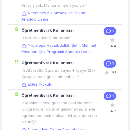
Anlayış yok. Memurlar işleri yapıyor”
Necatibey Kız Mesleki ve Teknik
Anadolu Lisesi
ÖğretmenEvrak Kullanıcısı
1
“Huzurlu gayretli bir ortam”
Yıldıztepe Hacıabdullah Şehit Mehmet
4.4
Kayahan Çok Programlı Anadolu Lisesi
ÖğretmenEvrak Kullanıcısı
1
“2025-2026 Öğrenci Sayısı 4 İlçeye 12 km
4.1
Çalışabilecek güzel bir mahalle”
Eldeş İlkokulu
ÖğretmenEvrak Kullanıcısı
1
“Calisilabilecek ,güzel bir okul.idaremiz
iyi,öğrenciler obpnile geliyor iyiler, aileler
4.7
öğretmene destek oluyor iyi yani daha ne
olsun🙂”
Necmeddin Okyay Anadolu Lisesi