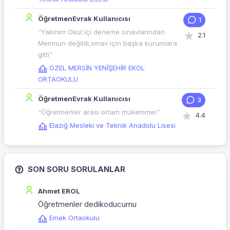
ÖğretmenEvrak Kullanıcısı
1
“Yakınım Okul içi deneme sınavlarından
2.1
Memnun değildi,sınav için başka kurumlara
gitti”
ÖZEL MERSİN YENİŞEHİR EKOL
ORTAOKULU
ÖğretmenEvrak Kullanıcısı
3
“Öğretmenler arası ortam mükemmel.”
4.4
Elazığ Mesleki ve Teknik Anadolu Lisesi
SON SORU SORULANLAR
Ahmet EROL
Öğretmenler dedikoducumu
Emek Ortaokulu