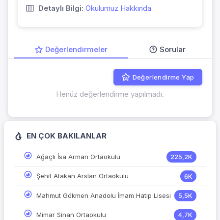
Detaylı Bilgi:
Okulumuz Hakkında
Değerlendirmeler
Sorular
Değerlendirme Yap
Henüz değerlendirme yapılmadı.
EN ÇOK BAKILANLAR
Ağaçlı İsa Arman Ortaokulu
225,2K
Şehit Atakan Arslan Ortaokulu
6K
Mahmut Gökmen Anadolu İmam Hatip Lisesi
5,5K
Mimar Sinan Ortaokulu
4,7K