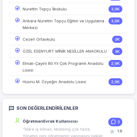
Nurettin Topçu İlkokulu
3,9K
Ankara Nurettin Topçu Eğitim ve Uygulama
3,6K
Merkezi
Cezeri Ortaokulu
3K
ÖZEL ESENYURT MİNİK NESİLLER ANAOKULU
3K
Elmalı-Çayırlı 80.Yıl Çok Programlı Anadolu
2,9K
Lisesi
Hüsnü M. Özyeğin Anadolu Lisesi
2,9K
SON DEĞERLENDIRILENLER
ÖğretmenEvrak Kullanıcısı
3
“İdare iş bilmez. Mobbing çok fazla.
1.6
Yönetim işini öğretmenin yapmasını bekler.