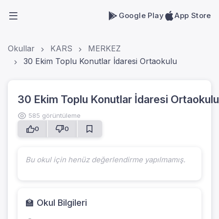
Google Play
App Store
Okullar
KARS
MERKEZ
30 Ekim Toplu Konutlar İdaresi Ortaokulu
30 Ekim Toplu Konutlar İdaresi Ortaokulu
585 görüntüleme
0
0
Bu okul için henüz değerlendirme yapılmamış.
🏫 Okul Bilgileri