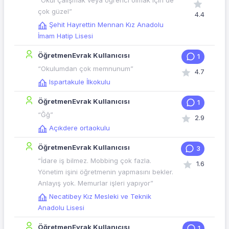
“Okul çalışmak veya öğrenci olmak için de
çok güzel”
4.4
Şehit Hayrettin Mennan Kız Anadolu
İmam Hatip Lisesi
ÖğretmenEvrak Kullanıcısı
1
“Okulumdan çok memnunum”
4.7
Ispartakule İlkokulu
ÖğretmenEvrak Kullanıcısı
1
“Ğğ”
2.9
Açıkdere ortaokulu
ÖğretmenEvrak Kullanıcısı
3
“İdare iş bilmez. Mobbing çok fazla.
1.6
Yönetim işini öğretmenin yapmasını bekler.
Anlayış yok. Memurlar işleri yapıyor”
Necatibey Kız Mesleki ve Teknik
Anadolu Lisesi
ÖğretmenEvrak Kullanıcısı
1