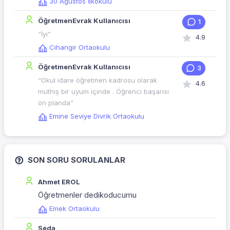
30 Ağustos İlkokulu
ÖğretmenEvrak Kullanıcısı
1
“İyi”
4.9
Cihangir Ortaokulu
ÖğretmenEvrak Kullanıcısı
3
“Okul idare öğretmen kadrosu olarak
4.6
müthiş bir uyum içinde . Öğrenci başarısı
ön planda”
Emine Seviye Divrik Ortaokulu
SON SORU SORULANLAR
Ahmet EROL
Öğretmenler dedikoducumu
Emek Ortaokulu
Seda