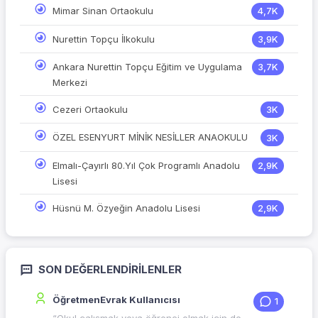
Mimar Sinan Ortaokulu
4,7K
Nurettin Topçu İlkokulu
3,9K
Ankara Nurettin Topçu Eğitim ve Uygulama
3,7K
Merkezi
Cezeri Ortaokulu
3K
ÖZEL ESENYURT MİNİK NESİLLER ANAOKULU
3K
Elmalı-Çayırlı 80.Yıl Çok Programlı Anadolu
2,9K
Lisesi
Hüsnü M. Özyeğin Anadolu Lisesi
2,9K
SON DEĞERLENDIRILENLER
ÖğretmenEvrak Kullanıcısı
1