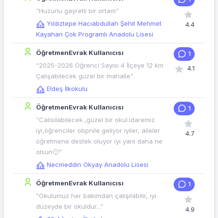
“Huzurlu gayretli bir ortam”
Yıldıztepe Hacıabdullah Şehit Mehmet
4.4
Kayahan Çok Programlı Anadolu Lisesi
ÖğretmenEvrak Kullanıcısı
1
“2025-2026 Öğrenci Sayısı 4 İlçeye 12 km
4.1
Çalışabilecek güzel bir mahalle”
Eldeş İlkokulu
ÖğretmenEvrak Kullanıcısı
1
“Calisilabilecek ,güzel bir okul.idaremiz
iyi,öğrenciler obpnile geliyor iyiler, aileler
4.7
öğretmene destek oluyor iyi yani daha ne
olsun🙂”
Necmeddin Okyay Anadolu Lisesi
ÖğretmenEvrak Kullanıcısı
1
“Okulumuz her bakımdan çalışılabilir, iyi
düzeyde bir okuldur...”
4.9