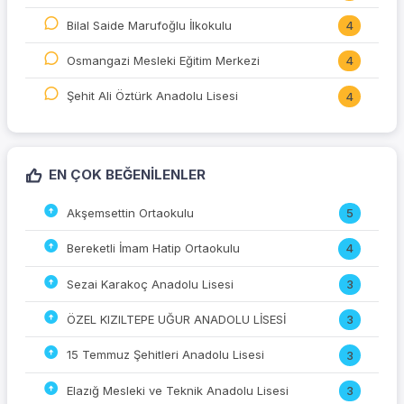
Bilal Saide Marufoğlu İlkokulu
4
Osmangazi Mesleki Eğitim Merkezi
4
Şehit Ali Öztürk Anadolu Lisesi
4
EN ÇOK BEĞENILENLER
Akşemsettin Ortaokulu
5
Bereketli İmam Hatip Ortaokulu
4
Sezai Karakoç Anadolu Lisesi
3
ÖZEL KIZILTEPE UĞUR ANADOLU LİSESİ
3
15 Temmuz Şehitleri Anadolu Lisesi
3
Elazığ Mesleki ve Teknik Anadolu Lisesi
3