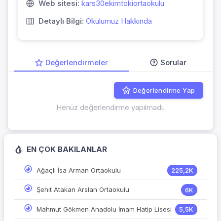
Web sitesi:
kars30ekimtokiortaokulu
Detaylı Bilgi:
Okulumuz Hakkında
Değerlendirmeler
Sorular
Değerlendirme Yap
Henüz değerlendirme yapılmadı.
EN ÇOK BAKILANLAR
Ağaçlı İsa Arman Ortaokulu
225,2K
Şehit Atakan Arslan Ortaokulu
6K
Mahmut Gökmen Anadolu İmam Hatip Lisesi
5,5K