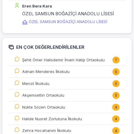
Eren Bera Kara
ÖZEL SAMSUN BOĞAZİÇİ ANADOLU LİSESİ
ÖZEL SAMSUN BOĞAZİÇİ ANADOLU LİSESİ
EN ÇOK DEĞERLENDIRILENLER
Şehit Ömer Halisdemir İmam Hatip Ortaokulu
7
Adnan Menderes İlkokulu
5
Menzil İlkokulu
5
Akşemsettin Ortaokulu
5
Nükte Sözen Ortaokulu
4
Halide Nusret Zorlutuna İlkokulu
4
Zehra Hocahanım İlkokulu
4