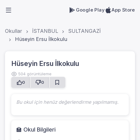
Google Play
App Store
Okullar
İSTANBUL
SULTANGAZİ
Hüseyin Ersu İlkokulu
Hüseyin Ersu İlkokulu
504 görüntüleme
0
0
Bu okul için henüz değerlendirme yapılmamış.
🏫 Okul Bilgileri