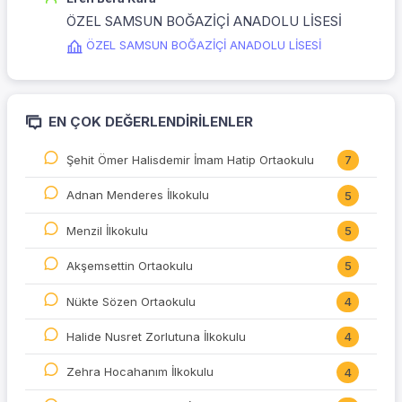
ÖZEL SAMSUN BOĞAZİÇİ ANADOLU LİSESİ
ÖZEL SAMSUN BOĞAZİÇİ ANADOLU LİSESİ
EN ÇOK DEĞERLENDIRILENLER
Şehit Ömer Halisdemir İmam Hatip Ortaokulu
7
Adnan Menderes İlkokulu
5
Menzil İlkokulu
5
Akşemsettin Ortaokulu
5
Nükte Sözen Ortaokulu
4
Halide Nusret Zorlutuna İlkokulu
4
Zehra Hocahanım İlkokulu
4