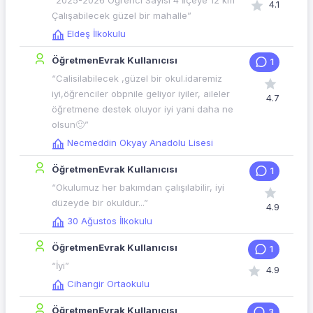
“2025-2026 Öğrenci Sayısı 4 İlçeye 12 km
4.1
Çalışabilecek güzel bir mahalle”
Eldeş İlkokulu
ÖğretmenEvrak Kullanıcısı
1
“Calisilabilecek ,güzel bir okul.idaremiz
iyi,öğrenciler obpnile geliyor iyiler, aileler
4.7
öğretmene destek oluyor iyi yani daha ne
olsun🙂”
Necmeddin Okyay Anadolu Lisesi
ÖğretmenEvrak Kullanıcısı
1
“Okulumuz her bakımdan çalışılabilir, iyi
düzeyde bir okuldur...”
4.9
30 Ağustos İlkokulu
ÖğretmenEvrak Kullanıcısı
1
“İyi”
4.9
Cihangir Ortaokulu
ÖğretmenEvrak Kullanıcısı
3