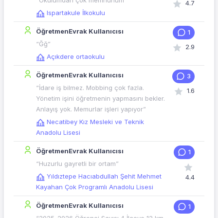
“Okulumdan çok memnunum”
4.7
Ispartakule İlkokulu
ÖğretmenEvrak Kullanıcısı
1
“Ğğ”
2.9
Açıkdere ortaokulu
ÖğretmenEvrak Kullanıcısı
3
“İdare iş bilmez. Mobbing çok fazla.
1.6
Yönetim işini öğretmenin yapmasını bekler.
Anlayış yok. Memurlar işleri yapıyor”
Necatibey Kız Mesleki ve Teknik
Anadolu Lisesi
ÖğretmenEvrak Kullanıcısı
1
“Huzurlu gayretli bir ortam”
Yıldıztepe Hacıabdullah Şehit Mehmet
4.4
Kayahan Çok Programlı Anadolu Lisesi
ÖğretmenEvrak Kullanıcısı
1