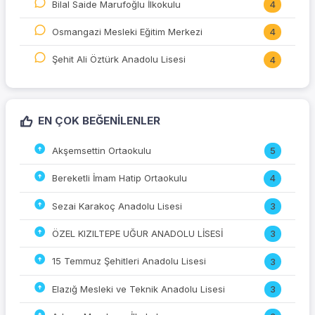
Bilal Saide Marufoğlu İlkokulu
4
Osmangazi Mesleki Eğitim Merkezi
4
Şehit Ali Öztürk Anadolu Lisesi
4
EN ÇOK BEĞENILENLER
Akşemsettin Ortaokulu
5
Bereketli İmam Hatip Ortaokulu
4
Sezai Karakoç Anadolu Lisesi
3
ÖZEL KIZILTEPE UĞUR ANADOLU LİSESİ
3
15 Temmuz Şehitleri Anadolu Lisesi
3
Elazığ Mesleki ve Teknik Anadolu Lisesi
3