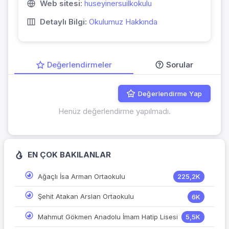
Web sitesi:
huseyinersuilkokulu
Detaylı Bilgi:
Okulumuz Hakkında
Değerlendirmeler
Sorular
Değerlendirme Yap
Henüz değerlendirme yapılmadı.
EN ÇOK BAKILANLAR
Ağaçlı İsa Arman Ortaokulu
225,2K
Şehit Atakan Arslan Ortaokulu
6K
Mahmut Gökmen Anadolu İmam Hatip Lisesi
5,5K