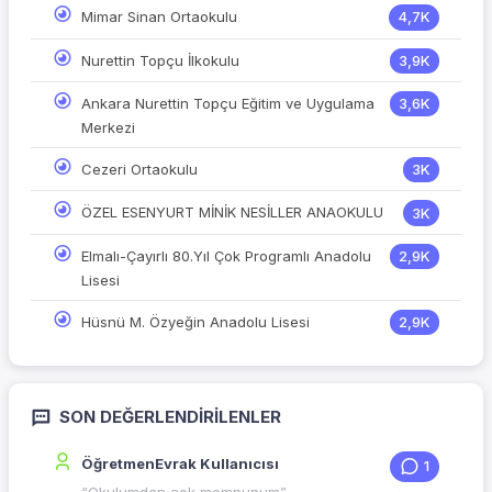
Mimar Sinan Ortaokulu
4,7K
Nurettin Topçu İlkokulu
3,9K
Ankara Nurettin Topçu Eğitim ve Uygulama
3,6K
Merkezi
Cezeri Ortaokulu
3K
ÖZEL ESENYURT MİNİK NESİLLER ANAOKULU
3K
Elmalı-Çayırlı 80.Yıl Çok Programlı Anadolu
2,9K
Lisesi
Hüsnü M. Özyeğin Anadolu Lisesi
2,9K
SON DEĞERLENDIRILENLER
ÖğretmenEvrak Kullanıcısı
1