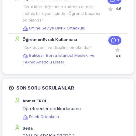
“Okul idare öğretmen kadrosu olarak
4.6
müthiş bir uyum içinde . Öğrenci başarısı
ön planda”
Emine Seviye Divrik Ortaokulu
ÖğretmenEvrak Kullanıcısı
1
“Çok düzenli ve disiplinli bir okuldur”
Balıkesir Borsa İstanbul Mesleki ve
4.0
Teknik Anadolu Lisesi
SON SORU SORULANLAR
Ahmet EROL
Öğretmenler dedikoducumu
Emek Ortaokulu
Seda
TAM OLARAK NEREDE ?