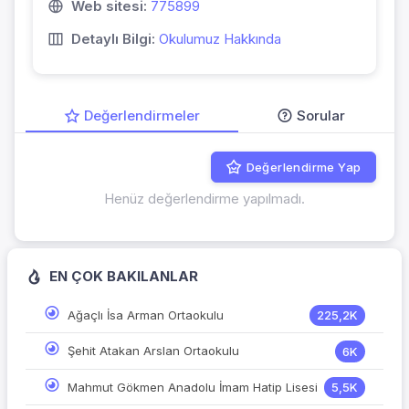
Web sitesi:
775899
Detaylı Bilgi:
Okulumuz Hakkında
Değerlendirmeler
Sorular
Değerlendirme Yap
Henüz değerlendirme yapılmadı.
EN ÇOK BAKILANLAR
Ağaçlı İsa Arman Ortaokulu
225,2K
Şehit Atakan Arslan Ortaokulu
6K
Mahmut Gökmen Anadolu İmam Hatip Lisesi
5,5K