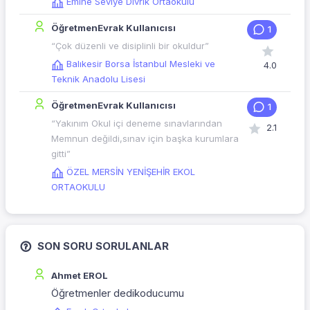
Emine Seviye Divrik Ortaokulu
ÖğretmenEvrak Kullanıcısı
1
“Çok düzenli ve disiplinli bir okuldur”
Balıkesir Borsa İstanbul Mesleki ve
4.0
Teknik Anadolu Lisesi
ÖğretmenEvrak Kullanıcısı
1
“Yakınım Okul içi deneme sınavlarından
2.1
Memnun değildi,sınav için başka kurumlara
gitti”
ÖZEL MERSİN YENİŞEHİR EKOL
ORTAOKULU
SON SORU SORULANLAR
Ahmet EROL
Öğretmenler dedikoducumu