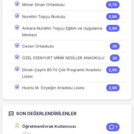
Mimar Sinan Ortaokulu
4,7K
Nurettin Topçu İlkokulu
3,9K
Ankara Nurettin Topçu Eğitim ve Uygulama
3,6K
Merkezi
Cezeri Ortaokulu
3K
ÖZEL ESENYURT MİNİK NESİLLER ANAOKULU
3K
Elmalı-Çayırlı 80.Yıl Çok Programlı Anadolu
2,9K
Lisesi
Hüsnü M. Özyeğin Anadolu Lisesi
2,9K
SON DEĞERLENDIRILENLER
ÖğretmenEvrak Kullanıcısı
1