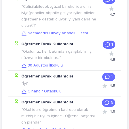
“Calisilabilecek ,güzel bir okul.idaremiz
iyi,öğrenciler obpnile geliyor iyiler, aileler
4.7
öğretmene destek oluyor iyi yani daha ne
olsun🙂”
Necmeddin Okyay Anadolu Lisesi
ÖğretmenEvrak Kullanıcısı
1
“Okulumuz her bakımdan çalışılabilir, iyi
düzeyde bir okuldur...”
4.9
30 Ağustos İlkokulu
ÖğretmenEvrak Kullanıcısı
1
“İyi”
4.9
Cihangir Ortaokulu
ÖğretmenEvrak Kullanıcısı
3
“Okul idare öğretmen kadrosu olarak
4.6
müthiş bir uyum içinde . Öğrenci başarısı
ön planda”