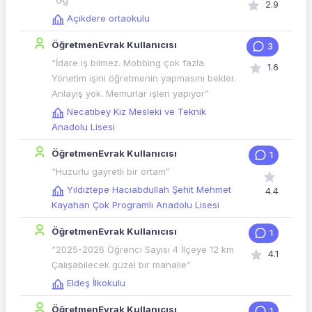
“Ğğ”
2.9
Açıkdere ortaokulu
ÖğretmenEvrak Kullanıcısı
3
“İdare iş bilmez. Mobbing çok fazla.
1.6
Yönetim işini öğretmenin yapmasını bekler.
Anlayış yok. Memurlar işleri yapıyor”
Necatibey Kız Mesleki ve Teknik
Anadolu Lisesi
ÖğretmenEvrak Kullanıcısı
1
“Huzurlu gayretli bir ortam”
Yıldıztepe Hacıabdullah Şehit Mehmet
4.4
Kayahan Çok Programlı Anadolu Lisesi
ÖğretmenEvrak Kullanıcısı
1
“2025-2026 Öğrenci Sayısı 4 İlçeye 12 km
4.1
Çalışabilecek güzel bir mahalle”
Eldeş İlkokulu
ÖğretmenEvrak Kullanıcısı
1