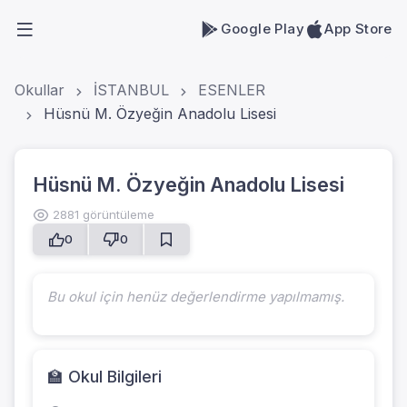
Google Play
App Store
Okullar
İSTANBUL
ESENLER
Hüsnü M. Özyeğin Anadolu Lisesi
Hüsnü M. Özyeğin Anadolu Lisesi
2881 görüntüleme
0
0
Bu okul için henüz değerlendirme yapılmamış.
🏫 Okul Bilgileri