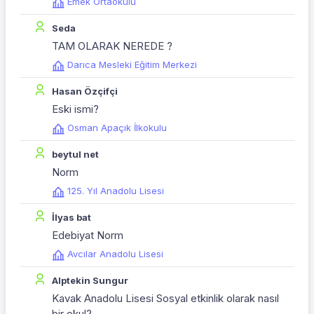
Emek Ortaokulu
Seda
TAM OLARAK NEREDE ?
Darıca Mesleki Eğitim Merkezi
Hasan Özçifçi
Eski ismi?
Osman Apaçık İlkokulu
beytul net
Norm
125. Yıl Anadolu Lisesi
İlyas bat
Edebiyat Norm
Avcılar Anadolu Lisesi
Alptekin Sungur
Kavak Anadolu Lisesi Sosyal etkinlik olarak nasıl
bir okul?