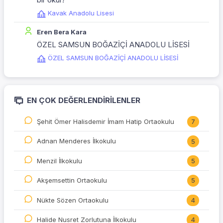
Kavak Anadolu Lisesi
Eren Bera Kara
ÖZEL SAMSUN BOĞAZİÇİ ANADOLU LİSESİ
ÖZEL SAMSUN BOĞAZİÇİ ANADOLU LİSESİ
EN ÇOK DEĞERLENDIRILENLER
Şehit Ömer Halisdemir İmam Hatip Ortaokulu
7
Adnan Menderes İlkokulu
5
Menzil İlkokulu
5
Akşemsettin Ortaokulu
5
Nükte Sözen Ortaokulu
4
Halide Nusret Zorlutuna İlkokulu
4