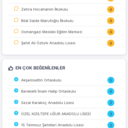
Zehra Hocahanım İlkokulu
4
Bilal Saide Marufoğlu İlkokulu
4
Osmangazi Mesleki Eğitim Merkezi
4
Şehit Ali Öztürk Anadolu Lisesi
4
EN ÇOK BEĞENILENLER
Akşemsettin Ortaokulu
5
Bereketli İmam Hatip Ortaokulu
4
Sezai Karakoç Anadolu Lisesi
3
ÖZEL KIZILTEPE UĞUR ANADOLU LİSESİ
3
15 Temmuz Şehitleri Anadolu Lisesi
3