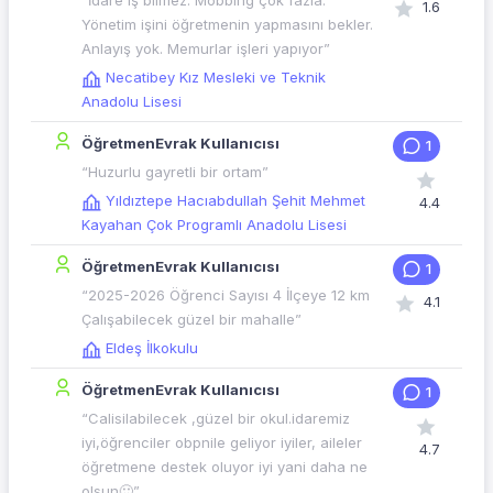
“İdare iş bilmez. Mobbing çok fazla.
1.6
Yönetim işini öğretmenin yapmasını bekler.
Anlayış yok. Memurlar işleri yapıyor”
Necatibey Kız Mesleki ve Teknik
Anadolu Lisesi
ÖğretmenEvrak Kullanıcısı
1
“Huzurlu gayretli bir ortam”
Yıldıztepe Hacıabdullah Şehit Mehmet
4.4
Kayahan Çok Programlı Anadolu Lisesi
ÖğretmenEvrak Kullanıcısı
1
“2025-2026 Öğrenci Sayısı 4 İlçeye 12 km
4.1
Çalışabilecek güzel bir mahalle”
Eldeş İlkokulu
ÖğretmenEvrak Kullanıcısı
1
“Calisilabilecek ,güzel bir okul.idaremiz
iyi,öğrenciler obpnile geliyor iyiler, aileler
4.7
öğretmene destek oluyor iyi yani daha ne
olsun🙂”