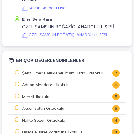
Kavak Anadolu Lisesi
Eren Bera Kara
ÖZEL SAMSUN BOĞAZİÇİ ANADOLU LİSESİ
ÖZEL SAMSUN BOĞAZİÇİ ANADOLU LİSESİ
EN ÇOK DEĞERLENDIRILENLER
Şehit Ömer Halisdemir İmam Hatip Ortaokulu
7
Adnan Menderes İlkokulu
5
Menzil İlkokulu
5
Akşemsettin Ortaokulu
5
Nükte Sözen Ortaokulu
4
Halide Nusret Zorlutuna İlkokulu
4