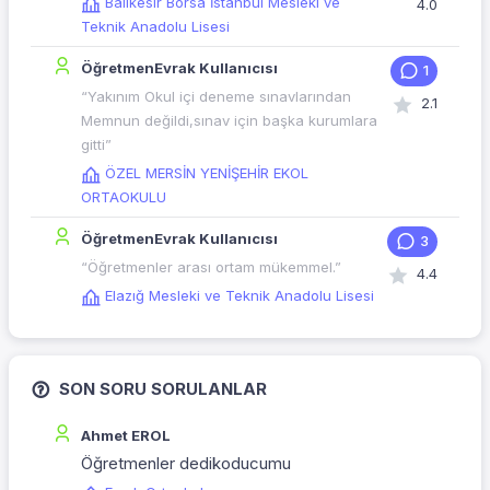
Balıkesir Borsa İstanbul Mesleki ve
4.0
Teknik Anadolu Lisesi
ÖğretmenEvrak Kullanıcısı
1
“Yakınım Okul içi deneme sınavlarından
2.1
Memnun değildi,sınav için başka kurumlara
gitti”
ÖZEL MERSİN YENİŞEHİR EKOL
ORTAOKULU
ÖğretmenEvrak Kullanıcısı
3
“Öğretmenler arası ortam mükemmel.”
4.4
Elazığ Mesleki ve Teknik Anadolu Lisesi
SON SORU SORULANLAR
Ahmet EROL
Öğretmenler dedikoducumu