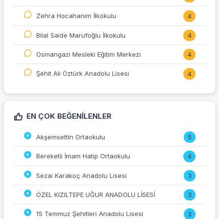
Zehra Hocahanım İlkokulu
4
Bilal Saide Marufoğlu İlkokulu
4
Osmangazi Mesleki Eğitim Merkezi
4
Şehit Ali Öztürk Anadolu Lisesi
4
EN ÇOK BEĞENILENLER
Akşemsettin Ortaokulu
5
Bereketli İmam Hatip Ortaokulu
4
Sezai Karakoç Anadolu Lisesi
3
ÖZEL KIZILTEPE UĞUR ANADOLU LİSESİ
3
15 Temmuz Şehitleri Anadolu Lisesi
3