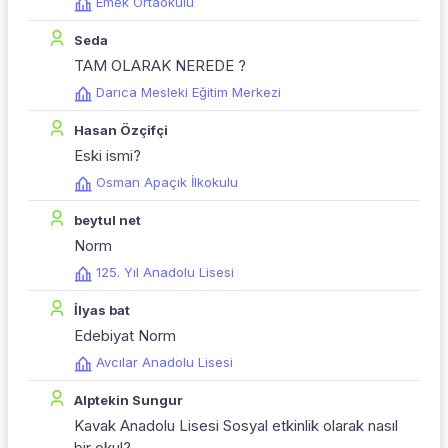
Emek Ortaokulu
Seda
TAM OLARAK NEREDE ?
Darıca Mesleki Eğitim Merkezi
Hasan Özçifçi
Eski ismi?
Osman Apaçık İlkokulu
beytul net
Norm
125. Yıl Anadolu Lisesi
İlyas bat
Edebiyat Norm
Avcılar Anadolu Lisesi
Alptekin Sungur
Kavak Anadolu Lisesi Sosyal etkinlik olarak nasıl
bir okul?