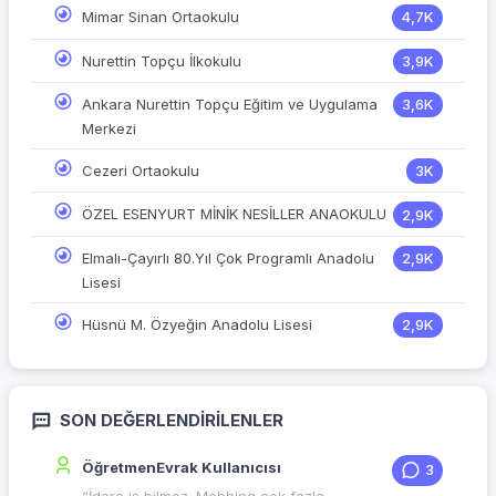
Mimar Sinan Ortaokulu
4,7K
Nurettin Topçu İlkokulu
3,9K
Ankara Nurettin Topçu Eğitim ve Uygulama
3,6K
Merkezi
Cezeri Ortaokulu
3K
ÖZEL ESENYURT MİNİK NESİLLER ANAOKULU
2,9K
Elmalı-Çayırlı 80.Yıl Çok Programlı Anadolu
2,9K
Lisesi
Hüsnü M. Özyeğin Anadolu Lisesi
2,9K
SON DEĞERLENDIRILENLER
ÖğretmenEvrak Kullanıcısı
3