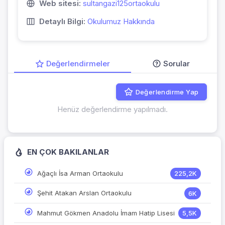
Web sitesi:
sultangazi125ortaokulu
Detaylı Bilgi:
Okulumuz Hakkında
Değerlendirmeler
Sorular
Değerlendirme Yap
Henüz değerlendirme yapılmadı.
EN ÇOK BAKILANLAR
Ağaçlı İsa Arman Ortaokulu
225,2K
Şehit Atakan Arslan Ortaokulu
6K
Mahmut Gökmen Anadolu İmam Hatip Lisesi
5,5K