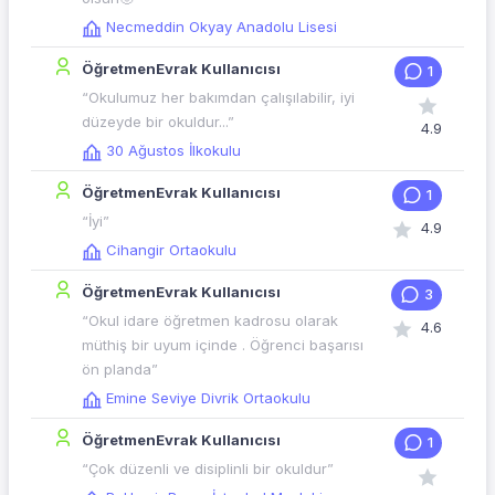
Necmeddin Okyay Anadolu Lisesi
ÖğretmenEvrak Kullanıcısı
1
“Okulumuz her bakımdan çalışılabilir, iyi
düzeyde bir okuldur...”
4.9
30 Ağustos İlkokulu
ÖğretmenEvrak Kullanıcısı
1
“İyi”
4.9
Cihangir Ortaokulu
ÖğretmenEvrak Kullanıcısı
3
“Okul idare öğretmen kadrosu olarak
4.6
müthiş bir uyum içinde . Öğrenci başarısı
ön planda”
Emine Seviye Divrik Ortaokulu
ÖğretmenEvrak Kullanıcısı
1
“Çok düzenli ve disiplinli bir okuldur”