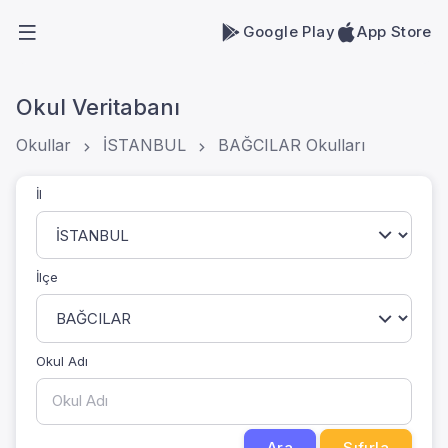
Google Play
App Store
Okul Veritabanı
Okullar
İSTANBUL
BAĞCILAR Okulları
İl
İlçe
Okul Adı
Ara
Sıfırla