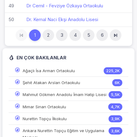
49
Dr Cemil - Fevziye Özkaya Ortaokulu
50
Dr. Kemal Naci Ekşi Anadolu Lisesi
1
2
3
4
5
6
EN ÇOK BAKILANLAR
Ağaçlı İsa Arman Ortaokulu
225,2K
Şehit Atakan Arslan Ortaokulu
6K
Mahmut Gökmen Anadolu İmam Hatip Lisesi
5,5K
Mimar Sinan Ortaokulu
4,7K
Nurettin Topçu İlkokulu
3,9K
Ankara Nurettin Topçu Eğitim ve Uygulama
3,6K