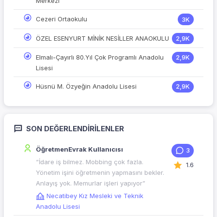
Merkezi
Cezeri Ortaokulu
3K
ÖZEL ESENYURT MİNİK NESİLLER ANAOKULU
2,9K
Elmalı-Çayırlı 80.Yıl Çok Programlı Anadolu
2,9K
Lisesi
Hüsnü M. Özyeğin Anadolu Lisesi
2,9K
SON DEĞERLENDIRILENLER
ÖğretmenEvrak Kullanıcısı
3
“İdare iş bilmez. Mobbing çok fazla.
1.6
Yönetim işini öğretmenin yapmasını bekler.
Anlayış yok. Memurlar işleri yapıyor”
Necatibey Kız Mesleki ve Teknik
Anadolu Lisesi