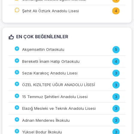
Şehit Ali Öztürk Anadolu Lisesi
4
EN ÇOK BEĞENILENLER
Akşemsettin Ortaokulu
5
Bereketli İmam Hatip Ortaokulu
4
Sezai Karakoç Anadolu Lisesi
3
ÖZEL KIZILTEPE UĞUR ANADOLU LİSESİ
3
15 Temmuz Şehitleri Anadolu Lisesi
3
Elazığ Mesleki ve Teknik Anadolu Lisesi
3
Adnan Menderes İlkokulu
3
Yüksel Bodur İlkokulu
3