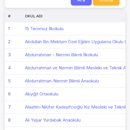
#
OKUL ADI
1
15 Temmuz İlkokulu
2
Abdullah Bin Mektum Özel Eğitim Uygulama Okulu II
3
Abdurrahman - Nermin Bilimli İlkokulu
4
Abdurrahman ve Nermin Bilimli Mesleki ve Teknik Ana
5
Abdurrahman-Nermin Bilimli Anaokulu
6
Akyiğit Ortaokulu
7
Alaattin-Nilüfer Kadayıfcıoğlu Kız Mesleki ve Teknik 
8
Ali Yaşar Yurdabak Anaokulu