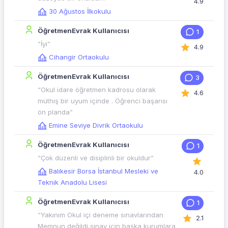
4.9
30 Ağustos İlkokulu
ÖğretmenEvrak Kullanıcısı
1
“İyi”
4.9
Cihangir Ortaokulu
ÖğretmenEvrak Kullanıcısı
3
“Okul idare öğretmen kadrosu olarak
4.6
müthiş bir uyum içinde . Öğrenci başarısı
ön planda”
Emine Seviye Divrik Ortaokulu
ÖğretmenEvrak Kullanıcısı
1
“Çok düzenli ve disiplinli bir okuldur”
Balıkesir Borsa İstanbul Mesleki ve
4.0
Teknik Anadolu Lisesi
ÖğretmenEvrak Kullanıcısı
1
“Yakınım Okul içi deneme sınavlarından
2.1
Memnun değildi,sınav için başka kurumlara