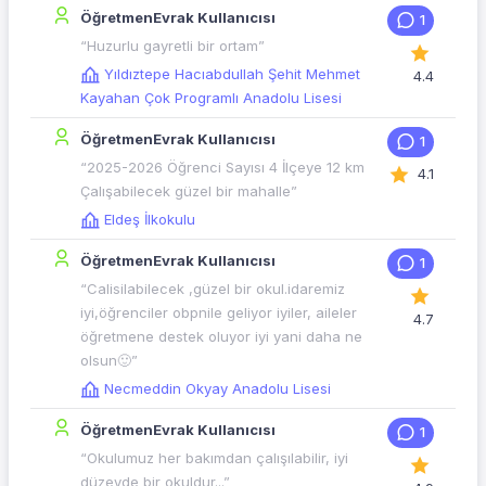
ÖğretmenEvrak Kullanıcısı
1
“Huzurlu gayretli bir ortam”
Yıldıztepe Hacıabdullah Şehit Mehmet
4.4
Kayahan Çok Programlı Anadolu Lisesi
ÖğretmenEvrak Kullanıcısı
1
“2025-2026 Öğrenci Sayısı 4 İlçeye 12 km
4.1
Çalışabilecek güzel bir mahalle”
Eldeş İlkokulu
ÖğretmenEvrak Kullanıcısı
1
“Calisilabilecek ,güzel bir okul.idaremiz
iyi,öğrenciler obpnile geliyor iyiler, aileler
4.7
öğretmene destek oluyor iyi yani daha ne
olsun🙂”
Necmeddin Okyay Anadolu Lisesi
ÖğretmenEvrak Kullanıcısı
1
“Okulumuz her bakımdan çalışılabilir, iyi
düzeyde bir okuldur...”