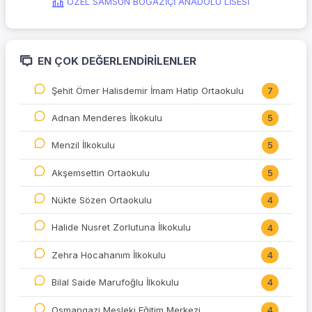
ÖZEL SAMSUN BOĞAZİÇİ ANADOLU LİSESİ
EN ÇOK DEĞERLENDIRILENLER
Şehit Ömer Halisdemir İmam Hatip Ortaokulu
7
Adnan Menderes İlkokulu
5
Menzil İlkokulu
5
Akşemsettin Ortaokulu
5
Nükte Sözen Ortaokulu
4
Halide Nusret Zorlutuna İlkokulu
4
Zehra Hocahanım İlkokulu
4
Bilal Saide Marufoğlu İlkokulu
4
Osmangazi Mesleki Eğitim Merkezi
4