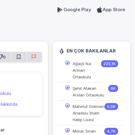
Google Play
App Store
EN ÇOK BAKILANLAR
0
Ağaçlı İsa
225,1K
Arman
Ortaokulu
Şehit Atakan
6K
kokulu
Arslan Ortaokulu
Hakkında
Mahmut Gökmen
5,5K
Anadolu İmam
Hatip Lisesi
lar
Mimar Sinan
4,7K