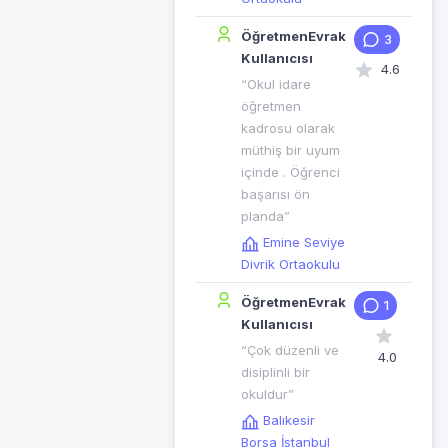
ÖğretmenEvrak
3
Kullanıcısı
4.6
“Okul idare
öğretmen
kadrosu olarak
müthiş bir uyum
içinde . Öğrenci
başarısı ön
planda”
Emine Seviye
Divrik Ortaokulu
ÖğretmenEvrak
1
Kullanıcısı
“Çok düzenli ve
4.0
disiplinli bir
okuldur”
Balıkesir
Borsa İstanbul