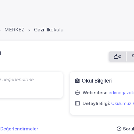
MERKEZ
Gazi İlkokulu
u
0
z değerlendirme
🏫 Okul Bilgileri
Web sitesi:
edirnegaziil
Detaylı Bilgi:
Okulumuz 
Değerlendirmeler
Soru