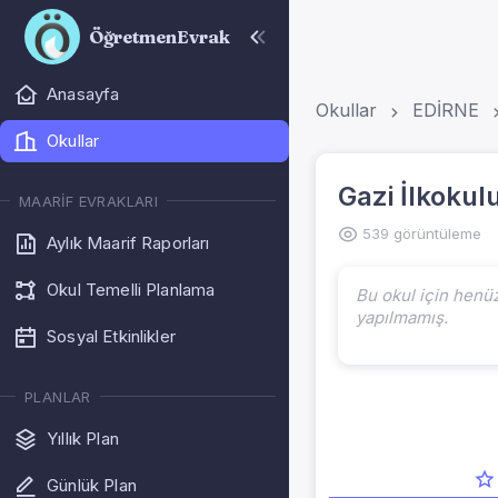
ÖğretmenEvrak
Anasayfa
Okullar
EDİRNE
Okullar
Gazi İlkokul
MAARIF EVRAKLARI
539 görüntüleme
Aylık Maarif Raporları
Okul Temelli Planlama
Bu okul için henü
yapılmamış.
Sosyal Etkinlikler
PLANLAR
Yıllık Plan
Günlük Plan