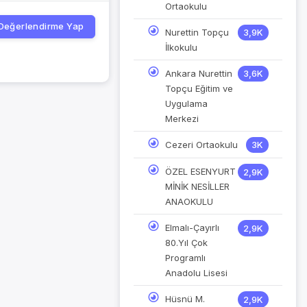
Ortaokulu
Değerlendirme Yap
Nurettin Topçu
3,9K
İlkokulu
Ankara Nurettin
3,6K
Topçu Eğitim ve
Uygulama
Merkezi
Cezeri Ortaokulu
3K
ÖZEL ESENYURT
2,9K
MİNİK NESİLLER
ANAOKULU
Elmalı-Çayırlı
2,9K
80.Yıl Çok
Programlı
Anadolu Lisesi
Hüsnü M.
2,9K