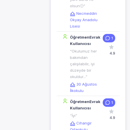
olsun🙂”
Necmeddin
Okyay Anadolu
Lisesi
ÖğretmenEvrak
1
Kullanıcısı
“Okulumuz her
4.9
bakımdan
çalışılabilir, iyi
düzeyde bir
okuldur...”
30 Ağustos
İlkokulu
ÖğretmenEvrak
1
Kullanıcısı
“İyi”
4.9
Cihangir
Ortaokulu