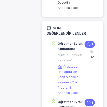
Özyeğin
Anadolu Lisesi
SON
DEĞERLENDIRILENLER
ÖğretmenEvrak
1
Kullanıcısı
“Huzurlu gayretli
4.4
bir ortam”
Yıldıztepe
Hacıabdullah
Şehit Mehmet
Kayahan Çok
Programlı
Anadolu Lisesi
ÖğretmenEvrak
1