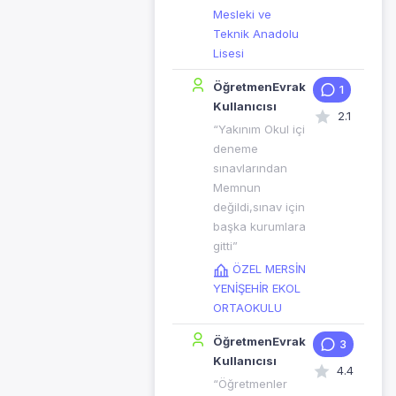
Mesleki ve
Teknik Anadolu
Lisesi
ÖğretmenEvrak
1
Kullanıcısı
2.1
“Yakınım Okul içi
deneme
sınavlarından
Memnun
değildi,sınav için
başka kurumlara
gitti”
ÖZEL MERSİN
YENİŞEHİR EKOL
ORTAOKULU
ÖğretmenEvrak
3
Kullanıcısı
4.4
“Öğretmenler