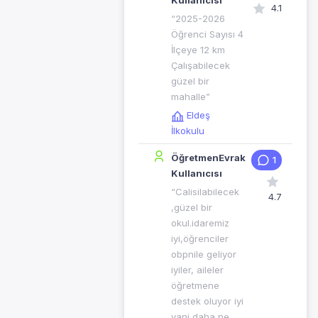
Kullanıcısı
4.1
“2025-2026
Öğrenci Sayısı 4
İlçeye 12 km
Çalışabilecek
güzel bir
mahalle”
Eldeş
İlkokulu
ÖğretmenEvrak
1
Kullanıcısı
“Calisilabilecek
4.7
,güzel bir
okul.idaremiz
iyi,öğrenciler
obpnile geliyor
iyiler, aileler
öğretmene
destek oluyor iyi
yani daha ne