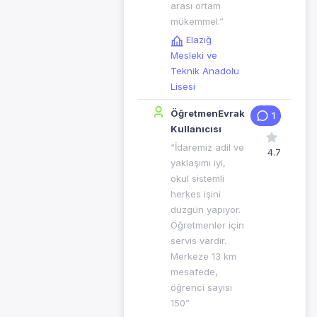
arası ortam
mükemmel.”
Elazığ
Mesleki ve
Teknik Anadolu
Lisesi
ÖğretmenEvrak
1
Kullanıcısı
“İdaremiz adil ve
4.7
yaklaşımı iyi,
okul sistemli
herkes işini
düzgün yapıyor.
Öğretmenler için
servis vardır.
Merkeze 13 km
mesafede,
öğrenci sayısı
150”