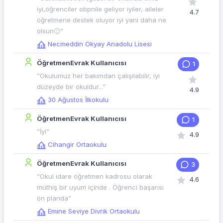
iyi,öğrenciler obpnile geliyor iyiler, aileler
4.7
öğretmene destek oluyor iyi yani daha ne
olsun🙂”
Necmeddin Okyay Anadolu Lisesi
ÖğretmenEvrak Kullanıcısı
1
“Okulumuz her bakımdan çalışılabilir, iyi
düzeyde bir okuldur...”
4.9
30 Ağustos İlkokulu
ÖğretmenEvrak Kullanıcısı
1
“İyi”
4.9
Cihangir Ortaokulu
ÖğretmenEvrak Kullanıcısı
3
“Okul idare öğretmen kadrosu olarak
4.6
müthiş bir uyum içinde . Öğrenci başarısı
ön planda”
Emine Seviye Divrik Ortaokulu