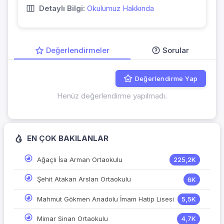
Detaylı Bilgi:
Okulumuz Hakkında
Değerlendirmeler
Sorular
Değerlendirme Yap
Henüz değerlendirme yapılmadı.
EN ÇOK BAKILANLAR
Ağaçlı İsa Arman Ortaokulu
225,2K
Şehit Atakan Arslan Ortaokulu
6K
Mahmut Gökmen Anadolu İmam Hatip Lisesi
5,5K
Mimar Sinan Ortaokulu
4,7K