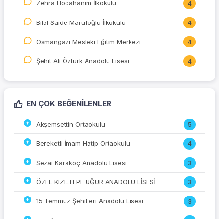
Zehra Hocahanım İlkokulu
4
Bilal Saide Marufoğlu İlkokulu
4
Osmangazi Mesleki Eğitim Merkezi
4
Şehit Ali Öztürk Anadolu Lisesi
4
EN ÇOK BEĞENILENLER
Akşemsettin Ortaokulu
5
Bereketli İmam Hatip Ortaokulu
4
Sezai Karakoç Anadolu Lisesi
3
ÖZEL KIZILTEPE UĞUR ANADOLU LİSESİ
3
15 Temmuz Şehitleri Anadolu Lisesi
3