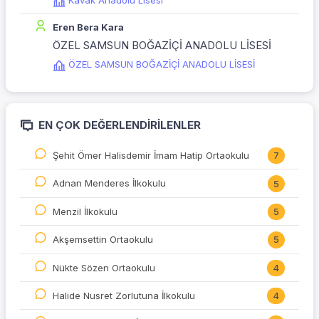
Kavak Anadolu Lisesi
Eren Bera Kara
ÖZEL SAMSUN BOĞAZİÇİ ANADOLU LİSESİ
ÖZEL SAMSUN BOĞAZİÇİ ANADOLU LİSESİ
EN ÇOK DEĞERLENDIRILENLER
Şehit Ömer Halisdemir İmam Hatip Ortaokulu
7
Adnan Menderes İlkokulu
5
Menzil İlkokulu
5
Akşemsettin Ortaokulu
5
Nükte Sözen Ortaokulu
4
Halide Nusret Zorlutuna İlkokulu
4