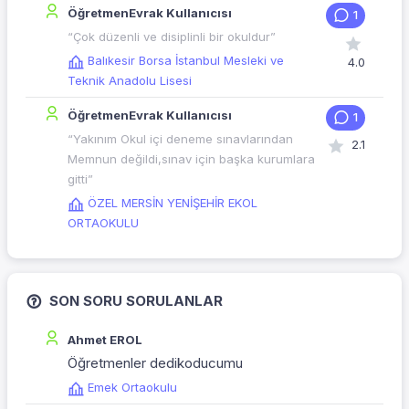
ÖğretmenEvrak Kullanıcısı
1
“Çok düzenli ve disiplinli bir okuldur”
Balıkesir Borsa İstanbul Mesleki ve
4.0
Teknik Anadolu Lisesi
ÖğretmenEvrak Kullanıcısı
1
“Yakınım Okul içi deneme sınavlarından
2.1
Memnun değildi,sınav için başka kurumlara
gitti”
ÖZEL MERSİN YENİŞEHİR EKOL
ORTAOKULU
SON SORU SORULANLAR
Ahmet EROL
Öğretmenler dedikoducumu
Emek Ortaokulu