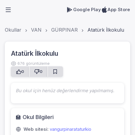
Google Play
App Store
Okullar
VAN
GÜRPINAR
Atatürk İlkokulu
Atatürk İlkokulu
676 görüntüleme
0
0
Bu okul için henüz değerlendirme yapılmamış.
🏫 Okul Bilgileri
Web sitesi:
vangurpinarataturkio