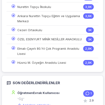
Nurettin Topçu İlkokulu
3,9K
Ankara Nurettin Topçu Eğitim ve Uygulama
3,6K
Merkezi
Cezeri Ortaokulu
3K
ÖZEL ESENYURT MİNİK NESİLLER ANAOKULU
3K
Elmalı-Çayırlı 80.Yıl Çok Programlı Anadolu
2,9K
Lisesi
Hüsnü M. Özyeğin Anadolu Lisesi
2,9K
SON DEĞERLENDIRILENLER
ÖğretmenEvrak Kullanıcısı
1
“Ğğ”
2.9