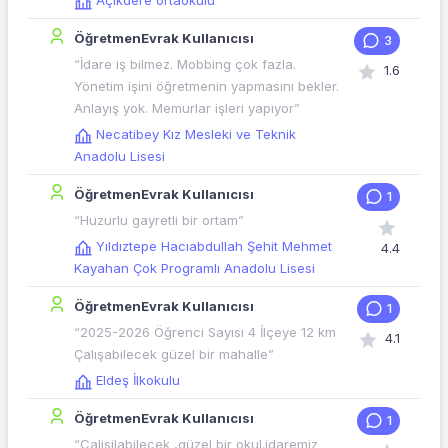
Açıkdere ortaokulu
ÖğretmenEvrak Kullanıcısı
3
“İdare iş bilmez. Mobbing çok fazla.
1.6
Yönetim işini öğretmenin yapmasını bekler.
Anlayış yok. Memurlar işleri yapıyor”
Necatibey Kız Mesleki ve Teknik
Anadolu Lisesi
ÖğretmenEvrak Kullanıcısı
1
“Huzurlu gayretli bir ortam”
Yıldıztepe Hacıabdullah Şehit Mehmet
4.4
Kayahan Çok Programlı Anadolu Lisesi
ÖğretmenEvrak Kullanıcısı
1
“2025-2026 Öğrenci Sayısı 4 İlçeye 12 km
4.1
Çalışabilecek güzel bir mahalle”
Eldeş İlkokulu
ÖğretmenEvrak Kullanıcısı
1
“Calisilabilecek ,güzel bir okul.idaremiz