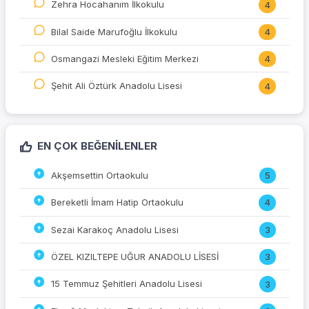
Zehra Hocahanım İlkokulu
4
Bilal Saide Marufoğlu İlkokulu
4
Osmangazi Mesleki Eğitim Merkezi
4
Şehit Ali Öztürk Anadolu Lisesi
4
EN ÇOK BEĞENILENLER
Akşemsettin Ortaokulu
5
Bereketli İmam Hatip Ortaokulu
4
Sezai Karakoç Anadolu Lisesi
3
ÖZEL KIZILTEPE UĞUR ANADOLU LİSESİ
3
15 Temmuz Şehitleri Anadolu Lisesi
3