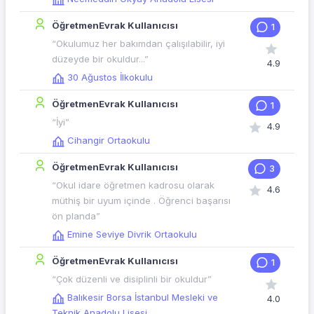
ÖğretmenEvrak Kullanıcısı
1
“Okulumuz her bakımdan çalışılabilir, iyi
düzeyde bir okuldur...”
4.9
30 Ağustos İlkokulu
ÖğretmenEvrak Kullanıcısı
1
“İyi”
4.9
Cihangir Ortaokulu
ÖğretmenEvrak Kullanıcısı
3
“Okul idare öğretmen kadrosu olarak
4.6
müthiş bir uyum içinde . Öğrenci başarısı
ön planda”
Emine Seviye Divrik Ortaokulu
ÖğretmenEvrak Kullanıcısı
1
“Çok düzenli ve disiplinli bir okuldur”
Balıkesir Borsa İstanbul Mesleki ve
4.0
Teknik Anadolu Lisesi