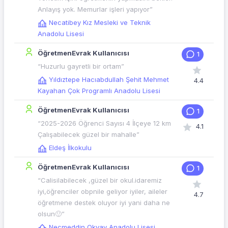
Anlayış yok. Memurlar işleri yapıyor”
Necatibey Kız Mesleki ve Teknik
Anadolu Lisesi
ÖğretmenEvrak Kullanıcısı
1
“Huzurlu gayretli bir ortam”
Yıldıztepe Hacıabdullah Şehit Mehmet
4.4
Kayahan Çok Programlı Anadolu Lisesi
ÖğretmenEvrak Kullanıcısı
1
“2025-2026 Öğrenci Sayısı 4 İlçeye 12 km
4.1
Çalışabilecek güzel bir mahalle”
Eldeş İlkokulu
ÖğretmenEvrak Kullanıcısı
1
“Calisilabilecek ,güzel bir okul.idaremiz
iyi,öğrenciler obpnile geliyor iyiler, aileler
4.7
öğretmene destek oluyor iyi yani daha ne
olsun🙂”
Necmeddin Okyay Anadolu Lisesi