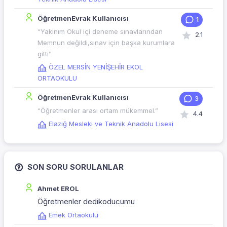
ÖğretmenEvrak Kullanıcısı
1
“Yakınım Okul içi deneme sınavlarından
2.1
Memnun değildi,sınav için başka kurumlara
gitti”
ÖZEL MERSİN YENİŞEHİR EKOL
ORTAOKULU
ÖğretmenEvrak Kullanıcısı
3
“Öğretmenler arası ortam mükemmel.”
4.4
Elazığ Mesleki ve Teknik Anadolu Lisesi
SON SORU SORULANLAR
Ahmet EROL
Öğretmenler dedikoducumu
Emek Ortaokulu