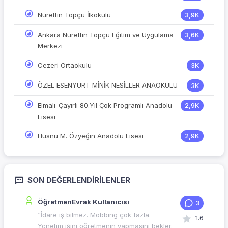
Nurettin Topçu İlkokulu
3,9K
Ankara Nurettin Topçu Eğitim ve Uygulama
3,6K
Merkezi
Cezeri Ortaokulu
3K
ÖZEL ESENYURT MİNİK NESİLLER ANAOKULU
3K
Elmalı-Çayırlı 80.Yıl Çok Programlı Anadolu
2,9K
Lisesi
Hüsnü M. Özyeğin Anadolu Lisesi
2,9K
SON DEĞERLENDIRILENLER
ÖğretmenEvrak Kullanıcısı
3
“İdare iş bilmez. Mobbing çok fazla.
1.6
Yönetim işini öğretmenin yapmasını bekler.