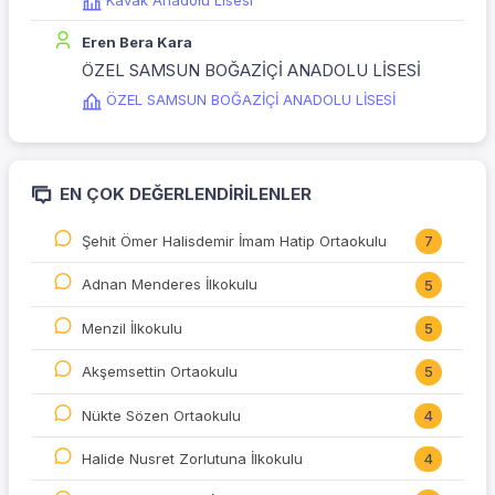
Kavak Anadolu Lisesi
Eren Bera Kara
ÖZEL SAMSUN BOĞAZİÇİ ANADOLU LİSESİ
ÖZEL SAMSUN BOĞAZİÇİ ANADOLU LİSESİ
EN ÇOK DEĞERLENDIRILENLER
Şehit Ömer Halisdemir İmam Hatip Ortaokulu
7
Adnan Menderes İlkokulu
5
Menzil İlkokulu
5
Akşemsettin Ortaokulu
5
Nükte Sözen Ortaokulu
4
Halide Nusret Zorlutuna İlkokulu
4