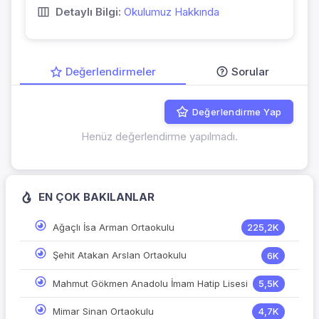
Detaylı Bilgi:
Okulumuz Hakkında
Değerlendirmeler
Sorular
Değerlendirme Yap
Henüz değerlendirme yapılmadı.
EN ÇOK BAKILANLAR
Ağaçlı İsa Arman Ortaokulu
225,2K
Şehit Atakan Arslan Ortaokulu
6K
Mahmut Gökmen Anadolu İmam Hatip Lisesi
5,5K
Mimar Sinan Ortaokulu
4,7K