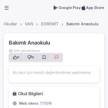
Google Play
App Store
Okullar
VAN
EDREMİT
Bakımlı Anaokulu
Bakımlı Anaokulu
609 görüntüleme
0
0
Bu okul için henüz değerlendirme yapılmamış.
🏫 Okul Bilgileri
Web sitesi:
775018