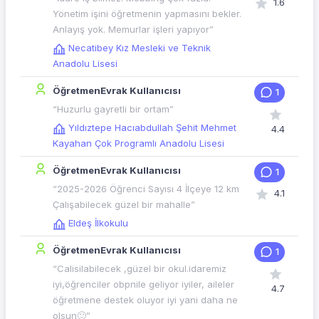
1.6
Yönetim işini öğretmenin yapmasını bekler.
Anlayış yok. Memurlar işleri yapıyor”
Necatibey Kız Mesleki ve Teknik
Anadolu Lisesi
ÖğretmenEvrak Kullanıcısı
1
“Huzurlu gayretli bir ortam”
Yıldıztepe Hacıabdullah Şehit Mehmet
4.4
Kayahan Çok Programlı Anadolu Lisesi
ÖğretmenEvrak Kullanıcısı
1
“2025-2026 Öğrenci Sayısı 4 İlçeye 12 km
4.1
Çalışabilecek güzel bir mahalle”
Eldeş İlkokulu
ÖğretmenEvrak Kullanıcısı
1
“Calisilabilecek ,güzel bir okul.idaremiz
iyi,öğrenciler obpnile geliyor iyiler, aileler
4.7
öğretmene destek oluyor iyi yani daha ne
olsun🙂”