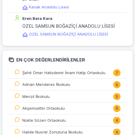
Kavak Anadolu Lisesi
Eren Bera Kara
ÖZEL SAMSUN BOĞAZİÇİ ANADOLU LİSESİ
ÖZEL SAMSUN BOĞAZİÇİ ANADOLU LİSESİ
EN ÇOK DEĞERLENDIRILENLER
Şehit Ömer Halisdemir İmam Hatip Ortaokulu
7
Adnan Menderes İlkokulu
5
Menzil İlkokulu
5
Akşemsettin Ortaokulu
5
Nükte Sözen Ortaokulu
4
Halide Nusret Zorlutuna İlkokulu
4