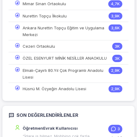
Mimar Sinan Ortaokulu
4,7K
Nurettin Topçu İlkokulu
3,9K
Ankara Nurettin Topçu Eğitim ve Uygulama
3,6K
Merkezi
Cezeri Ortaokulu
3K
ÖZEL ESENYURT MİNİK NESİLLER ANAOKULU
3K
Elmalı-Çayırlı 80.Yıl Çok Programlı Anadolu
2,9K
Lisesi
Hüsnü M. Özyeğin Anadolu Lisesi
2,9K
SON DEĞERLENDIRILENLER
ÖğretmenEvrak Kullanıcısı
3
“İdare iş bilmez. Mobbing çok fazla.