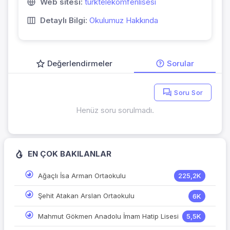
Web sitesi:
turktelekomfenlisesi
Detaylı Bilgi:
Okulumuz Hakkında
Değerlendirmeler
Sorular
Soru Sor
Henüz soru sorulmadı.
EN ÇOK BAKILANLAR
Ağaçlı İsa Arman Ortaokulu
225,2K
Şehit Atakan Arslan Ortaokulu
6K
Mahmut Gökmen Anadolu İmam Hatip Lisesi
5,5K