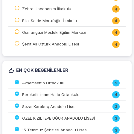
Zehra Hocahanım İlkokulu
4
Bilal Saide Marufoğlu İlkokulu
4
Osmangazi Mesleki Eğitim Merkezi
4
Şehit Ali Öztürk Anadolu Lisesi
4
EN ÇOK BEĞENILENLER
Akşemsettin Ortaokulu
5
Bereketli İmam Hatip Ortaokulu
4
Sezai Karakoç Anadolu Lisesi
3
ÖZEL KIZILTEPE UĞUR ANADOLU LİSESİ
3
15 Temmuz Şehitleri Anadolu Lisesi
3