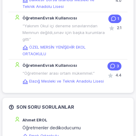
4.0
Teknik Anadolu Lisesi
ÖğretmenEvrak Kullanıcısı
1
“Yakınım Okul içi deneme sınavlarından
2.1
Memnun değildi,sınav için başka kurumlara
gitti”
ÖZEL MERSİN YENİŞEHİR EKOL
ORTAOKULU
ÖğretmenEvrak Kullanıcısı
3
“Öğretmenler arası ortam mükemmel.”
4.4
Elazığ Mesleki ve Teknik Anadolu Lisesi
SON SORU SORULANLAR
Ahmet EROL
Öğretmenler dedikoducumu
Emek Ortaokulu