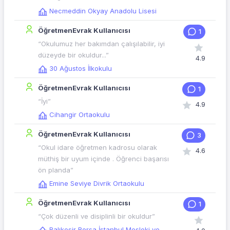
Necmeddin Okyay Anadolu Lisesi
ÖğretmenEvrak Kullanıcısı
1
“Okulumuz her bakımdan çalışılabilir, iyi
düzeyde bir okuldur...”
4.9
30 Ağustos İlkokulu
ÖğretmenEvrak Kullanıcısı
1
“İyi”
4.9
Cihangir Ortaokulu
ÖğretmenEvrak Kullanıcısı
3
“Okul idare öğretmen kadrosu olarak
4.6
müthiş bir uyum içinde . Öğrenci başarısı
ön planda”
Emine Seviye Divrik Ortaokulu
ÖğretmenEvrak Kullanıcısı
1
“Çok düzenli ve disiplinli bir okuldur”
Balıkesir Borsa İstanbul Mesleki ve