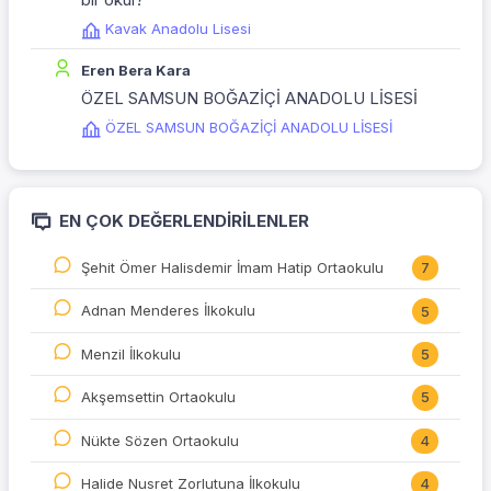
Kavak Anadolu Lisesi
Eren Bera Kara
ÖZEL SAMSUN BOĞAZİÇİ ANADOLU LİSESİ
ÖZEL SAMSUN BOĞAZİÇİ ANADOLU LİSESİ
EN ÇOK DEĞERLENDIRILENLER
Şehit Ömer Halisdemir İmam Hatip Ortaokulu
7
Adnan Menderes İlkokulu
5
Menzil İlkokulu
5
Akşemsettin Ortaokulu
5
Nükte Sözen Ortaokulu
4
Halide Nusret Zorlutuna İlkokulu
4