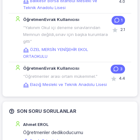
Balıkesir Borsa İstanbul Mesleki ve
4.0
Teknik Anadolu Lisesi
ÖğretmenEvrak Kullanıcısı
1
“Yakınım Okul içi deneme sınavlarından
2.1
Memnun değildi,sınav için başka kurumlara
gitti”
ÖZEL MERSİN YENİŞEHİR EKOL
ORTAOKULU
ÖğretmenEvrak Kullanıcısı
3
“Öğretmenler arası ortam mükemmel.”
4.4
Elazığ Mesleki ve Teknik Anadolu Lisesi
SON SORU SORULANLAR
Ahmet EROL
Öğretmenler dedikoducumu