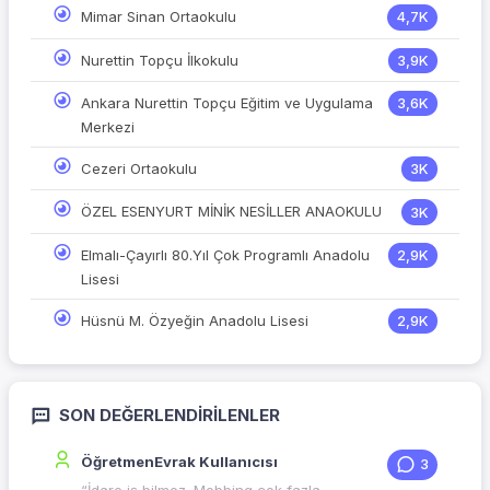
Mimar Sinan Ortaokulu
4,7K
Nurettin Topçu İlkokulu
3,9K
Ankara Nurettin Topçu Eğitim ve Uygulama
3,6K
Merkezi
Cezeri Ortaokulu
3K
ÖZEL ESENYURT MİNİK NESİLLER ANAOKULU
3K
Elmalı-Çayırlı 80.Yıl Çok Programlı Anadolu
2,9K
Lisesi
Hüsnü M. Özyeğin Anadolu Lisesi
2,9K
SON DEĞERLENDIRILENLER
ÖğretmenEvrak Kullanıcısı
3