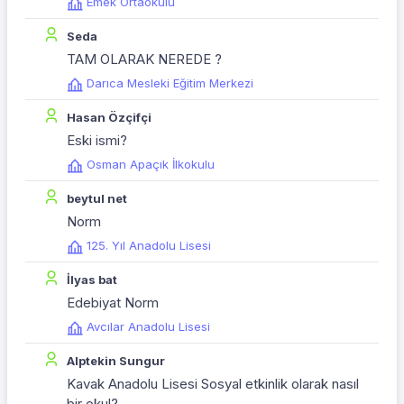
Emek Ortaokulu
Seda
TAM OLARAK NEREDE ?
Darıca Mesleki Eğitim Merkezi
Hasan Özçifçi
Eski ismi?
Osman Apaçık İlkokulu
beytul net
Norm
125. Yıl Anadolu Lisesi
İlyas bat
Edebiyat Norm
Avcılar Anadolu Lisesi
Alptekin Sungur
Kavak Anadolu Lisesi Sosyal etkinlik olarak nasıl
bir okul?