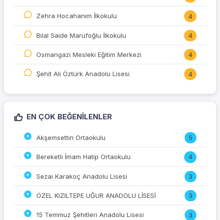
Zehra Hocahanım İlkokulu
4
Bilal Saide Marufoğlu İlkokulu
4
Osmangazi Mesleki Eğitim Merkezi
4
Şehit Ali Öztürk Anadolu Lisesi
4
EN ÇOK BEĞENILENLER
Akşemsettin Ortaokulu
5
Bereketli İmam Hatip Ortaokulu
4
Sezai Karakoç Anadolu Lisesi
3
ÖZEL KIZILTEPE UĞUR ANADOLU LİSESİ
3
15 Temmuz Şehitleri Anadolu Lisesi
3