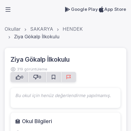
Google Play
App Store
Okullar
SAKARYA
HENDEK
Ziya Gökalp İlkokulu
Ziya Gökalp İlkokulu
319 görüntüleme
0
0
Bu okul için henüz değerlendirme yapılmamış.
🏫 Okul Bilgileri