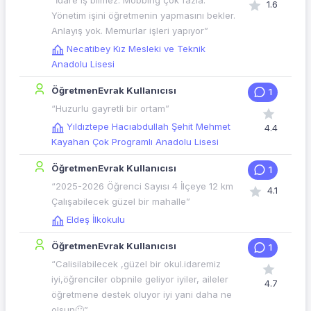
“İdare iş bilmez. Mobbing çok fazla.
1.6
Yönetim işini öğretmenin yapmasını bekler.
Anlayış yok. Memurlar işleri yapıyor”
Necatibey Kız Mesleki ve Teknik
Anadolu Lisesi
ÖğretmenEvrak Kullanıcısı
1
“Huzurlu gayretli bir ortam”
Yıldıztepe Hacıabdullah Şehit Mehmet
4.4
Kayahan Çok Programlı Anadolu Lisesi
ÖğretmenEvrak Kullanıcısı
1
“2025-2026 Öğrenci Sayısı 4 İlçeye 12 km
4.1
Çalışabilecek güzel bir mahalle”
Eldeş İlkokulu
ÖğretmenEvrak Kullanıcısı
1
“Calisilabilecek ,güzel bir okul.idaremiz
iyi,öğrenciler obpnile geliyor iyiler, aileler
4.7
öğretmene destek oluyor iyi yani daha ne
olsun🙂”