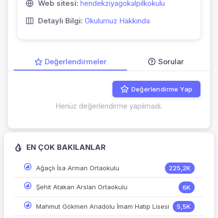
Web sitesi:
hendekziyagokalpilkokulu
Detaylı Bilgi:
Okulumuz Hakkında
Değerlendirmeler
Sorular
Değerlendirme Yap
Henüz değerlendirme yapılmadı.
EN ÇOK BAKILANLAR
Ağaçlı İsa Arman Ortaokulu
225,2K
Şehit Atakan Arslan Ortaokulu
6K
Mahmut Gökmen Anadolu İmam Hatip Lisesi
5,5K