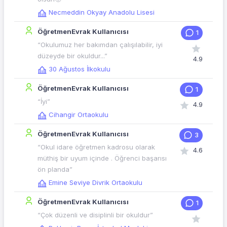
Necmeddin Okyay Anadolu Lisesi
ÖğretmenEvrak Kullanıcısı
1
“Okulumuz her bakımdan çalışılabilir, iyi
düzeyde bir okuldur...”
4.9
30 Ağustos İlkokulu
ÖğretmenEvrak Kullanıcısı
1
“İyi”
4.9
Cihangir Ortaokulu
ÖğretmenEvrak Kullanıcısı
3
“Okul idare öğretmen kadrosu olarak
4.6
müthiş bir uyum içinde . Öğrenci başarısı
ön planda”
Emine Seviye Divrik Ortaokulu
ÖğretmenEvrak Kullanıcısı
1
“Çok düzenli ve disiplinli bir okuldur”