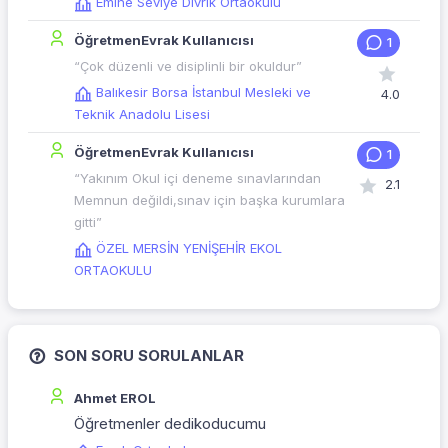
Emine Seviye Divrik Ortaokulu
ÖğretmenEvrak Kullanıcısı
1
“Çok düzenli ve disiplinli bir okuldur”
Balıkesir Borsa İstanbul Mesleki ve
4.0
Teknik Anadolu Lisesi
ÖğretmenEvrak Kullanıcısı
1
“Yakınım Okul içi deneme sınavlarından
2.1
Memnun değildi,sınav için başka kurumlara
gitti”
ÖZEL MERSİN YENİŞEHİR EKOL
ORTAOKULU
SON SORU SORULANLAR
Ahmet EROL
Öğretmenler dedikoducumu