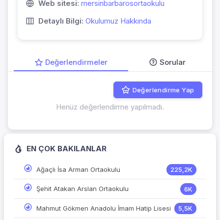
Web sitesi:
mersinbarbarosortaokulu
Detaylı Bilgi:
Okulumuz Hakkında
Değerlendirmeler
Sorular
Değerlendirme Yap
Henüz değerlendirme yapılmadı.
EN ÇOK BAKILANLAR
Ağaçlı İsa Arman Ortaokulu
225,2K
Şehit Atakan Arslan Ortaokulu
6K
Mahmut Gökmen Anadolu İmam Hatip Lisesi
5,5K