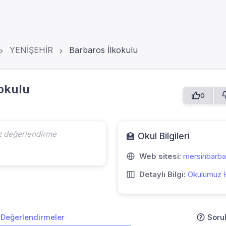
YENİŞEHİR
Barbaros İlkokulu
okulu
0
z değerlendirme
🏫 Okul Bilgileri
Web sitesi:
mersinbarba
Detaylı Bilgi:
Okulumuz 
Değerlendirmeler
Soru