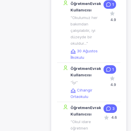
ÖğretmenEvrak
1
Kullanıcısı
“Okulumuz her
4.9
bakımdan
çalışılabilir, iyi
düzeyde bir
okuldur...”
30 Ağustos
İlkokulu
ÖğretmenEvrak
1
Kullanıcısı
“İyi”
4.9
Cihangir
Ortaokulu
ÖğretmenEvrak
3
Kullanıcısı
4.6
“Okul idare
öğretmen