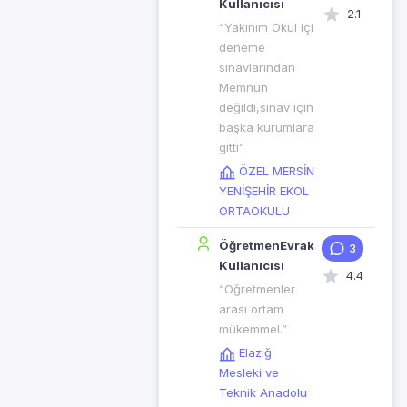
Kullanıcısı
2.1
“Yakınım Okul içi
deneme
sınavlarından
Memnun
değildi,sınav için
başka kurumlara
gitti”
ÖZEL MERSİN
YENİŞEHİR EKOL
ORTAOKULU
ÖğretmenEvrak
3
Kullanıcısı
4.4
“Öğretmenler
arası ortam
mükemmel.”
Elazığ
Mesleki ve
Teknik Anadolu