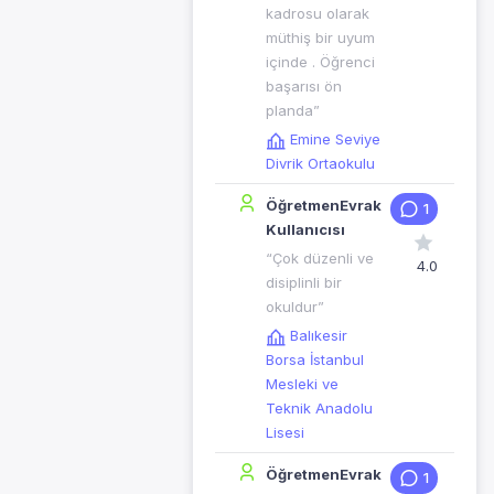
kadrosu olarak
müthiş bir uyum
içinde . Öğrenci
başarısı ön
planda”
Emine Seviye
Divrik Ortaokulu
ÖğretmenEvrak
1
Kullanıcısı
“Çok düzenli ve
4.0
disiplinli bir
okuldur”
Balıkesir
Borsa İstanbul
Mesleki ve
Teknik Anadolu
Lisesi
ÖğretmenEvrak
1