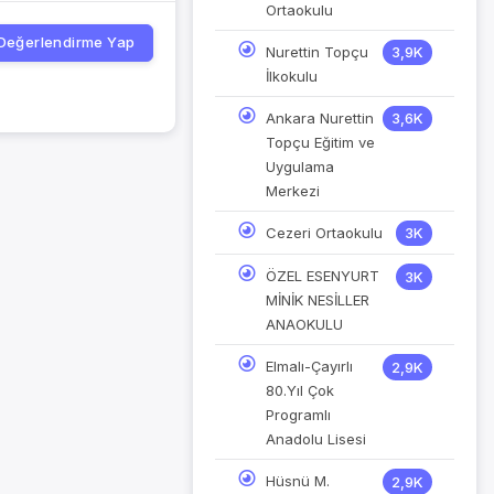
Ortaokulu
Değerlendirme Yap
Nurettin Topçu
3,9K
İlkokulu
Ankara Nurettin
3,6K
Topçu Eğitim ve
Uygulama
Merkezi
Cezeri Ortaokulu
3K
ÖZEL ESENYURT
3K
MİNİK NESİLLER
ANAOKULU
Elmalı-Çayırlı
2,9K
80.Yıl Çok
Programlı
Anadolu Lisesi
Hüsnü M.
2,9K