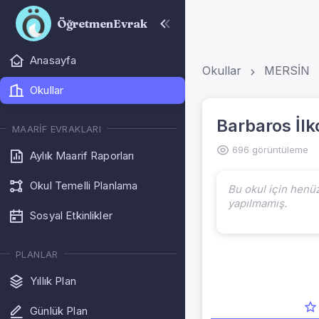
ÖğretmenEvrak
Anasayfa
Okullar
MERSİN
Okullar
Barbaros İlk
MAARIF EVRAKLARI
696 görüntüleme
Aylık Maarif Raporları
Okul Temelli Planlama
Bu okul için henü
yapılmamış.
Sosyal Etkinlikler
PLANLAR
Yıllık Plan
Günlük Plan