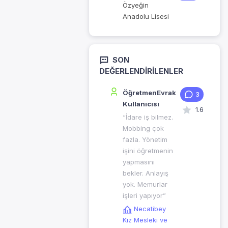
Özyeğin
Anadolu Lisesi
SON
DEĞERLENDIRILENLER
ÖğretmenEvrak
3
Kullanıcısı
1.6
“İdare iş bilmez.
Mobbing çok
fazla. Yönetim
işini öğretmenin
yapmasını
bekler. Anlayış
yok. Memurlar
işleri yapıyor”
Necatibey
Kız Mesleki ve