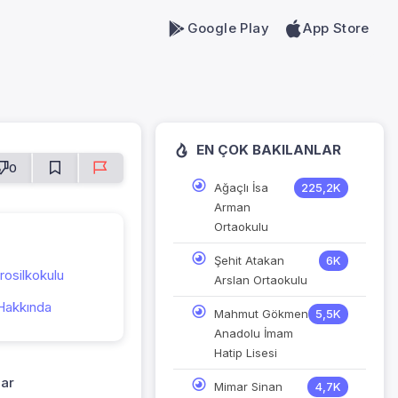
Google Play
App Store
EN ÇOK BAKILANLAR
0
Ağaçlı İsa
225,2K
Arman
Ortaokulu
Şehit Atakan
6K
rosilkokulu
Arslan Ortaokulu
Hakkında
Mahmut Gökmen
5,5K
Anadolu İmam
Hatip Lisesi
lar
Mimar Sinan
4,7K