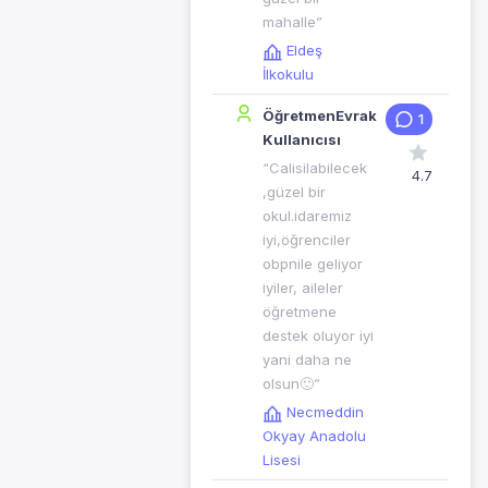
mahalle”
Eldeş
İlkokulu
ÖğretmenEvrak
1
Kullanıcısı
“Calisilabilecek
4.7
,güzel bir
okul.idaremiz
iyi,öğrenciler
obpnile geliyor
iyiler, aileler
öğretmene
destek oluyor iyi
yani daha ne
olsun🙂”
Necmeddin
Okyay Anadolu
Lisesi