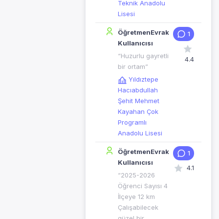
Teknik Anadolu
Lisesi
ÖğretmenEvrak
1
Kullanıcısı
“Huzurlu gayretli
4.4
bir ortam”
Yıldıztepe
Hacıabdullah
Şehit Mehmet
Kayahan Çok
Programlı
Anadolu Lisesi
ÖğretmenEvrak
1
Kullanıcısı
4.1
“2025-2026
Öğrenci Sayısı 4
İlçeye 12 km
Çalışabilecek
güzel bir