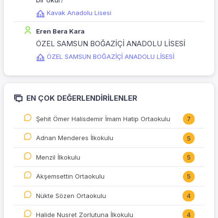
Kavak Anadolu Lisesi
Eren Bera Kara
ÖZEL SAMSUN BOĞAZİÇİ ANADOLU LİSESİ
ÖZEL SAMSUN BOĞAZİÇİ ANADOLU LİSESİ
EN ÇOK DEĞERLENDIRILENLER
Şehit Ömer Halisdemir İmam Hatip Ortaokulu
7
Adnan Menderes İlkokulu
5
Menzil İlkokulu
5
Akşemsettin Ortaokulu
5
Nükte Sözen Ortaokulu
4
Halide Nusret Zorlutuna İlkokulu
4