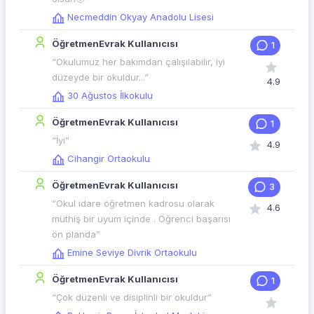
Necmeddin Okyay Anadolu Lisesi
ÖğretmenEvrak Kullanıcısı
1
“Okulumuz her bakımdan çalışılabilir, iyi
düzeyde bir okuldur...”
4.9
30 Ağustos İlkokulu
ÖğretmenEvrak Kullanıcısı
1
“İyi”
4.9
Cihangir Ortaokulu
ÖğretmenEvrak Kullanıcısı
3
“Okul idare öğretmen kadrosu olarak
4.6
müthiş bir uyum içinde . Öğrenci başarısı
ön planda”
Emine Seviye Divrik Ortaokulu
ÖğretmenEvrak Kullanıcısı
1
“Çok düzenli ve disiplinli bir okuldur”