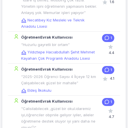
“İdare iş bilmez. Mobbing çok fazla.
1.6
Yönetim işini öğretmenin yapmasını bekler.
Anlayış yok. Memurlar işleri yapıyor”
Necatibey Kız Mesleki ve Teknik
Anadolu Lisesi
ÖğretmenEvrak Kullanıcısı
1
“Huzurlu gayretli bir ortam”
Yıldıztepe Hacıabdullah Şehit Mehmet
4.4
Kayahan Çok Programlı Anadolu Lisesi
ÖğretmenEvrak Kullanıcısı
1
“2025-2026 Öğrenci Sayısı 4 İlçeye 12 km
4.1
Çalışabilecek güzel bir mahalle”
Eldeş İlkokulu
ÖğretmenEvrak Kullanıcısı
1
“Calisilabilecek ,güzel bir okul.idaremiz
iyi,öğrenciler obpnile geliyor iyiler, aileler
4.7
öğretmene destek oluyor iyi yani daha ne
olsun🙂”