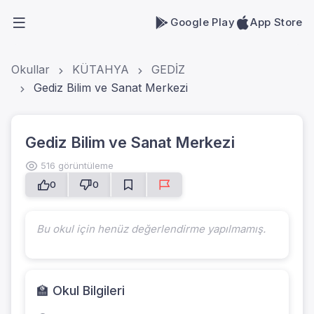
Google Play
App Store
Okullar
KÜTAHYA
GEDİZ
Gediz Bilim ve Sanat Merkezi
Gediz Bilim ve Sanat Merkezi
516 görüntüleme
0
0
Bu okul için henüz değerlendirme yapılmamış.
🏫 Okul Bilgileri