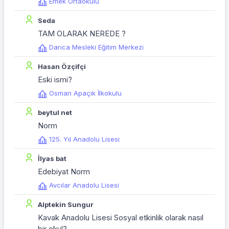
Emek Ortaokulu
Seda
TAM OLARAK NEREDE ?
Darıca Mesleki Eğitim Merkezi
Hasan Özçifçi
Eski ismi?
Osman Apaçık İlkokulu
beytul net
Norm
125. Yıl Anadolu Lisesi
İlyas bat
Edebiyat Norm
Avcılar Anadolu Lisesi
Alptekin Sungur
Kavak Anadolu Lisesi Sosyal etkinlik olarak nasıl
bir okul?