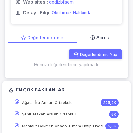
Web sitesi:
gedizbilsem
Detaylı Bilgi:
Okulumuz Hakkında
Değerlendirmeler
Sorular
Değerlendirme Yap
Henüz değerlendirme yapılmadı.
EN ÇOK BAKILANLAR
Ağaçlı İsa Arman Ortaokulu
225,2K
Şehit Atakan Arslan Ortaokulu
6K
Mahmut Gökmen Anadolu İmam Hatip Lisesi
5,5K