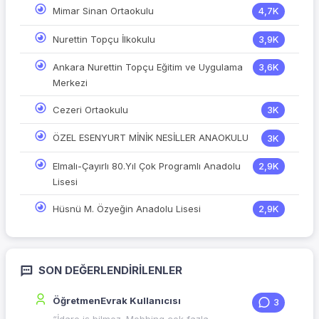
Mimar Sinan Ortaokulu
4,7K
Nurettin Topçu İlkokulu
3,9K
Ankara Nurettin Topçu Eğitim ve Uygulama
3,6K
Merkezi
Cezeri Ortaokulu
3K
ÖZEL ESENYURT MİNİK NESİLLER ANAOKULU
3K
Elmalı-Çayırlı 80.Yıl Çok Programlı Anadolu
2,9K
Lisesi
Hüsnü M. Özyeğin Anadolu Lisesi
2,9K
SON DEĞERLENDIRILENLER
ÖğretmenEvrak Kullanıcısı
3