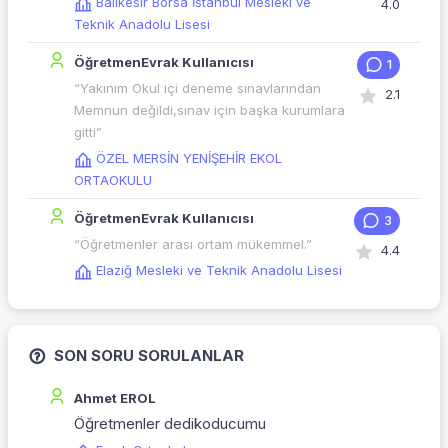
Balıkesir Borsa İstanbul Mesleki ve
4.0
Teknik Anadolu Lisesi
ÖğretmenEvrak Kullanıcısı
1
“Yakınım Okul içi deneme sınavlarından
2.1
Memnun değildi,sınav için başka kurumlara
gitti”
ÖZEL MERSİN YENİŞEHİR EKOL
ORTAOKULU
ÖğretmenEvrak Kullanıcısı
3
“Öğretmenler arası ortam mükemmel.”
4.4
Elazığ Mesleki ve Teknik Anadolu Lisesi
SON SORU SORULANLAR
Ahmet EROL
Öğretmenler dedikoducumu