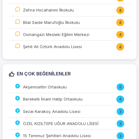
Zehra Hocahanım İlkokulu
4
Bilal Saide Marufoğlu İlkokulu
4
Osmangazi Mesleki Eğitim Merkezi
4
Şehit Ali Öztürk Anadolu Lisesi
4
EN ÇOK BEĞENILENLER
Akşemsettin Ortaokulu
5
Bereketli İmam Hatip Ortaokulu
4
Sezai Karakoç Anadolu Lisesi
3
ÖZEL KIZILTEPE UĞUR ANADOLU LİSESİ
3
15 Temmuz Şehitleri Anadolu Lisesi
3