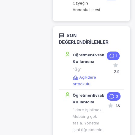
Özyeğin
Anadolu Lisesi
SON
DEĞERLENDIRILENLER
ÖğretmenEvrak
1
Kullanıcısı
“Ğğ”
2.9
Açıkdere
ortaokulu
ÖğretmenEvrak
3
Kullanıcısı
1.6
“İdare iş bilmez.
Mobbing çok
fazla. Yönetim
işini öğretmenin