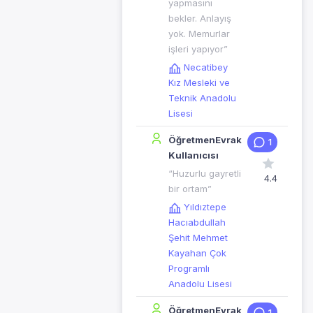
yapmasını
bekler. Anlayış
yok. Memurlar
işleri yapıyor”
Necatibey
Kız Mesleki ve
Teknik Anadolu
Lisesi
ÖğretmenEvrak
1
Kullanıcısı
“Huzurlu gayretli
4.4
bir ortam”
Yıldıztepe
Hacıabdullah
Şehit Mehmet
Kayahan Çok
Programlı
Anadolu Lisesi
ÖğretmenEvrak
1