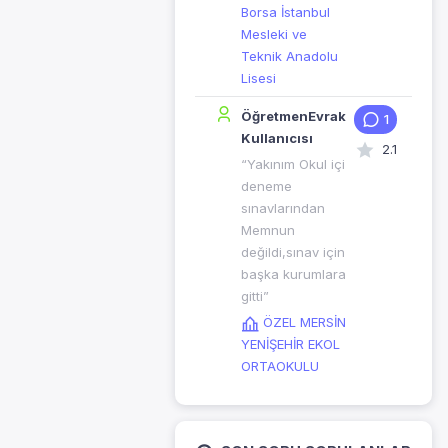
Borsa İstanbul
Mesleki ve
Teknik Anadolu
Lisesi
ÖğretmenEvrak
1
Kullanıcısı
2.1
“Yakınım Okul içi
deneme
sınavlarından
Memnun
değildi,sınav için
başka kurumlara
gitti”
ÖZEL MERSİN
YENİŞEHİR EKOL
ORTAOKULU