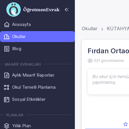
ÖğretmenEvrak
Anasayfa
Okullar
KÜTAHY
Okullar
Blog
Fırdan Orta
521 görüntüleme
MAARIF EVRAKLARI
Aylık Maarif Raporları
Bu okul için henü
yapılmamış.
Okul Temelli Planlama
Sosyal Etkinlikler
PLANLAR
Yıllık Plan