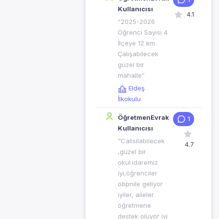
Kullanıcısı
4.1
“2025-2026
Öğrenci Sayısı 4
İlçeye 12 km
Çalışabilecek
güzel bir
mahalle”
Eldeş
İlkokulu
ÖğretmenEvrak
1
Kullanıcısı
“Calisilabilecek
4.7
,güzel bir
okul.idaremiz
iyi,öğrenciler
obpnile geliyor
iyiler, aileler
öğretmene
destek oluyor iyi