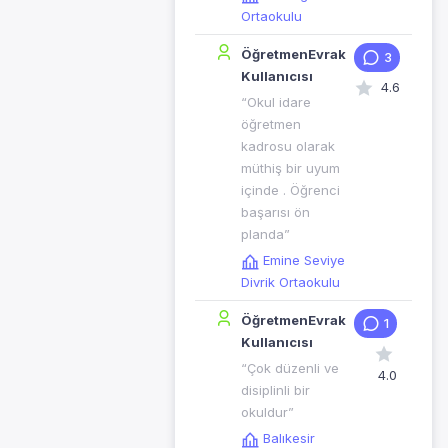
Ortaokulu
ÖğretmenEvrak
3
Kullanıcısı
4.6
“Okul idare
öğretmen
kadrosu olarak
müthiş bir uyum
içinde . Öğrenci
başarısı ön
planda”
Emine Seviye
Divrik Ortaokulu
ÖğretmenEvrak
1
Kullanıcısı
“Çok düzenli ve
4.0
disiplinli bir
okuldur”
Balıkesir