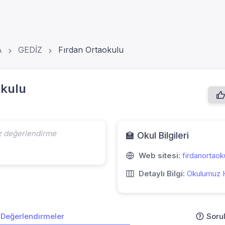
A
GEDİZ
Fırdan Ortaokulu
okulu
z değerlendirme
🏫 Okul Bilgileri
Web sitesi:
firdanortaok
Detaylı Bilgi:
Okulumuz 
Değerlendirmeler
Soru