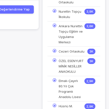
Ortaokulu
Değerlendirme Yap
Nurettin Topçu
3,9K
İlkokulu
Ankara Nurettin
3,6K
Topçu Eğitim ve
Uygulama
Merkezi
Cezeri Ortaokulu
3K
ÖZEL ESENYURT
3K
MİNİK NESİLLER
ANAOKULU
Elmalı-Çayırlı
2,9K
80.Yıl Çok
Programlı
Anadolu Lisesi
Hüsnü M.
2,9K