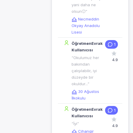
yani daha ne
olsun🙂”
Necmeddin
Okyay Anadolu
Lisesi
ÖğretmenEvrak
1
Kullanıcısı
“Okulumuz her
4.9
bakımdan
çalışılabilir, iyi
düzeyde bir
okuldur...”
30 Ağustos
İlkokulu
ÖğretmenEvrak
1
Kullanıcısı
“İyi”
4.9
Cihangir