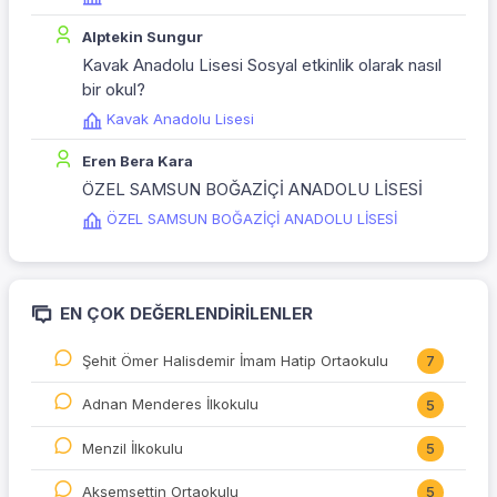
Alptekin Sungur
Kavak Anadolu Lisesi Sosyal etkinlik olarak nasıl
bir okul?
Kavak Anadolu Lisesi
Eren Bera Kara
ÖZEL SAMSUN BOĞAZİÇİ ANADOLU LİSESİ
ÖZEL SAMSUN BOĞAZİÇİ ANADOLU LİSESİ
EN ÇOK DEĞERLENDIRILENLER
Şehit Ömer Halisdemir İmam Hatip Ortaokulu
7
Adnan Menderes İlkokulu
5
Menzil İlkokulu
5
Akşemsettin Ortaokulu
5