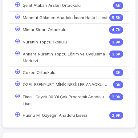
Şehit Atakan Arslan Ortaokulu
6K
Mahmut Gökmen Anadolu İmam Hatip Lisesi
5,5K
Mimar Sinan Ortaokulu
4,7K
Nurettin Topçu İlkokulu
3,9K
Ankara Nurettin Topçu Eğitim ve Uygulama
3,6K
Merkezi
Cezeri Ortaokulu
3K
ÖZEL ESENYURT MİNİK NESİLLER ANAOKULU
3K
Elmalı-Çayırlı 80.Yıl Çok Programlı Anadolu
2,9K
Lisesi
Hüsnü M. Özyeğin Anadolu Lisesi
2,9K