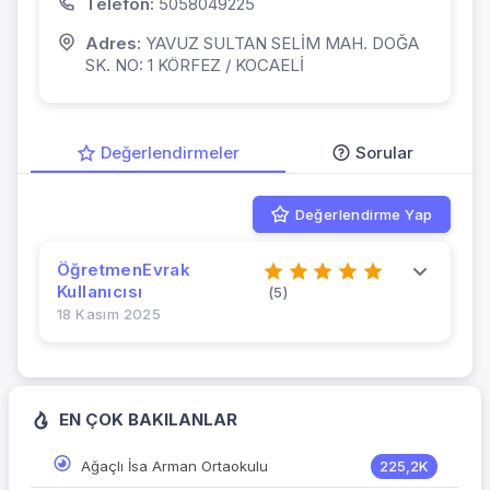
Telefon:
5058049225
Adres:
YAVUZ SULTAN SELİM MAH. DOĞA
SK. NO: 1 KÖRFEZ / KOCAELİ
Değerlendirmeler
Sorular
Değerlendirme Yap
ÖğretmenEvrak
Kullanıcısı
(5)
18 Kasım 2025
EN ÇOK BAKILANLAR
Ağaçlı İsa Arman Ortaokulu
225,2K