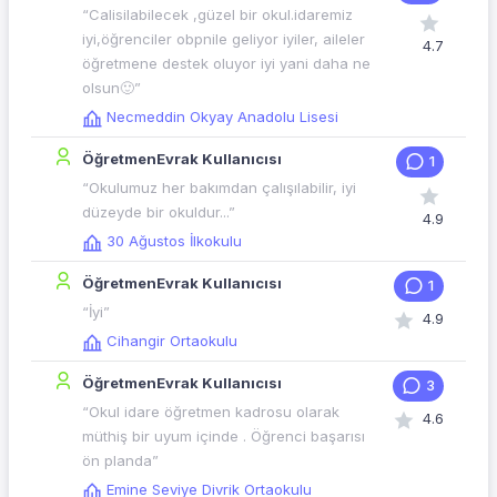
“Calisilabilecek ,güzel bir okul.idaremiz
iyi,öğrenciler obpnile geliyor iyiler, aileler
4.7
öğretmene destek oluyor iyi yani daha ne
olsun🙂”
Necmeddin Okyay Anadolu Lisesi
ÖğretmenEvrak Kullanıcısı
1
“Okulumuz her bakımdan çalışılabilir, iyi
düzeyde bir okuldur...”
4.9
30 Ağustos İlkokulu
ÖğretmenEvrak Kullanıcısı
1
“İyi”
4.9
Cihangir Ortaokulu
ÖğretmenEvrak Kullanıcısı
3
“Okul idare öğretmen kadrosu olarak
4.6
müthiş bir uyum içinde . Öğrenci başarısı
ön planda”
Emine Seviye Divrik Ortaokulu