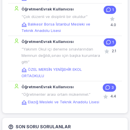
ÖğretmenEvrak Kullanıcısı
1
“Çok düzenli ve disiplinli bir okuldur”
Balıkesir Borsa İstanbul Mesleki ve
4.0
Teknik Anadolu Lisesi
ÖğretmenEvrak Kullanıcısı
1
“Yakınım Okul içi deneme sınavlarından
2.1
Memnun değildi,sınav için başka kurumlara
gitti”
ÖZEL MERSİN YENİŞEHİR EKOL
ORTAOKULU
ÖğretmenEvrak Kullanıcısı
3
“Öğretmenler arası ortam mükemmel.”
4.4
Elazığ Mesleki ve Teknik Anadolu Lisesi
SON SORU SORULANLAR