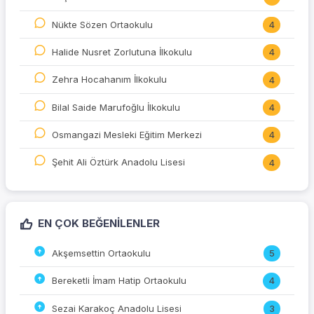
Nükte Sözen Ortaokulu
4
Halide Nusret Zorlutuna İlkokulu
4
Zehra Hocahanım İlkokulu
4
Bilal Saide Marufoğlu İlkokulu
4
Osmangazi Mesleki Eğitim Merkezi
4
Şehit Ali Öztürk Anadolu Lisesi
4
EN ÇOK BEĞENILENLER
Akşemsettin Ortaokulu
5
Bereketli İmam Hatip Ortaokulu
4
Sezai Karakoç Anadolu Lisesi
3