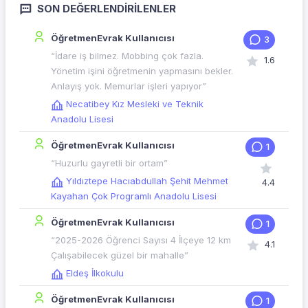
SON DEĞERLENDIRILENLER
ÖğretmenEvrak Kullanıcısı
3
“İdare iş bilmez. Mobbing çok fazla.
1.6
Yönetim işini öğretmenin yapmasını bekler.
Anlayış yok. Memurlar işleri yapıyor”
Necatibey Kız Mesleki ve Teknik
Anadolu Lisesi
ÖğretmenEvrak Kullanıcısı
1
“Huzurlu gayretli bir ortam”
Yıldıztepe Hacıabdullah Şehit Mehmet
4.4
Kayahan Çok Programlı Anadolu Lisesi
ÖğretmenEvrak Kullanıcısı
1
“2025-2026 Öğrenci Sayısı 4 İlçeye 12 km
4.1
Çalışabilecek güzel bir mahalle”
Eldeş İlkokulu
ÖğretmenEvrak Kullanıcısı
1