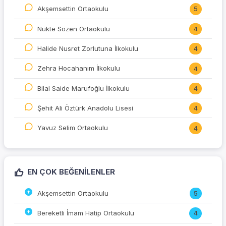
Akşemsettin Ortaokulu
5
Nükte Sözen Ortaokulu
4
Halide Nusret Zorlutuna İlkokulu
4
Zehra Hocahanım İlkokulu
4
Bilal Saide Marufoğlu İlkokulu
4
Şehit Ali Öztürk Anadolu Lisesi
4
Yavuz Selim Ortaokulu
4
EN ÇOK BEĞENILENLER
Akşemsettin Ortaokulu
5
Bereketli İmam Hatip Ortaokulu
4