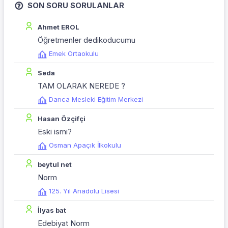
SON SORU SORULANLAR
Ahmet EROL
Öğretmenler dedikoducumu
Emek Ortaokulu
Seda
TAM OLARAK NEREDE ?
Darıca Mesleki Eğitim Merkezi
Hasan Özçifçi
Eski ismi?
Osman Apaçık İlkokulu
beytul net
Norm
125. Yıl Anadolu Lisesi
İlyas bat
Edebiyat Norm