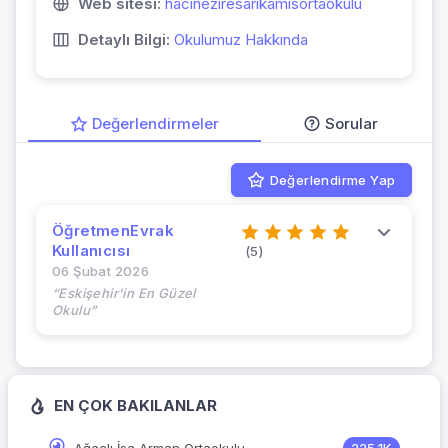
Web sitesi:
hacineziresarikamisortaokulu
Detaylı Bilgi:
Okulumuz Hakkında
Değerlendirmeler
Sorular
Değerlendirme Yap
ÖğretmenEvrak
Kullanıcısı
(5)
06 Şubat 2026
“Eskişehir'in En Güzel
Okulu”
EN ÇOK BAKILANLAR