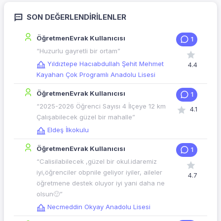
SON DEĞERLENDIRILENLER
ÖğretmenEvrak Kullanıcısı
1
“Huzurlu gayretli bir ortam”
Yıldıztepe Hacıabdullah Şehit Mehmet
4.4
Kayahan Çok Programlı Anadolu Lisesi
ÖğretmenEvrak Kullanıcısı
1
“2025-2026 Öğrenci Sayısı 4 İlçeye 12 km
4.1
Çalışabilecek güzel bir mahalle”
Eldeş İlkokulu
ÖğretmenEvrak Kullanıcısı
1
“Calisilabilecek ,güzel bir okul.idaremiz
iyi,öğrenciler obpnile geliyor iyiler, aileler
4.7
öğretmene destek oluyor iyi yani daha ne
olsun🙂”
Necmeddin Okyay Anadolu Lisesi