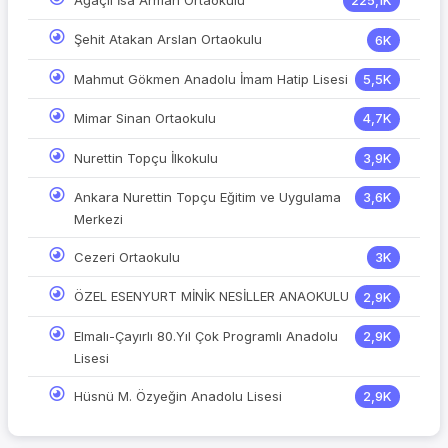
Ağaçlı İsa Arman Ortaokulu
225,1K
Şehit Atakan Arslan Ortaokulu
6K
Mahmut Gökmen Anadolu İmam Hatip Lisesi
5,5K
Mimar Sinan Ortaokulu
4,7K
Nurettin Topçu İlkokulu
3,9K
Ankara Nurettin Topçu Eğitim ve Uygulama
3,6K
Merkezi
Cezeri Ortaokulu
3K
ÖZEL ESENYURT MİNİK NESİLLER ANAOKULU
2,9K
Elmalı-Çayırlı 80.Yıl Çok Programlı Anadolu
2,9K
Lisesi
Hüsnü M. Özyeğin Anadolu Lisesi
2,9K