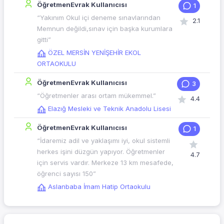
ÖğretmenEvrak Kullanıcısı
1
“Yakınım Okul içi deneme sınavlarından
2.1
Memnun değildi,sınav için başka kurumlara
gitti”
ÖZEL MERSİN YENİŞEHİR EKOL
ORTAOKULU
ÖğretmenEvrak Kullanıcısı
3
“Öğretmenler arası ortam mükemmel.”
4.4
Elazığ Mesleki ve Teknik Anadolu Lisesi
ÖğretmenEvrak Kullanıcısı
1
“İdaremiz adil ve yaklaşımı iyi, okul sistemli
herkes işini düzgün yapıyor. Öğretmenler
4.7
için servis vardır. Merkeze 13 km mesafede,
öğrenci sayısı 150”
Aslanbaba İmam Hatip Ortaokulu