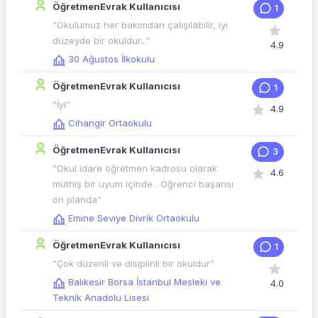
ÖğretmenEvrak Kullanıcısı
1
“Okulumuz her bakımdan çalışılabilir, iyi
düzeyde bir okuldur...”
4.9
30 Ağustos İlkokulu
ÖğretmenEvrak Kullanıcısı
1
“İyi”
4.9
Cihangir Ortaokulu
ÖğretmenEvrak Kullanıcısı
3
“Okul idare öğretmen kadrosu olarak
4.6
müthiş bir uyum içinde . Öğrenci başarısı
ön planda”
Emine Seviye Divrik Ortaokulu
ÖğretmenEvrak Kullanıcısı
1
“Çok düzenli ve disiplinli bir okuldur”
Balıkesir Borsa İstanbul Mesleki ve
4.0
Teknik Anadolu Lisesi