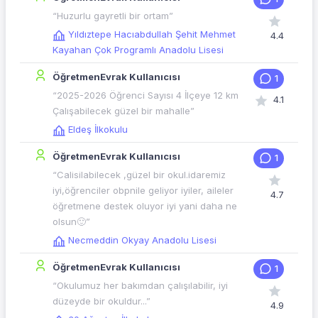
“Huzurlu gayretli bir ortam”
Yıldıztepe Hacıabdullah Şehit Mehmet
4.4
Kayahan Çok Programlı Anadolu Lisesi
ÖğretmenEvrak Kullanıcısı
1
“2025-2026 Öğrenci Sayısı 4 İlçeye 12 km
4.1
Çalışabilecek güzel bir mahalle”
Eldeş İlkokulu
ÖğretmenEvrak Kullanıcısı
1
“Calisilabilecek ,güzel bir okul.idaremiz
iyi,öğrenciler obpnile geliyor iyiler, aileler
4.7
öğretmene destek oluyor iyi yani daha ne
olsun🙂”
Necmeddin Okyay Anadolu Lisesi
ÖğretmenEvrak Kullanıcısı
1
“Okulumuz her bakımdan çalışılabilir, iyi
düzeyde bir okuldur...”
4.9