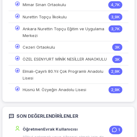
Mimar Sinan Ortaokulu
4,7K
Nurettin Topçu İlkokulu
3,9K
Ankara Nurettin Topçu Eğitim ve Uygulama
3,7K
Merkezi
Cezeri Ortaokulu
3K
ÖZEL ESENYURT MİNİK NESİLLER ANAOKULU
3K
Elmalı-Çayırlı 80.Yıl Çok Programlı Anadolu
2,9K
Lisesi
Hüsnü M. Özyeğin Anadolu Lisesi
2,9K
SON DEĞERLENDIRILENLER
ÖğretmenEvrak Kullanıcısı
1