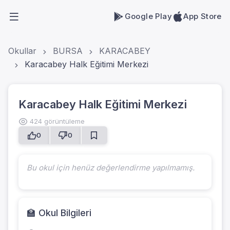
Google Play
App Store
Okullar
BURSA
KARACABEY
Karacabey Halk Eğitimi Merkezi
Karacabey Halk Eğitimi Merkezi
424 görüntüleme
0
0
Bu okul için henüz değerlendirme yapılmamış.
🏫 Okul Bilgileri