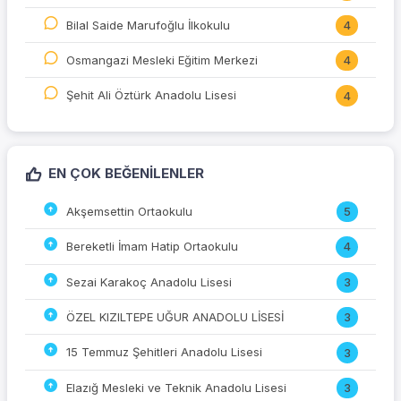
Bilal Saide Marufoğlu İlkokulu
4
Osmangazi Mesleki Eğitim Merkezi
4
Şehit Ali Öztürk Anadolu Lisesi
4
EN ÇOK BEĞENILENLER
Akşemsettin Ortaokulu
5
Bereketli İmam Hatip Ortaokulu
4
Sezai Karakoç Anadolu Lisesi
3
ÖZEL KIZILTEPE UĞUR ANADOLU LİSESİ
3
15 Temmuz Şehitleri Anadolu Lisesi
3
Elazığ Mesleki ve Teknik Anadolu Lisesi
3