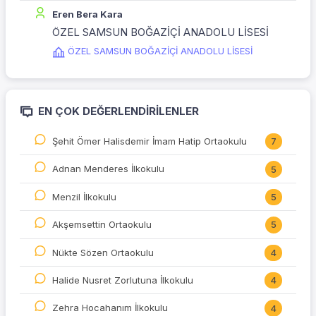
Eren Bera Kara
ÖZEL SAMSUN BOĞAZİÇİ ANADOLU LİSESİ
ÖZEL SAMSUN BOĞAZİÇİ ANADOLU LİSESİ
EN ÇOK DEĞERLENDIRILENLER
Şehit Ömer Halisdemir İmam Hatip Ortaokulu
7
Adnan Menderes İlkokulu
5
Menzil İlkokulu
5
Akşemsettin Ortaokulu
5
Nükte Sözen Ortaokulu
4
Halide Nusret Zorlutuna İlkokulu
4
Zehra Hocahanım İlkokulu
4