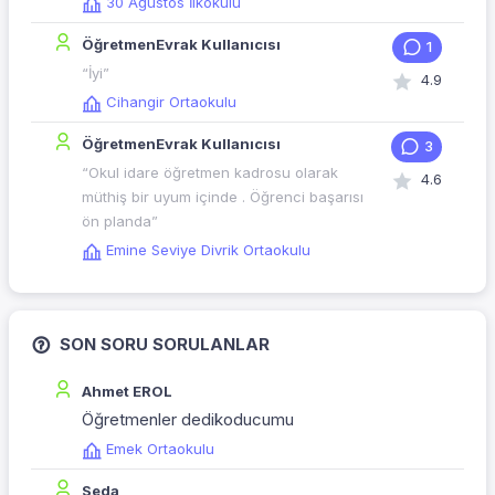
30 Ağustos İlkokulu
ÖğretmenEvrak Kullanıcısı
1
“İyi”
4.9
Cihangir Ortaokulu
ÖğretmenEvrak Kullanıcısı
3
“Okul idare öğretmen kadrosu olarak
4.6
müthiş bir uyum içinde . Öğrenci başarısı
ön planda”
Emine Seviye Divrik Ortaokulu
SON SORU SORULANLAR
Ahmet EROL
Öğretmenler dedikoducumu
Emek Ortaokulu
Seda