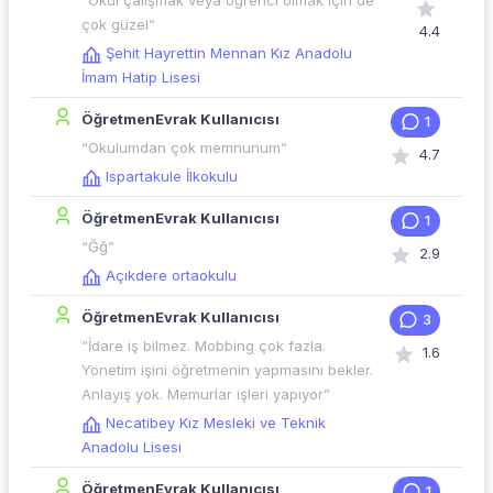
“Okul çalışmak veya öğrenci olmak için de
çok güzel”
4.4
Şehit Hayrettin Mennan Kız Anadolu
İmam Hatip Lisesi
ÖğretmenEvrak Kullanıcısı
1
“Okulumdan çok memnunum”
4.7
Ispartakule İlkokulu
ÖğretmenEvrak Kullanıcısı
1
“Ğğ”
2.9
Açıkdere ortaokulu
ÖğretmenEvrak Kullanıcısı
3
“İdare iş bilmez. Mobbing çok fazla.
1.6
Yönetim işini öğretmenin yapmasını bekler.
Anlayış yok. Memurlar işleri yapıyor”
Necatibey Kız Mesleki ve Teknik
Anadolu Lisesi
ÖğretmenEvrak Kullanıcısı
1