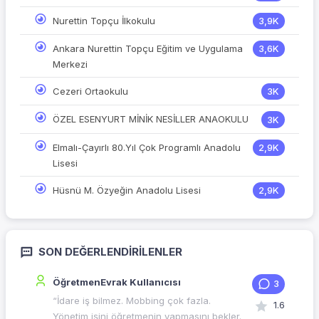
Nurettin Topçu İlkokulu
3,9K
Ankara Nurettin Topçu Eğitim ve Uygulama
3,6K
Merkezi
Cezeri Ortaokulu
3K
ÖZEL ESENYURT MİNİK NESİLLER ANAOKULU
3K
Elmalı-Çayırlı 80.Yıl Çok Programlı Anadolu
2,9K
Lisesi
Hüsnü M. Özyeğin Anadolu Lisesi
2,9K
SON DEĞERLENDIRILENLER
ÖğretmenEvrak Kullanıcısı
3
“İdare iş bilmez. Mobbing çok fazla.
1.6
Yönetim işini öğretmenin yapmasını bekler.