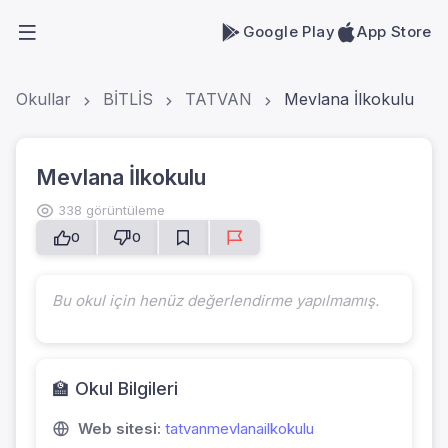
Google Play
App Store
Okullar
BİTLİS
TATVAN
Mevlana İlkokulu
Mevlana İlkokulu
338 görüntüleme
0
0
Bu okul için henüz değerlendirme yapılmamış.
🏫 Okul Bilgileri
Web sitesi:
tatvanmevlanailkokulu