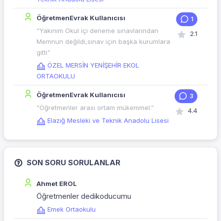
ÖğretmenEvrak Kullanıcısı
1
“Yakınım Okul içi deneme sınavlarından
2.1
Memnun değildi,sınav için başka kurumlara
gitti”
ÖZEL MERSİN YENİŞEHİR EKOL
ORTAOKULU
ÖğretmenEvrak Kullanıcısı
3
“Öğretmenler arası ortam mükemmel.”
4.4
Elazığ Mesleki ve Teknik Anadolu Lisesi
SON SORU SORULANLAR
Ahmet EROL
Öğretmenler dedikoducumu
Emek Ortaokulu