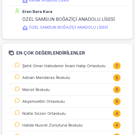
Kavak Anadolu Lisesi
Eren Bera Kara
ÖZEL SAMSUN BOĞAZİÇİ ANADOLU LİSESİ
ÖZEL SAMSUN BOĞAZİÇİ ANADOLU LİSESİ
EN ÇOK DEĞERLENDIRILENLER
Şehit Ömer Halisdemir İmam Hatip Ortaokulu
7
Adnan Menderes İlkokulu
5
Menzil İlkokulu
5
Akşemsettin Ortaokulu
5
Nükte Sözen Ortaokulu
4
Halide Nusret Zorlutuna İlkokulu
4