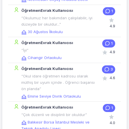
ÖğretmenEvrak Kullanıcısı
1
“Okulumuz her bakımdan çalışılabilir, iyi
düzeyde bir okuldur...”
4.9
30 Ağustos İlkokulu
ÖğretmenEvrak Kullanıcısı
1
“İyi”
4.9
Cihangir Ortaokulu
ÖğretmenEvrak Kullanıcısı
3
“Okul idare öğretmen kadrosu olarak
4.6
müthiş bir uyum içinde . Öğrenci başarısı
ön planda”
Emine Seviye Divrik Ortaokulu
ÖğretmenEvrak Kullanıcısı
1
“Çok düzenli ve disiplinli bir okuldur”
Balıkesir Borsa İstanbul Mesleki ve
4.0
Teknik Anadolu Lisesi