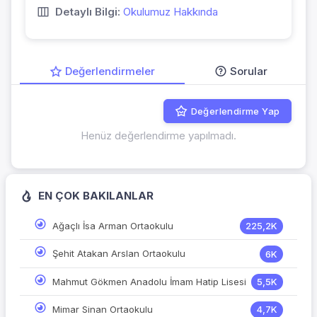
Detaylı Bilgi:
Okulumuz Hakkında
Değerlendirmeler
Sorular
Değerlendirme Yap
Henüz değerlendirme yapılmadı.
EN ÇOK BAKILANLAR
Ağaçlı İsa Arman Ortaokulu
225,2K
Şehit Atakan Arslan Ortaokulu
6K
Mahmut Gökmen Anadolu İmam Hatip Lisesi
5,5K
Mimar Sinan Ortaokulu
4,7K