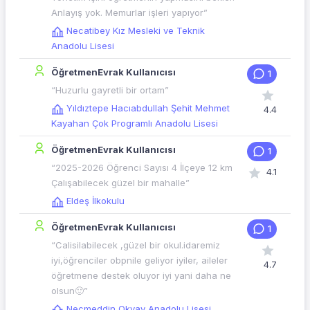
Anlayış yok. Memurlar işleri yapıyor”
Necatibey Kız Mesleki ve Teknik
Anadolu Lisesi
ÖğretmenEvrak Kullanıcısı
1
“Huzurlu gayretli bir ortam”
Yıldıztepe Hacıabdullah Şehit Mehmet
4.4
Kayahan Çok Programlı Anadolu Lisesi
ÖğretmenEvrak Kullanıcısı
1
“2025-2026 Öğrenci Sayısı 4 İlçeye 12 km
4.1
Çalışabilecek güzel bir mahalle”
Eldeş İlkokulu
ÖğretmenEvrak Kullanıcısı
1
“Calisilabilecek ,güzel bir okul.idaremiz
iyi,öğrenciler obpnile geliyor iyiler, aileler
4.7
öğretmene destek oluyor iyi yani daha ne
olsun🙂”
Necmeddin Okyay Anadolu Lisesi