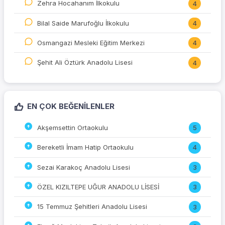
Zehra Hocahanım İlkokulu
4
Bilal Saide Marufoğlu İlkokulu
4
Osmangazi Mesleki Eğitim Merkezi
4
Şehit Ali Öztürk Anadolu Lisesi
4
EN ÇOK BEĞENILENLER
Akşemsettin Ortaokulu
5
Bereketli İmam Hatip Ortaokulu
4
Sezai Karakoç Anadolu Lisesi
3
ÖZEL KIZILTEPE UĞUR ANADOLU LİSESİ
3
15 Temmuz Şehitleri Anadolu Lisesi
3