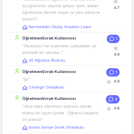
iyi,öğrenciler obpnile geliyor iyiler, aileler
4.7
öğretmene destek oluyor iyi yani daha ne
olsun🙂”
Necmeddin Okyay Anadolu Lisesi
ÖğretmenEvrak Kullanıcısı
1
“Okulumuz her bakımdan çalışılabilir, iyi
düzeyde bir okuldur...”
4.9
30 Ağustos İlkokulu
ÖğretmenEvrak Kullanıcısı
1
“İyi”
4.9
Cihangir Ortaokulu
ÖğretmenEvrak Kullanıcısı
3
“Okul idare öğretmen kadrosu olarak
4.6
müthiş bir uyum içinde . Öğrenci başarısı
ön planda”
Emine Seviye Divrik Ortaokulu