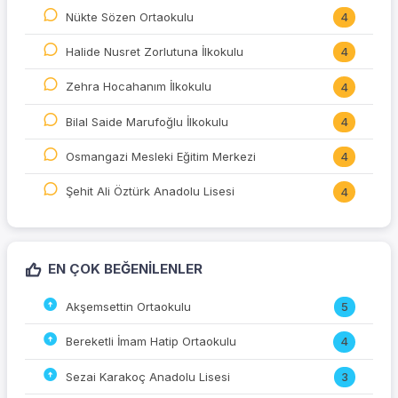
Nükte Sözen Ortaokulu
4
Halide Nusret Zorlutuna İlkokulu
4
Zehra Hocahanım İlkokulu
4
Bilal Saide Marufoğlu İlkokulu
4
Osmangazi Mesleki Eğitim Merkezi
4
Şehit Ali Öztürk Anadolu Lisesi
4
EN ÇOK BEĞENILENLER
Akşemsettin Ortaokulu
5
Bereketli İmam Hatip Ortaokulu
4
Sezai Karakoç Anadolu Lisesi
3