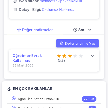
Web sitesi:
mehmetzekipekerilkokulu
Detaylı Bilgi:
Okulumuz Hakkında
Değerlendirmeler
Sorular
Değerlendirme Yap
ÖğretmenEvrak
Kullanıcısı
(3.6)
25 Mart 2026
EN ÇOK BAKILANLAR
Ağaçlı İsa Arman Ortaokulu
225,2K