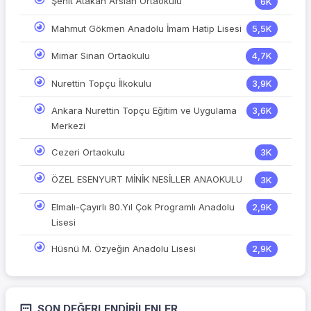
Şehit Atakan Arslan Ortaokulu
6K
Mahmut Gökmen Anadolu İmam Hatip Lisesi
5,5K
Mimar Sinan Ortaokulu
4,7K
Nurettin Topçu İlkokulu
3,9K
Ankara Nurettin Topçu Eğitim ve Uygulama
3,6K
Merkezi
Cezeri Ortaokulu
3K
ÖZEL ESENYURT MİNİK NESİLLER ANAOKULU
3K
Elmalı-Çayırlı 80.Yıl Çok Programlı Anadolu
2,9K
Lisesi
Hüsnü M. Özyeğin Anadolu Lisesi
2,9K
SON DEĞERLENDIRILENLER