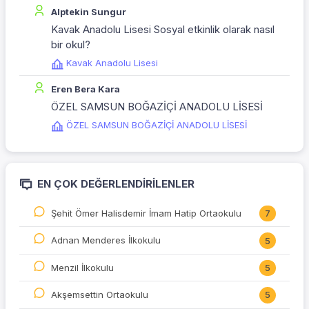
Alptekin Sungur
Kavak Anadolu Lisesi Sosyal etkinlik olarak nasıl
bir okul?
Kavak Anadolu Lisesi
Eren Bera Kara
ÖZEL SAMSUN BOĞAZİÇİ ANADOLU LİSESİ
ÖZEL SAMSUN BOĞAZİÇİ ANADOLU LİSESİ
EN ÇOK DEĞERLENDIRILENLER
Şehit Ömer Halisdemir İmam Hatip Ortaokulu
7
Adnan Menderes İlkokulu
5
Menzil İlkokulu
5
Akşemsettin Ortaokulu
5