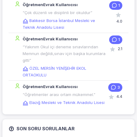
ÖğretmenEvrak Kullanıcısı
1
“Çok düzenli ve disiplinli bir okuldur”
Balıkesir Borsa İstanbul Mesleki ve
4.0
Teknik Anadolu Lisesi
ÖğretmenEvrak Kullanıcısı
1
“Yakınım Okul içi deneme sınavlarından
2.1
Memnun değildi,sınav için başka kurumlara
gitti”
ÖZEL MERSİN YENİŞEHİR EKOL
ORTAOKULU
ÖğretmenEvrak Kullanıcısı
3
“Öğretmenler arası ortam mükemmel.”
4.4
Elazığ Mesleki ve Teknik Anadolu Lisesi
SON SORU SORULANLAR