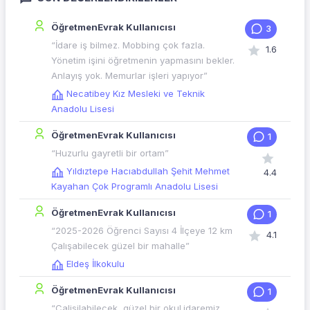
ÖğretmenEvrak Kullanıcısı
3
“İdare iş bilmez. Mobbing çok fazla.
1.6
Yönetim işini öğretmenin yapmasını bekler.
Anlayış yok. Memurlar işleri yapıyor”
Necatibey Kız Mesleki ve Teknik
Anadolu Lisesi
ÖğretmenEvrak Kullanıcısı
1
“Huzurlu gayretli bir ortam”
Yıldıztepe Hacıabdullah Şehit Mehmet
4.4
Kayahan Çok Programlı Anadolu Lisesi
ÖğretmenEvrak Kullanıcısı
1
“2025-2026 Öğrenci Sayısı 4 İlçeye 12 km
4.1
Çalışabilecek güzel bir mahalle”
Eldeş İlkokulu
ÖğretmenEvrak Kullanıcısı
1
“Calisilabilecek ,güzel bir okul.idaremiz