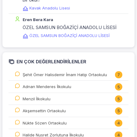
Kavak Anadolu Lisesi
Eren Bera Kara
ÖZEL SAMSUN BOĞAZİÇİ ANADOLU LİSESİ
ÖZEL SAMSUN BOĞAZİÇİ ANADOLU LİSESİ
EN ÇOK DEĞERLENDIRILENLER
Şehit Ömer Halisdemir İmam Hatip Ortaokulu
7
Adnan Menderes İlkokulu
5
Menzil İlkokulu
5
Akşemsettin Ortaokulu
5
Nükte Sözen Ortaokulu
4
Halide Nusret Zorlutuna İlkokulu
4