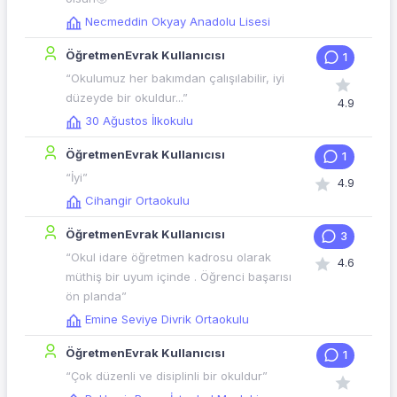
Necmeddin Okyay Anadolu Lisesi
ÖğretmenEvrak Kullanıcısı
1
“Okulumuz her bakımdan çalışılabilir, iyi
düzeyde bir okuldur...”
4.9
30 Ağustos İlkokulu
ÖğretmenEvrak Kullanıcısı
1
“İyi”
4.9
Cihangir Ortaokulu
ÖğretmenEvrak Kullanıcısı
3
“Okul idare öğretmen kadrosu olarak
4.6
müthiş bir uyum içinde . Öğrenci başarısı
ön planda”
Emine Seviye Divrik Ortaokulu
ÖğretmenEvrak Kullanıcısı
1
“Çok düzenli ve disiplinli bir okuldur”