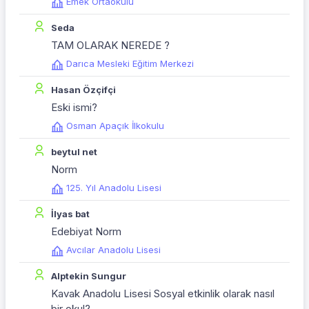
Emek Ortaokulu
Seda
TAM OLARAK NEREDE ?
Darıca Mesleki Eğitim Merkezi
Hasan Özçifçi
Eski ismi?
Osman Apaçık İlkokulu
beytul net
Norm
125. Yıl Anadolu Lisesi
İlyas bat
Edebiyat Norm
Avcılar Anadolu Lisesi
Alptekin Sungur
Kavak Anadolu Lisesi Sosyal etkinlik olarak nasıl
bir okul?