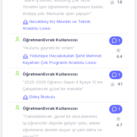
“İdare iş bilmez. Mobbing çok fazla.
1.6
Yönetim işini öğretmenin yapmasını bekler.
Anlayış yok. Memurlar işleri yapıyor”
Necatibey Kız Mesleki ve Teknik
Anadolu Lisesi
ÖğretmenEvrak Kullanıcısı
1
“Huzurlu gayretli bir ortam”
Yıldıztepe Hacıabdullah Şehit Mehmet
4.4
Kayahan Çok Programlı Anadolu Lisesi
ÖğretmenEvrak Kullanıcısı
1
“2025-2026 Öğrenci Sayısı 4 İlçeye 12 km
4.1
Çalışabilecek güzel bir mahalle”
Eldeş İlkokulu
ÖğretmenEvrak Kullanıcısı
1
“Calisilabilecek ,güzel bir okul.idaremiz
iyi,öğrenciler obpnile geliyor iyiler, aileler
4.7
öğretmene destek oluyor iyi yani daha ne
olsun🙂”