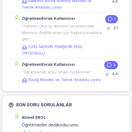
Balıkesir Borsa İstanbul Mesleki ve
4.0
Teknik Anadolu Lisesi
ÖğretmenEvrak Kullanıcısı
1
“Yakınım Okul içi deneme sınavlarından
2.1
Memnun değildi,sınav için başka kurumlara
gitti”
ÖZEL MERSİN YENİŞEHİR EKOL
ORTAOKULU
ÖğretmenEvrak Kullanıcısı
3
“Öğretmenler arası ortam mükemmel.”
4.4
Elazığ Mesleki ve Teknik Anadolu Lisesi
SON SORU SORULANLAR
Ahmet EROL
Öğretmenler dedikoducumu