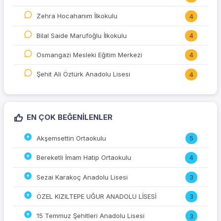
Zehra Hocahanım İlkokulu
4
Bilal Saide Marufoğlu İlkokulu
4
Osmangazi Mesleki Eğitim Merkezi
4
Şehit Ali Öztürk Anadolu Lisesi
4
EN ÇOK BEĞENILENLER
Akşemsettin Ortaokulu
5
Bereketli İmam Hatip Ortaokulu
4
Sezai Karakoç Anadolu Lisesi
3
ÖZEL KIZILTEPE UĞUR ANADOLU LİSESİ
3
15 Temmuz Şehitleri Anadolu Lisesi
3