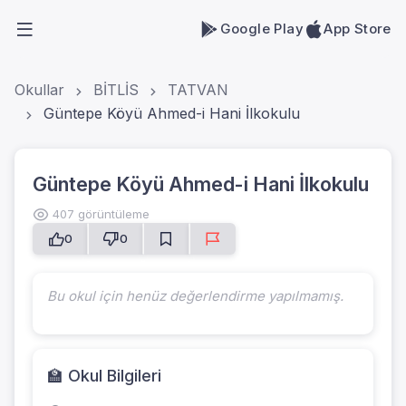
Google Play
App Store
Okullar
BİTLİS
TATVAN
Güntepe Köyü Ahmed-i Hani İlkokulu
Güntepe Köyü Ahmed-i Hani İlkokulu
407 görüntüleme
0
0
Bu okul için henüz değerlendirme yapılmamış.
🏫 Okul Bilgileri