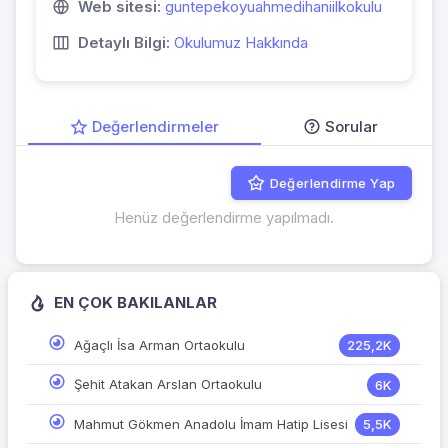
Web sitesi:
guntepekoyuahmedihaniilkokulu
Detaylı Bilgi:
Okulumuz Hakkında
Değerlendirmeler
Sorular
Değerlendirme Yap
Henüz değerlendirme yapılmadı.
EN ÇOK BAKILANLAR
Ağaçlı İsa Arman Ortaokulu
225,2K
Şehit Atakan Arslan Ortaokulu
6K
Mahmut Gökmen Anadolu İmam Hatip Lisesi
5,5K