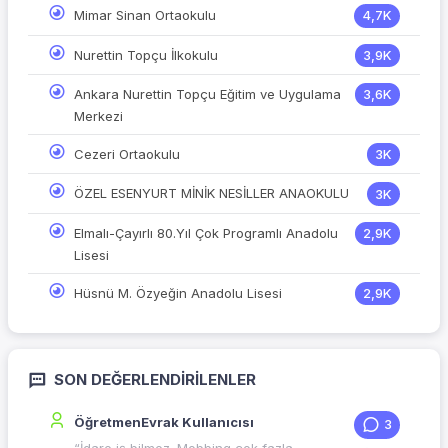
Mimar Sinan Ortaokulu
4,7K
Nurettin Topçu İlkokulu
3,9K
Ankara Nurettin Topçu Eğitim ve Uygulama
3,6K
Merkezi
Cezeri Ortaokulu
3K
ÖZEL ESENYURT MİNİK NESİLLER ANAOKULU
3K
Elmalı-Çayırlı 80.Yıl Çok Programlı Anadolu
2,9K
Lisesi
Hüsnü M. Özyeğin Anadolu Lisesi
2,9K
SON DEĞERLENDIRILENLER
ÖğretmenEvrak Kullanıcısı
3