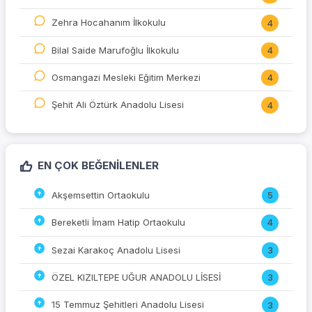
Zehra Hocahanım İlkokulu
4
Bilal Saide Marufoğlu İlkokulu
4
Osmangazi Mesleki Eğitim Merkezi
4
Şehit Ali Öztürk Anadolu Lisesi
4
EN ÇOK BEĞENILENLER
Akşemsettin Ortaokulu
5
Bereketli İmam Hatip Ortaokulu
4
Sezai Karakoç Anadolu Lisesi
3
ÖZEL KIZILTEPE UĞUR ANADOLU LİSESİ
3
15 Temmuz Şehitleri Anadolu Lisesi
3