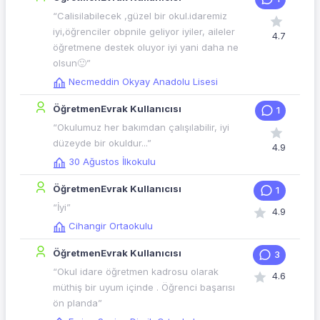
“Calisilabilecek ,güzel bir okul.idaremiz
iyi,öğrenciler obpnile geliyor iyiler, aileler
4.7
öğretmene destek oluyor iyi yani daha ne
olsun🙂”
Necmeddin Okyay Anadolu Lisesi
ÖğretmenEvrak Kullanıcısı
1
“Okulumuz her bakımdan çalışılabilir, iyi
düzeyde bir okuldur...”
4.9
30 Ağustos İlkokulu
ÖğretmenEvrak Kullanıcısı
1
“İyi”
4.9
Cihangir Ortaokulu
ÖğretmenEvrak Kullanıcısı
3
“Okul idare öğretmen kadrosu olarak
4.6
müthiş bir uyum içinde . Öğrenci başarısı
ön planda”