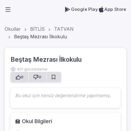
Google Play
App Store
Okullar
BİTLİS
TATVAN
Beştaş Mezrası İlkokulu
Beştaş Mezrası İlkokulu
401 görüntüleme
0
0
Bu okul için henüz değerlendirme yapılmamış.
🏫 Okul Bilgileri