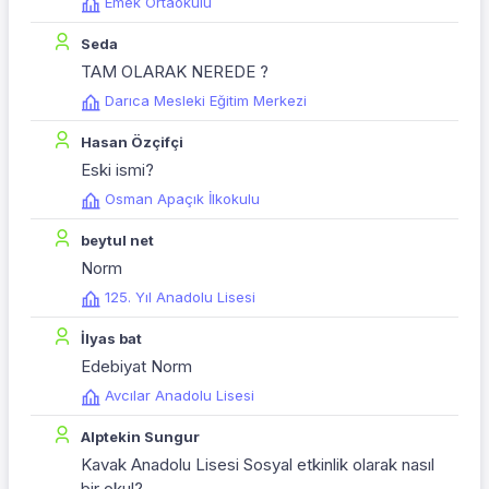
Emek Ortaokulu
Seda
TAM OLARAK NEREDE ?
Darıca Mesleki Eğitim Merkezi
Hasan Özçifçi
Eski ismi?
Osman Apaçık İlkokulu
beytul net
Norm
125. Yıl Anadolu Lisesi
İlyas bat
Edebiyat Norm
Avcılar Anadolu Lisesi
Alptekin Sungur
Kavak Anadolu Lisesi Sosyal etkinlik olarak nasıl
bir okul?