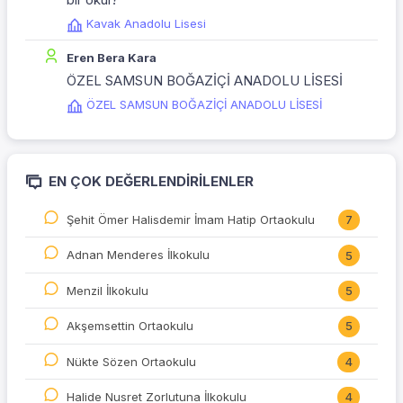
Kavak Anadolu Lisesi
Eren Bera Kara
ÖZEL SAMSUN BOĞAZİÇİ ANADOLU LİSESİ
ÖZEL SAMSUN BOĞAZİÇİ ANADOLU LİSESİ
EN ÇOK DEĞERLENDIRILENLER
Şehit Ömer Halisdemir İmam Hatip Ortaokulu
7
Adnan Menderes İlkokulu
5
Menzil İlkokulu
5
Akşemsettin Ortaokulu
5
Nükte Sözen Ortaokulu
4
Halide Nusret Zorlutuna İlkokulu
4