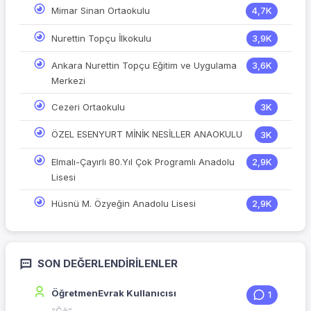
Mimar Sinan Ortaokulu
4,7K
Nurettin Topçu İlkokulu
3,9K
Ankara Nurettin Topçu Eğitim ve Uygulama
3,6K
Merkezi
Cezeri Ortaokulu
3K
ÖZEL ESENYURT MİNİK NESİLLER ANAOKULU
3K
Elmalı-Çayırlı 80.Yıl Çok Programlı Anadolu
2,9K
Lisesi
Hüsnü M. Özyeğin Anadolu Lisesi
2,9K
SON DEĞERLENDIRILENLER
ÖğretmenEvrak Kullanıcısı
1