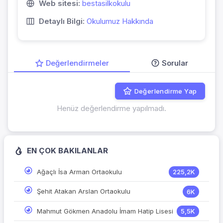
Web sitesi:
bestasilkokulu
Detaylı Bilgi:
Okulumuz Hakkında
Değerlendirmeler
Sorular
Değerlendirme Yap
Henüz değerlendirme yapılmadı.
EN ÇOK BAKILANLAR
Ağaçlı İsa Arman Ortaokulu
225,2K
Şehit Atakan Arslan Ortaokulu
6K
Mahmut Gökmen Anadolu İmam Hatip Lisesi
5,5K