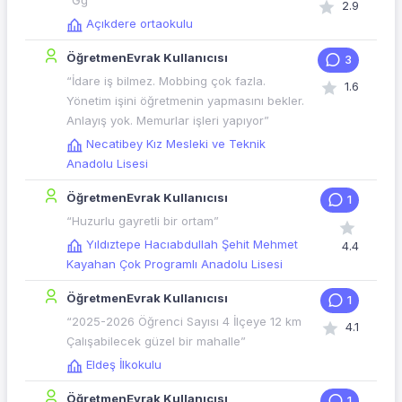
“Ğğ”
2.9
Açıkdere ortaokulu
ÖğretmenEvrak Kullanıcısı
3
“İdare iş bilmez. Mobbing çok fazla.
1.6
Yönetim işini öğretmenin yapmasını bekler.
Anlayış yok. Memurlar işleri yapıyor”
Necatibey Kız Mesleki ve Teknik
Anadolu Lisesi
ÖğretmenEvrak Kullanıcısı
1
“Huzurlu gayretli bir ortam”
Yıldıztepe Hacıabdullah Şehit Mehmet
4.4
Kayahan Çok Programlı Anadolu Lisesi
ÖğretmenEvrak Kullanıcısı
1
“2025-2026 Öğrenci Sayısı 4 İlçeye 12 km
4.1
Çalışabilecek güzel bir mahalle”
Eldeş İlkokulu
ÖğretmenEvrak Kullanıcısı
1