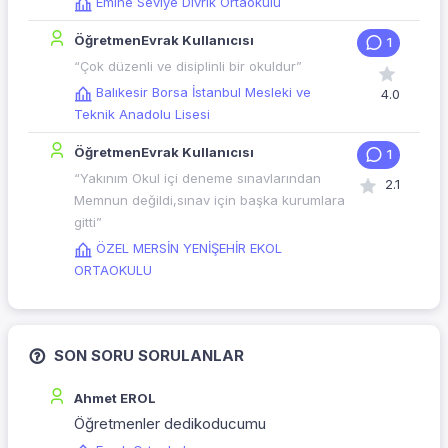
Emine Seviye Divrik Ortaokulu
ÖğretmenEvrak Kullanıcısı
1
“Çok düzenli ve disiplinli bir okuldur”
Balıkesir Borsa İstanbul Mesleki ve
4.0
Teknik Anadolu Lisesi
ÖğretmenEvrak Kullanıcısı
1
“Yakınım Okul içi deneme sınavlarından
2.1
Memnun değildi,sınav için başka kurumlara
gitti”
ÖZEL MERSİN YENİŞEHİR EKOL
ORTAOKULU
SON SORU SORULANLAR
Ahmet EROL
Öğretmenler dedikoducumu