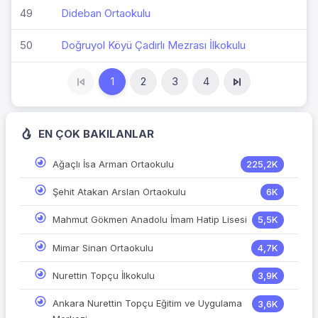
49
Dideban Ortaokulu
50
Doğruyol Köyü Çadırlı Mezrası İlkokulu
1
2
3
4
EN ÇOK BAKILANLAR
Ağaçlı İsa Arman Ortaokulu
225,2K
Şehit Atakan Arslan Ortaokulu
6K
Mahmut Gökmen Anadolu İmam Hatip Lisesi
5,5K
Mimar Sinan Ortaokulu
4,7K
Nurettin Topçu İlkokulu
3,9K
Ankara Nurettin Topçu Eğitim ve Uygulama
3,6K