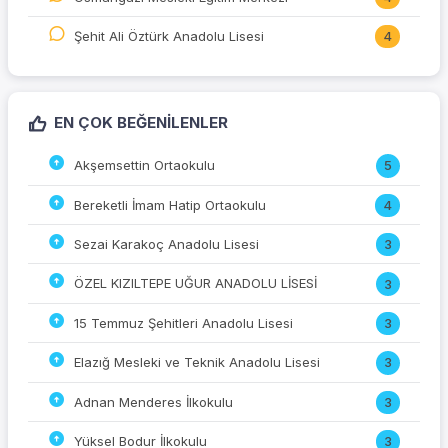
Şehit Ali Öztürk Anadolu Lisesi
4
EN ÇOK BEĞENILENLER
Akşemsettin Ortaokulu
5
Bereketli İmam Hatip Ortaokulu
4
Sezai Karakoç Anadolu Lisesi
3
ÖZEL KIZILTEPE UĞUR ANADOLU LİSESİ
3
15 Temmuz Şehitleri Anadolu Lisesi
3
Elazığ Mesleki ve Teknik Anadolu Lisesi
3
Adnan Menderes İlkokulu
3
Yüksel Bodur İlkokulu
3