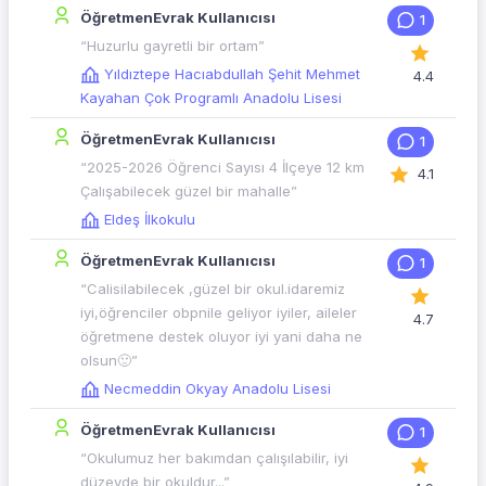
ÖğretmenEvrak Kullanıcısı
1
“Huzurlu gayretli bir ortam”
Yıldıztepe Hacıabdullah Şehit Mehmet
4.4
Kayahan Çok Programlı Anadolu Lisesi
ÖğretmenEvrak Kullanıcısı
1
“2025-2026 Öğrenci Sayısı 4 İlçeye 12 km
4.1
Çalışabilecek güzel bir mahalle”
Eldeş İlkokulu
ÖğretmenEvrak Kullanıcısı
1
“Calisilabilecek ,güzel bir okul.idaremiz
iyi,öğrenciler obpnile geliyor iyiler, aileler
4.7
öğretmene destek oluyor iyi yani daha ne
olsun🙂”
Necmeddin Okyay Anadolu Lisesi
ÖğretmenEvrak Kullanıcısı
1
“Okulumuz her bakımdan çalışılabilir, iyi
düzeyde bir okuldur...”