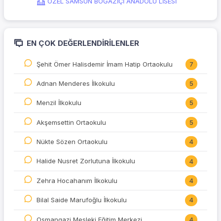
ÖZEL SAMSUN BOĞAZİÇİ ANADOLU LİSESİ
EN ÇOK DEĞERLENDIRILENLER
Şehit Ömer Halisdemir İmam Hatip Ortaokulu
7
Adnan Menderes İlkokulu
5
Menzil İlkokulu
5
Akşemsettin Ortaokulu
5
Nükte Sözen Ortaokulu
4
Halide Nusret Zorlutuna İlkokulu
4
Zehra Hocahanım İlkokulu
4
Bilal Saide Marufoğlu İlkokulu
4
Osmangazi Mesleki Eğitim Merkezi
4