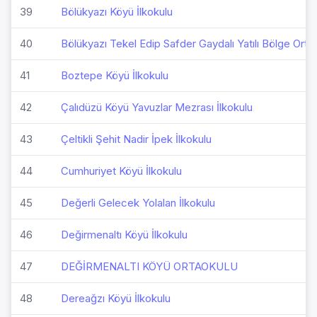
39
Bölükyazı Köyü İlkokulu
40
Bölükyazı Tekel Edip Safder Gaydalı Yatılı Bölge Orta
41
Boztepe Köyü İlkokulu
42
Çalıdüzü Köyü Yavuzlar Mezrası İlkokulu
43
Çeltikli Şehit Nadir İpek İlkokulu
44
Cumhuriyet Köyü İlkokulu
45
Değerli Gelecek Yolalan İlkokulu
46
Değirmenaltı Köyü İlkokulu
47
DEĞİRMENALTI KÖYÜ ORTAOKULU
48
Dereağzı Köyü İlkokulu