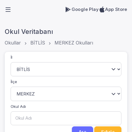
Google Play
App Store
Okul Veritabanı
Okullar
BİTLİS
MERKEZ Okulları
İl
İlçe
Okul Adı
Ara
Sıfırla