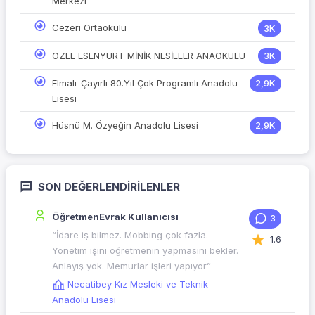
Merkezi
Cezeri Ortaokulu
3K
ÖZEL ESENYURT MİNİK NESİLLER ANAOKULU
3K
Elmalı-Çayırlı 80.Yıl Çok Programlı Anadolu
2,9K
Lisesi
Hüsnü M. Özyeğin Anadolu Lisesi
2,9K
SON DEĞERLENDIRILENLER
ÖğretmenEvrak Kullanıcısı
3
“İdare iş bilmez. Mobbing çok fazla.
1.6
Yönetim işini öğretmenin yapmasını bekler.
Anlayış yok. Memurlar işleri yapıyor”
Necatibey Kız Mesleki ve Teknik
Anadolu Lisesi