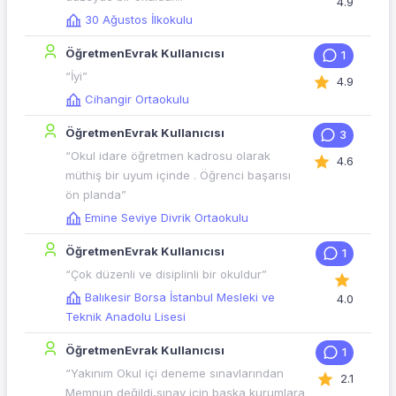
4.9
30 Ağustos İlkokulu
ÖğretmenEvrak Kullanıcısı
1
“İyi”
4.9
Cihangir Ortaokulu
ÖğretmenEvrak Kullanıcısı
3
“Okul idare öğretmen kadrosu olarak
4.6
müthiş bir uyum içinde . Öğrenci başarısı
ön planda”
Emine Seviye Divrik Ortaokulu
ÖğretmenEvrak Kullanıcısı
1
“Çok düzenli ve disiplinli bir okuldur”
Balıkesir Borsa İstanbul Mesleki ve
4.0
Teknik Anadolu Lisesi
ÖğretmenEvrak Kullanıcısı
1
“Yakınım Okul içi deneme sınavlarından
2.1
Memnun değildi,sınav için başka kurumlara