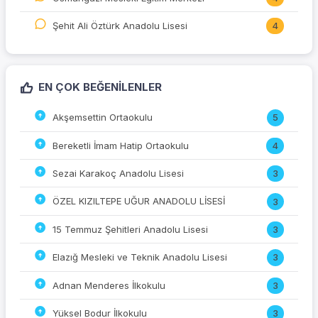
Şehit Ali Öztürk Anadolu Lisesi
4
EN ÇOK BEĞENILENLER
Akşemsettin Ortaokulu
5
Bereketli İmam Hatip Ortaokulu
4
Sezai Karakoç Anadolu Lisesi
3
ÖZEL KIZILTEPE UĞUR ANADOLU LİSESİ
3
15 Temmuz Şehitleri Anadolu Lisesi
3
Elazığ Mesleki ve Teknik Anadolu Lisesi
3
Adnan Menderes İlkokulu
3
Yüksel Bodur İlkokulu
3