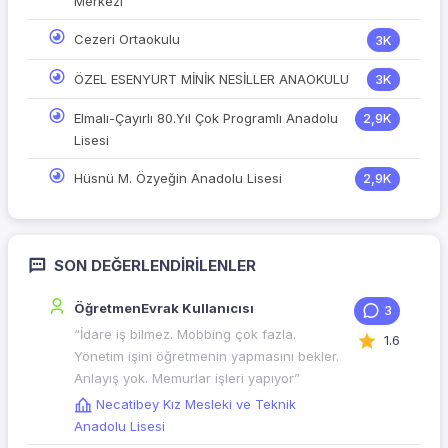
Merkezi
Cezeri Ortaokulu
3K
ÖZEL ESENYURT MİNİK NESİLLER ANAOKULU
3K
Elmalı-Çayırlı 80.Yıl Çok Programlı Anadolu
2,9K
Lisesi
Hüsnü M. Özyeğin Anadolu Lisesi
2,9K
SON DEĞERLENDIRILENLER
ÖğretmenEvrak Kullanıcısı
3
“İdare iş bilmez. Mobbing çok fazla.
1.6
Yönetim işini öğretmenin yapmasını bekler.
Anlayış yok. Memurlar işleri yapıyor”
Necatibey Kız Mesleki ve Teknik
Anadolu Lisesi