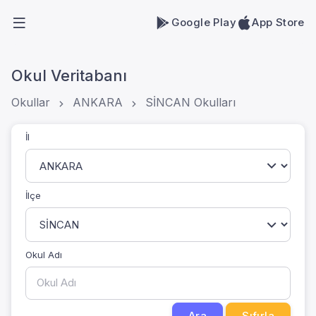
Google Play
App Store
Okul Veritabanı
Okullar
ANKARA
SİNCAN Okulları
İl
İlçe
Okul Adı
Ara
Sıfırla