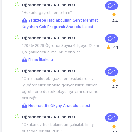
ÖğretmenEvrak Kullanıcısı
1
“Huzurlu gayretli bir ortam”
Yıldıztepe Hacıabdullah Şehit Mehmet
4.4
Kayahan Çok Programlı Anadolu Lisesi
ÖğretmenEvrak Kullanıcısı
1
“2025-2026 Öğrenci Sayısı 4 İlçeye 12 km
4.1
Çalışabilecek güzel bir mahalle”
Eldeş İlkokulu
ÖğretmenEvrak Kullanıcısı
1
“Calisilabilecek ,güzel bir okul.idaremiz
iyi,öğrenciler obpnile geliyor iyiler, aileler
4.7
öğretmene destek oluyor iyi yani daha ne
olsun🙂”
Necmeddin Okyay Anadolu Lisesi
ÖğretmenEvrak Kullanıcısı
1
“Okulumuz her bakımdan çalışılabilir, iyi
düzeyde bir okuldur...”