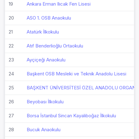
19
Ankara Erman Ilıcak Fen Lisesi
20
ASO 1. OSB Anaokulu
21
Atatürk İlkokulu
22
Atıf Benderlioğlu Ortaokulu
23
Ayçiçeği Anaokulu
24
Başkent OSB Mesleki ve Teknik Anadolu Lisesi
25
BAŞKENT ÜNİVERSİTESİ ÖZEL ANADOLU ORGANİ
26
Beyobası İlkokulu
27
Borsa İstanbul Sincan Kayalıboğaz İlkokulu
28
Bucuk Anaokulu