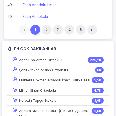
49
Fatih Anadolu Lisesi
50
Fatih Anaokulu
1
2
3
4
5
EN ÇOK BAKILANLAR
Ağaçlı İsa Arman Ortaokulu
225,2K
Şehit Atakan Arslan Ortaokulu
6K
Mahmut Gökmen Anadolu İmam Hatip Lisesi
5,5K
Mimar Sinan Ortaokulu
4,7K
Nurettin Topçu İlkokulu
3,9K
Ankara Nurettin Topçu Eğitim ve Uygulama
3,6K