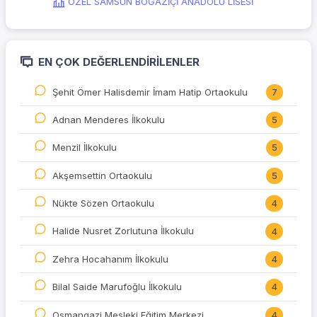
ÖZEL SAMSUN BOĞAZİÇİ ANADOLU LİSESİ
EN ÇOK DEĞERLENDIRILENLER
Şehit Ömer Halisdemir İmam Hatip Ortaokulu
7
Adnan Menderes İlkokulu
5
Menzil İlkokulu
5
Akşemsettin Ortaokulu
5
Nükte Sözen Ortaokulu
4
Halide Nusret Zorlutuna İlkokulu
4
Zehra Hocahanım İlkokulu
4
Bilal Saide Marufoğlu İlkokulu
4
Osmangazi Mesleki Eğitim Merkezi
4