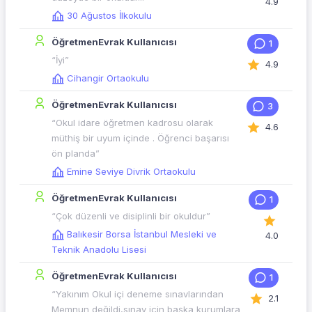
4.9
30 Ağustos İlkokulu
ÖğretmenEvrak Kullanıcısı
1
“İyi”
4.9
Cihangir Ortaokulu
ÖğretmenEvrak Kullanıcısı
3
“Okul idare öğretmen kadrosu olarak
4.6
müthiş bir uyum içinde . Öğrenci başarısı
ön planda”
Emine Seviye Divrik Ortaokulu
ÖğretmenEvrak Kullanıcısı
1
“Çok düzenli ve disiplinli bir okuldur”
Balıkesir Borsa İstanbul Mesleki ve
4.0
Teknik Anadolu Lisesi
ÖğretmenEvrak Kullanıcısı
1
“Yakınım Okul içi deneme sınavlarından
2.1
Memnun değildi,sınav için başka kurumlara