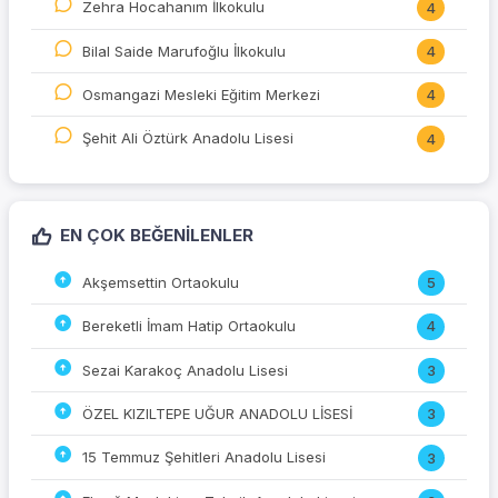
Zehra Hocahanım İlkokulu
4
Bilal Saide Marufoğlu İlkokulu
4
Osmangazi Mesleki Eğitim Merkezi
4
Şehit Ali Öztürk Anadolu Lisesi
4
EN ÇOK BEĞENILENLER
Akşemsettin Ortaokulu
5
Bereketli İmam Hatip Ortaokulu
4
Sezai Karakoç Anadolu Lisesi
3
ÖZEL KIZILTEPE UĞUR ANADOLU LİSESİ
3
15 Temmuz Şehitleri Anadolu Lisesi
3