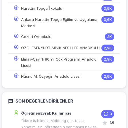
Nurettin Topçu İlkokulu
3,9K
Ankara Nurettin Topçu Eğitim ve Uygulama
3,6K
Merkezi
Cezeri Ortaokulu
3K
ÖZEL ESENYURT MİNİK NESİLLER ANAOKULU
2,9K
Elmalı-Çayırlı 80.Yıl Çok Programlı Anadolu
2,9K
Lisesi
Hüsnü M. Özyeğin Anadolu Lisesi
2,9K
SON DEĞERLENDIRILENLER
ÖğretmenEvrak Kullanıcısı
3
“İdare iş bilmez. Mobbing çok fazla.
1.6
Yönetim işini öğretmenin yapmasını bekler.