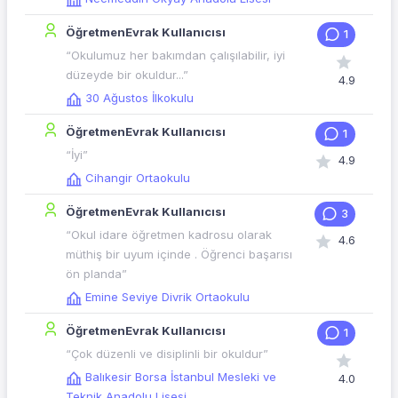
ÖğretmenEvrak Kullanıcısı
1
“Okulumuz her bakımdan çalışılabilir, iyi
düzeyde bir okuldur...”
4.9
30 Ağustos İlkokulu
ÖğretmenEvrak Kullanıcısı
1
“İyi”
4.9
Cihangir Ortaokulu
ÖğretmenEvrak Kullanıcısı
3
“Okul idare öğretmen kadrosu olarak
4.6
müthiş bir uyum içinde . Öğrenci başarısı
ön planda”
Emine Seviye Divrik Ortaokulu
ÖğretmenEvrak Kullanıcısı
1
“Çok düzenli ve disiplinli bir okuldur”
Balıkesir Borsa İstanbul Mesleki ve
4.0
Teknik Anadolu Lisesi