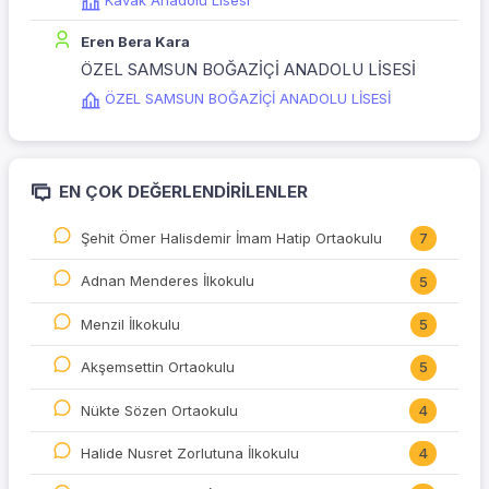
Kavak Anadolu Lisesi
Eren Bera Kara
ÖZEL SAMSUN BOĞAZİÇİ ANADOLU LİSESİ
ÖZEL SAMSUN BOĞAZİÇİ ANADOLU LİSESİ
EN ÇOK DEĞERLENDIRILENLER
Şehit Ömer Halisdemir İmam Hatip Ortaokulu
7
Adnan Menderes İlkokulu
5
Menzil İlkokulu
5
Akşemsettin Ortaokulu
5
Nükte Sözen Ortaokulu
4
Halide Nusret Zorlutuna İlkokulu
4