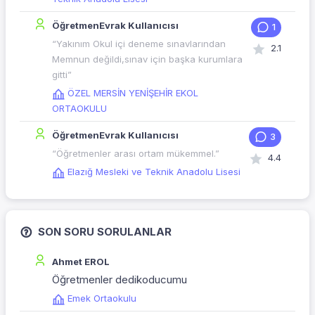
ÖğretmenEvrak Kullanıcısı
1
“Yakınım Okul içi deneme sınavlarından
2.1
Memnun değildi,sınav için başka kurumlara
gitti”
ÖZEL MERSİN YENİŞEHİR EKOL
ORTAOKULU
ÖğretmenEvrak Kullanıcısı
3
“Öğretmenler arası ortam mükemmel.”
4.4
Elazığ Mesleki ve Teknik Anadolu Lisesi
SON SORU SORULANLAR
Ahmet EROL
Öğretmenler dedikoducumu
Emek Ortaokulu