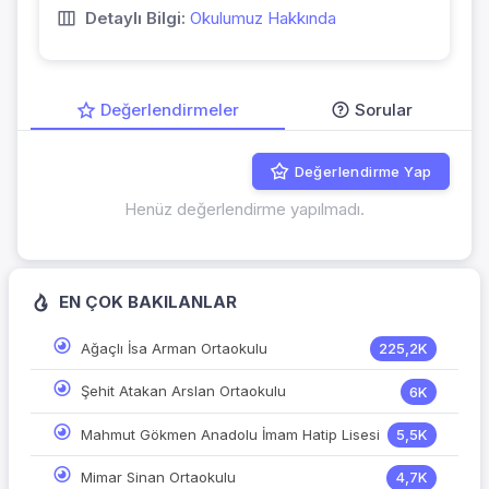
Detaylı Bilgi:
Okulumuz Hakkında
Değerlendirmeler
Sorular
Değerlendirme Yap
Henüz değerlendirme yapılmadı.
EN ÇOK BAKILANLAR
Ağaçlı İsa Arman Ortaokulu
225,2K
Şehit Atakan Arslan Ortaokulu
6K
Mahmut Gökmen Anadolu İmam Hatip Lisesi
5,5K
Mimar Sinan Ortaokulu
4,7K