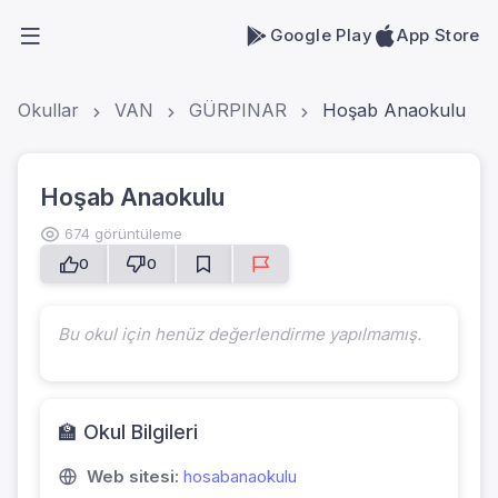
Google Play
App Store
Okullar
VAN
GÜRPINAR
Hoşab Anaokulu
Hoşab Anaokulu
674 görüntüleme
0
0
Bu okul için henüz değerlendirme yapılmamış.
🏫 Okul Bilgileri
Web sitesi:
hosabanaokulu