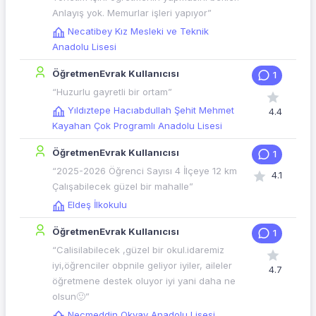
Anlayış yok. Memurlar işleri yapıyor”
Necatibey Kız Mesleki ve Teknik
Anadolu Lisesi
ÖğretmenEvrak Kullanıcısı
1
“Huzurlu gayretli bir ortam”
Yıldıztepe Hacıabdullah Şehit Mehmet
4.4
Kayahan Çok Programlı Anadolu Lisesi
ÖğretmenEvrak Kullanıcısı
1
“2025-2026 Öğrenci Sayısı 4 İlçeye 12 km
4.1
Çalışabilecek güzel bir mahalle”
Eldeş İlkokulu
ÖğretmenEvrak Kullanıcısı
1
“Calisilabilecek ,güzel bir okul.idaremiz
iyi,öğrenciler obpnile geliyor iyiler, aileler
4.7
öğretmene destek oluyor iyi yani daha ne
olsun🙂”
Necmeddin Okyay Anadolu Lisesi