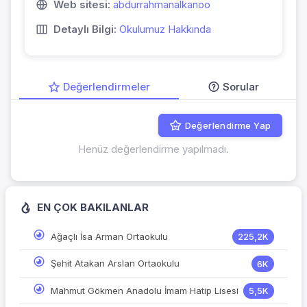
Web sitesi:
abdurrahmanalkanoo
Detaylı Bilgi:
Okulumuz Hakkında
Değerlendirmeler
Sorular
Değerlendirme Yap
Henüz değerlendirme yapılmadı.
EN ÇOK BAKILANLAR
Ağaçlı İsa Arman Ortaokulu
225,2K
Şehit Atakan Arslan Ortaokulu
6K
Mahmut Gökmen Anadolu İmam Hatip Lisesi
5,5K