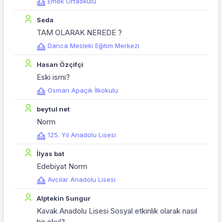
Emek Ortaokulu
Seda
TAM OLARAK NEREDE ?
Darıca Mesleki Eğitim Merkezi
Hasan Özçifçi
Eski ismi?
Osman Apaçık İlkokulu
beytul net
Norm
125. Yıl Anadolu Lisesi
İlyas bat
Edebiyat Norm
Avcılar Anadolu Lisesi
Alptekin Sungur
Kavak Anadolu Lisesi Sosyal etkinlik olarak nasıl
bir okul?