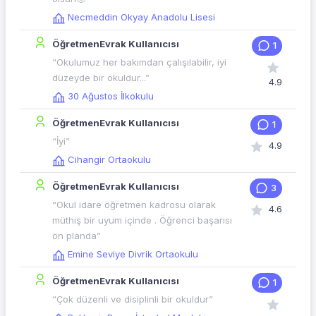
Necmeddin Okyay Anadolu Lisesi
ÖğretmenEvrak Kullanıcısı
1
“Okulumuz her bakımdan çalışılabilir, iyi
düzeyde bir okuldur...”
4.9
30 Ağustos İlkokulu
ÖğretmenEvrak Kullanıcısı
1
“İyi”
4.9
Cihangir Ortaokulu
ÖğretmenEvrak Kullanıcısı
3
“Okul idare öğretmen kadrosu olarak
4.6
müthiş bir uyum içinde . Öğrenci başarısı
ön planda”
Emine Seviye Divrik Ortaokulu
ÖğretmenEvrak Kullanıcısı
1
“Çok düzenli ve disiplinli bir okuldur”