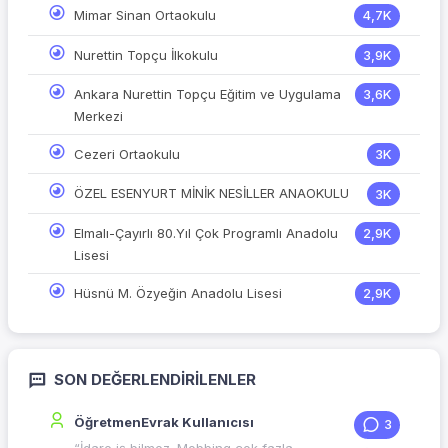
Mimar Sinan Ortaokulu
4,7K
Nurettin Topçu İlkokulu
3,9K
Ankara Nurettin Topçu Eğitim ve Uygulama
3,6K
Merkezi
Cezeri Ortaokulu
3K
ÖZEL ESENYURT MİNİK NESİLLER ANAOKULU
3K
Elmalı-Çayırlı 80.Yıl Çok Programlı Anadolu
2,9K
Lisesi
Hüsnü M. Özyeğin Anadolu Lisesi
2,9K
SON DEĞERLENDIRILENLER
ÖğretmenEvrak Kullanıcısı
3