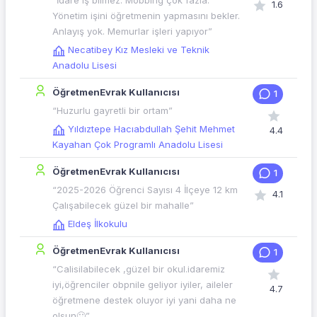
“İdare iş bilmez. Mobbing çok fazla.
1.6
Yönetim işini öğretmenin yapmasını bekler.
Anlayış yok. Memurlar işleri yapıyor”
Necatibey Kız Mesleki ve Teknik
Anadolu Lisesi
ÖğretmenEvrak Kullanıcısı
1
“Huzurlu gayretli bir ortam”
Yıldıztepe Hacıabdullah Şehit Mehmet
4.4
Kayahan Çok Programlı Anadolu Lisesi
ÖğretmenEvrak Kullanıcısı
1
“2025-2026 Öğrenci Sayısı 4 İlçeye 12 km
4.1
Çalışabilecek güzel bir mahalle”
Eldeş İlkokulu
ÖğretmenEvrak Kullanıcısı
1
“Calisilabilecek ,güzel bir okul.idaremiz
iyi,öğrenciler obpnile geliyor iyiler, aileler
4.7
öğretmene destek oluyor iyi yani daha ne
olsun🙂”