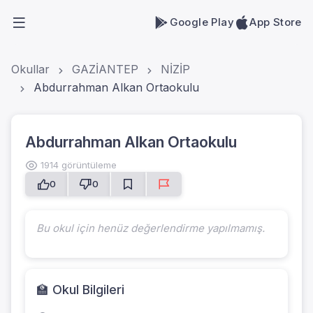
Google Play
App Store
Okullar
GAZİANTEP
NİZİP
Abdurrahman Alkan Ortaokulu
Abdurrahman Alkan Ortaokulu
1914 görüntüleme
0
0
Bu okul için henüz değerlendirme yapılmamış.
🏫 Okul Bilgileri