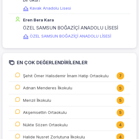
Kavak Anadolu Lisesi
Eren Bera Kara
ÖZEL SAMSUN BOĞAZİÇİ ANADOLU LİSESİ
ÖZEL SAMSUN BOĞAZİÇİ ANADOLU LİSESİ
EN ÇOK DEĞERLENDIRILENLER
Şehit Ömer Halisdemir İmam Hatip Ortaokulu
7
Adnan Menderes İlkokulu
5
Menzil İlkokulu
5
Akşemsettin Ortaokulu
5
Nükte Sözen Ortaokulu
4
Halide Nusret Zorlutuna İlkokulu
4