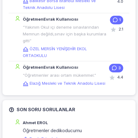
Balıkesir Borsa İstanbul Mesleki ve
4.0
Teknik Anadolu Lisesi
ÖğretmenEvrak Kullanıcısı
1
“Yakınım Okul içi deneme sınavlarından
2.1
Memnun değildi,sınav için başka kurumlara
gitti”
ÖZEL MERSİN YENİŞEHİR EKOL
ORTAOKULU
ÖğretmenEvrak Kullanıcısı
3
“Öğretmenler arası ortam mükemmel.”
4.4
Elazığ Mesleki ve Teknik Anadolu Lisesi
SON SORU SORULANLAR
Ahmet EROL
Öğretmenler dedikoducumu