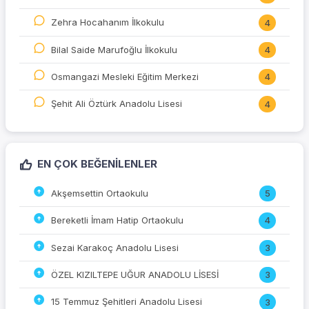
Zehra Hocahanım İlkokulu
4
Bilal Saide Marufoğlu İlkokulu
4
Osmangazi Mesleki Eğitim Merkezi
4
Şehit Ali Öztürk Anadolu Lisesi
4
EN ÇOK BEĞENILENLER
Akşemsettin Ortaokulu
5
Bereketli İmam Hatip Ortaokulu
4
Sezai Karakoç Anadolu Lisesi
3
ÖZEL KIZILTEPE UĞUR ANADOLU LİSESİ
3
15 Temmuz Şehitleri Anadolu Lisesi
3