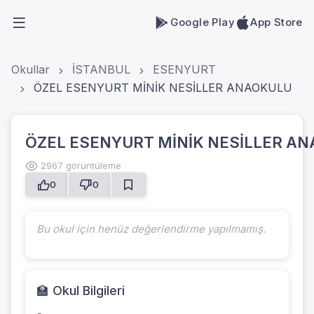
Google Play
App Store
Okullar
İSTANBUL
ESENYURT
ÖZEL ESENYURT MİNİK NESİLLER ANAOKULU
ÖZEL ESENYURT MİNİK NESİLLER A
2967 görüntüleme
0
0
Bu okul için henüz değerlendirme yapılmamış.
🏫 Okul Bilgileri