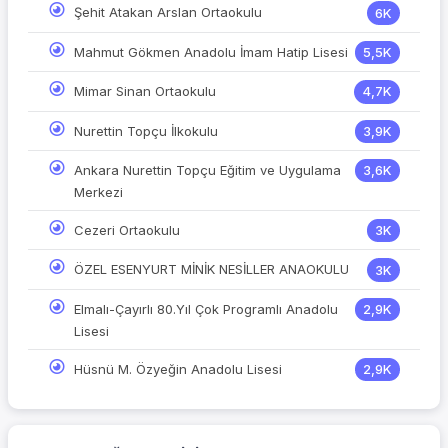
Şehit Atakan Arslan Ortaokulu
6K
Mahmut Gökmen Anadolu İmam Hatip Lisesi
5,5K
Mimar Sinan Ortaokulu
4,7K
Nurettin Topçu İlkokulu
3,9K
Ankara Nurettin Topçu Eğitim ve Uygulama
3,6K
Merkezi
Cezeri Ortaokulu
3K
ÖZEL ESENYURT MİNİK NESİLLER ANAOKULU
3K
Elmalı-Çayırlı 80.Yıl Çok Programlı Anadolu
2,9K
Lisesi
Hüsnü M. Özyeğin Anadolu Lisesi
2,9K