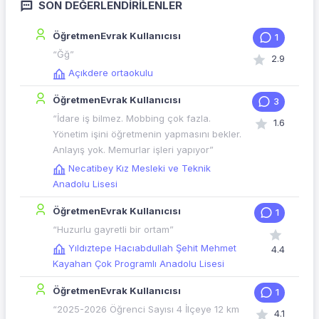
SON DEĞERLENDIRILENLER
ÖğretmenEvrak Kullanıcısı
1
“Ğğ”
2.9
Açıkdere ortaokulu
ÖğretmenEvrak Kullanıcısı
3
“İdare iş bilmez. Mobbing çok fazla.
1.6
Yönetim işini öğretmenin yapmasını bekler.
Anlayış yok. Memurlar işleri yapıyor”
Necatibey Kız Mesleki ve Teknik
Anadolu Lisesi
ÖğretmenEvrak Kullanıcısı
1
“Huzurlu gayretli bir ortam”
Yıldıztepe Hacıabdullah Şehit Mehmet
4.4
Kayahan Çok Programlı Anadolu Lisesi
ÖğretmenEvrak Kullanıcısı
1
“2025-2026 Öğrenci Sayısı 4 İlçeye 12 km
4.1