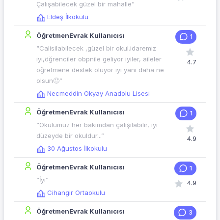
Çalışabilecek güzel bir mahalle”
Eldeş İlkokulu
ÖğretmenEvrak Kullanıcısı
1
“Calisilabilecek ,güzel bir okul.idaremiz
iyi,öğrenciler obpnile geliyor iyiler, aileler
4.7
öğretmene destek oluyor iyi yani daha ne
olsun🙂”
Necmeddin Okyay Anadolu Lisesi
ÖğretmenEvrak Kullanıcısı
1
“Okulumuz her bakımdan çalışılabilir, iyi
düzeyde bir okuldur...”
4.9
30 Ağustos İlkokulu
ÖğretmenEvrak Kullanıcısı
1
“İyi”
4.9
Cihangir Ortaokulu
ÖğretmenEvrak Kullanıcısı
3