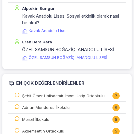
Alptekin Sungur
Kavak Anadolu Lisesi Sosyal etkinlik olarak nasıl
bir okul?
Kavak Anadolu Lisesi
Eren Bera Kara
ÖZEL SAMSUN BOĞAZİÇİ ANADOLU LİSESİ
ÖZEL SAMSUN BOĞAZİÇİ ANADOLU LİSESİ
EN ÇOK DEĞERLENDIRILENLER
Şehit Ömer Halisdemir İmam Hatip Ortaokulu
7
Adnan Menderes İlkokulu
5
Menzil İlkokulu
5
Akşemsettin Ortaokulu
5