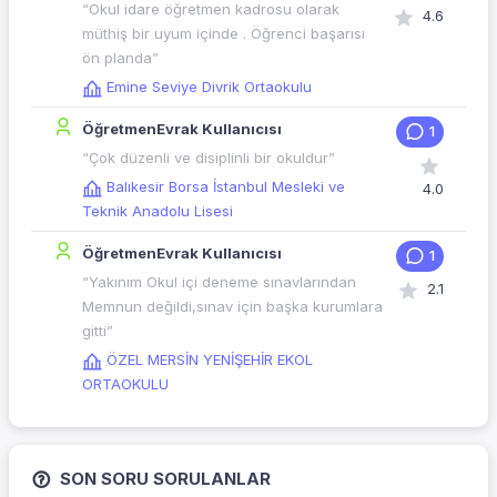
“Okul idare öğretmen kadrosu olarak
4.6
müthiş bir uyum içinde . Öğrenci başarısı
ön planda”
Emine Seviye Divrik Ortaokulu
ÖğretmenEvrak Kullanıcısı
1
“Çok düzenli ve disiplinli bir okuldur”
Balıkesir Borsa İstanbul Mesleki ve
4.0
Teknik Anadolu Lisesi
ÖğretmenEvrak Kullanıcısı
1
“Yakınım Okul içi deneme sınavlarından
2.1
Memnun değildi,sınav için başka kurumlara
gitti”
ÖZEL MERSİN YENİŞEHİR EKOL
ORTAOKULU
SON SORU SORULANLAR