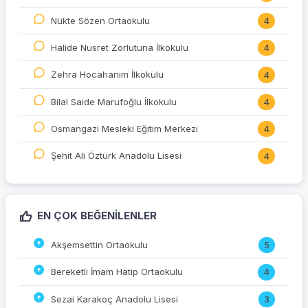
Nükte Sözen Ortaokulu
4
Halide Nusret Zorlutuna İlkokulu
4
Zehra Hocahanım İlkokulu
4
Bilal Saide Marufoğlu İlkokulu
4
Osmangazi Mesleki Eğitim Merkezi
4
Şehit Ali Öztürk Anadolu Lisesi
4
EN ÇOK BEĞENILENLER
Akşemsettin Ortaokulu
5
Bereketli İmam Hatip Ortaokulu
4
Sezai Karakoç Anadolu Lisesi
3