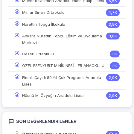
Mahmut Gökmen Anadolu İmam Hatip Lisesi
5,5K
Mimar Sinan Ortaokulu
4,7K
Nurettin Topçu İlkokulu
3,9K
Ankara Nurettin Topçu Eğitim ve Uygulama
3,6K
Merkezi
Cezeri Ortaokulu
3K
ÖZEL ESENYURT MİNİK NESİLLER ANAOKULU
3K
Elmalı-Çayırlı 80.Yıl Çok Programlı Anadolu
2,9K
Lisesi
Hüsnü M. Özyeğin Anadolu Lisesi
2,9K
SON DEĞERLENDIRILENLER