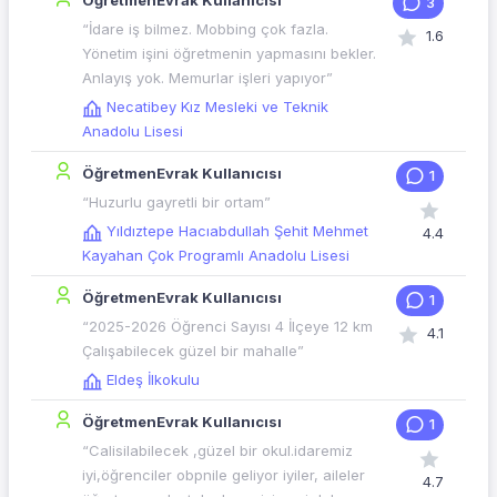
ÖğretmenEvrak Kullanıcısı
3
“İdare iş bilmez. Mobbing çok fazla.
1.6
Yönetim işini öğretmenin yapmasını bekler.
Anlayış yok. Memurlar işleri yapıyor”
Necatibey Kız Mesleki ve Teknik
Anadolu Lisesi
ÖğretmenEvrak Kullanıcısı
1
“Huzurlu gayretli bir ortam”
Yıldıztepe Hacıabdullah Şehit Mehmet
4.4
Kayahan Çok Programlı Anadolu Lisesi
ÖğretmenEvrak Kullanıcısı
1
“2025-2026 Öğrenci Sayısı 4 İlçeye 12 km
4.1
Çalışabilecek güzel bir mahalle”
Eldeş İlkokulu
ÖğretmenEvrak Kullanıcısı
1
“Calisilabilecek ,güzel bir okul.idaremiz
iyi,öğrenciler obpnile geliyor iyiler, aileler
4.7