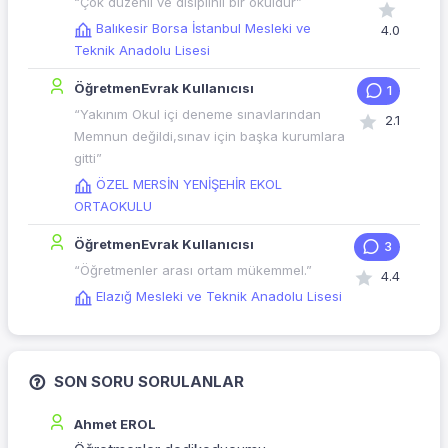
“Çok düzenli ve disiplinli bir okuldur”
Balıkesir Borsa İstanbul Mesleki ve
4.0
Teknik Anadolu Lisesi
ÖğretmenEvrak Kullanıcısı
1
“Yakınım Okul içi deneme sınavlarından
2.1
Memnun değildi,sınav için başka kurumlara
gitti”
ÖZEL MERSİN YENİŞEHİR EKOL
ORTAOKULU
ÖğretmenEvrak Kullanıcısı
3
“Öğretmenler arası ortam mükemmel.”
4.4
Elazığ Mesleki ve Teknik Anadolu Lisesi
SON SORU SORULANLAR
Ahmet EROL