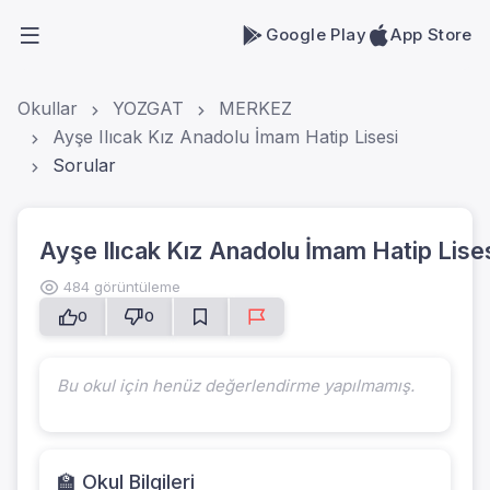
Google Play
App Store
Okullar
YOZGAT
MERKEZ
Ayşe Ilıcak Kız Anadolu İmam Hatip Lisesi
Sorular
Ayşe Ilıcak Kız Anadolu İmam Hatip Lise
484 görüntüleme
0
0
Bu okul için henüz değerlendirme yapılmamış.
🏫 Okul Bilgileri