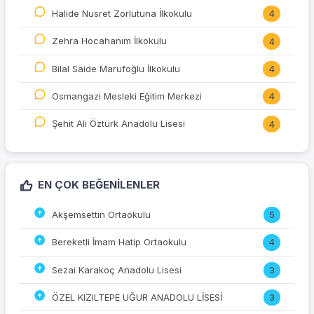
Halide Nusret Zorlutuna İlkokulu
4
Zehra Hocahanım İlkokulu
4
Bilal Saide Marufoğlu İlkokulu
4
Osmangazi Mesleki Eğitim Merkezi
4
Şehit Ali Öztürk Anadolu Lisesi
4
EN ÇOK BEĞENILENLER
Akşemsettin Ortaokulu
5
Bereketli İmam Hatip Ortaokulu
4
Sezai Karakoç Anadolu Lisesi
3
ÖZEL KIZILTEPE UĞUR ANADOLU LİSESİ
3