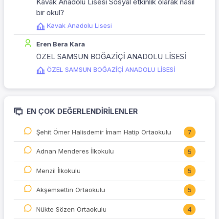
Kavak Anadolu Lisesi Sosyal etkinlik olarak nasıl
bir okul?
Kavak Anadolu Lisesi
Eren Bera Kara
ÖZEL SAMSUN BOĞAZİÇİ ANADOLU LİSESİ
ÖZEL SAMSUN BOĞAZİÇİ ANADOLU LİSESİ
EN ÇOK DEĞERLENDIRILENLER
Şehit Ömer Halisdemir İmam Hatip Ortaokulu
7
Adnan Menderes İlkokulu
5
Menzil İlkokulu
5
Akşemsettin Ortaokulu
5
Nükte Sözen Ortaokulu
4