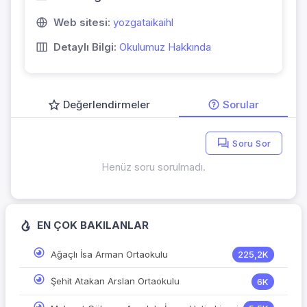
Web sitesi:
yozgataikaihl
Detaylı Bilgi:
Okulumuz Hakkında
Değerlendirmeler
Sorular
Soru Sor
Henüz soru sorulmadı.
EN ÇOK BAKILANLAR
Ağaçlı İsa Arman Ortaokulu
225,2K
Şehit Atakan Arslan Ortaokulu
6K