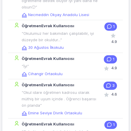
öğretmene destek oluyor iyi yani daha ne
olsun🙂”
Necmeddin Okyay Anadolu Lisesi
ÖğretmenEvrak Kullanıcısı
1
“Okulumuz her bakımdan çalışılabilir, iyi
düzeyde bir okuldur...”
4.9
30 Ağustos İlkokulu
ÖğretmenEvrak Kullanıcısı
1
“İyi”
4.9
Cihangir Ortaokulu
ÖğretmenEvrak Kullanıcısı
3
“Okul idare öğretmen kadrosu olarak
4.6
müthiş bir uyum içinde . Öğrenci başarısı
ön planda”
Emine Seviye Divrik Ortaokulu
ÖğretmenEvrak Kullanıcısı
1