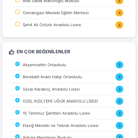
Bilal Saide Marufoğlu İlkokulu
4
Osmangazi Mesleki Eğitim Merkezi
4
Şehit Ali Öztürk Anadolu Lisesi
4
EN ÇOK BEĞENILENLER
Akşemsettin Ortaokulu
5
Bereketli İmam Hatip Ortaokulu
4
Sezai Karakoç Anadolu Lisesi
3
ÖZEL KIZILTEPE UĞUR ANADOLU LİSESİ
3
15 Temmuz Şehitleri Anadolu Lisesi
3
Elazığ Mesleki ve Teknik Anadolu Lisesi
3
Adnan Menderes İlkokulu
3