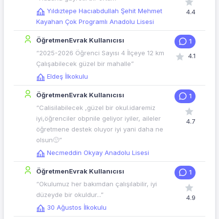
Yıldıztepe Hacıabdullah Şehit Mehmet
4.4
Kayahan Çok Programlı Anadolu Lisesi
ÖğretmenEvrak Kullanıcısı
1
“2025-2026 Öğrenci Sayısı 4 İlçeye 12 km
4.1
Çalışabilecek güzel bir mahalle”
Eldeş İlkokulu
ÖğretmenEvrak Kullanıcısı
1
“Calisilabilecek ,güzel bir okul.idaremiz
iyi,öğrenciler obpnile geliyor iyiler, aileler
4.7
öğretmene destek oluyor iyi yani daha ne
olsun🙂”
Necmeddin Okyay Anadolu Lisesi
ÖğretmenEvrak Kullanıcısı
1
“Okulumuz her bakımdan çalışılabilir, iyi
düzeyde bir okuldur...”
4.9
30 Ağustos İlkokulu