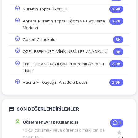
Nurettin Topçu İlkokulu
3,9K
Ankara Nurettin Topçu Eğitim ve Uygulama
3,7K
Merkezi
Cezeri Ortaokulu
3K
ÖZEL ESENYURT MİNİK NESİLLER ANAOKULU
3K
Elmalı-Çayırlı 80.Yıl Çok Programlı Anadolu
2,9K
Lisesi
Hüsnü M. Özyeğin Anadolu Lisesi
2,9K
SON DEĞERLENDIRILENLER
ÖğretmenEvrak Kullanıcısı
1
“Okul çalışmak veya öğrenci olmak için de
çok güzel”