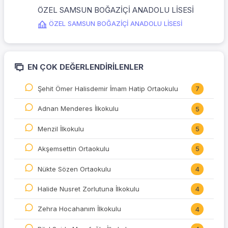
ÖZEL SAMSUN BOĞAZİÇİ ANADOLU LİSESİ
ÖZEL SAMSUN BOĞAZİÇİ ANADOLU LİSESİ
EN ÇOK DEĞERLENDIRILENLER
Şehit Ömer Halisdemir İmam Hatip Ortaokulu
7
Adnan Menderes İlkokulu
5
Menzil İlkokulu
5
Akşemsettin Ortaokulu
5
Nükte Sözen Ortaokulu
4
Halide Nusret Zorlutuna İlkokulu
4
Zehra Hocahanım İlkokulu
4