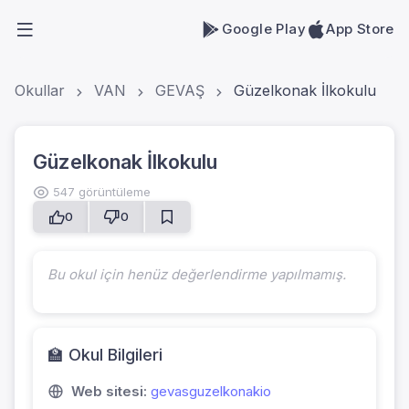
Google Play
App Store
Okullar
VAN
GEVAŞ
Güzelkonak İlkokulu
Güzelkonak İlkokulu
547 görüntüleme
0
0
Bu okul için henüz değerlendirme yapılmamış.
🏫 Okul Bilgileri
Web sitesi:
gevasguzelkonakio