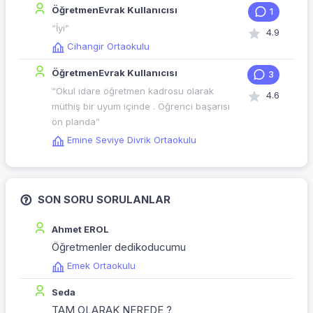
ÖğretmenEvrak Kullanıcısı
1
“İyi”
4.9
Cihangir Ortaokulu
ÖğretmenEvrak Kullanıcısı
3
“Okul idare öğretmen kadrosu olarak
4.6
müthiş bir uyum içinde . Öğrenci başarısı
ön planda”
Emine Seviye Divrik Ortaokulu
SON SORU SORULANLAR
Ahmet EROL
Öğretmenler dedikoducumu
Emek Ortaokulu
Seda
TAM OLARAK NEREDE ?