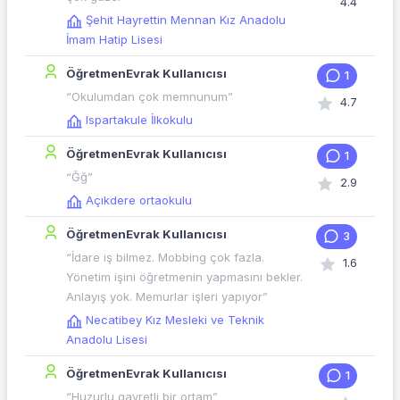
4.4
Şehit Hayrettin Mennan Kız Anadolu
İmam Hatip Lisesi
ÖğretmenEvrak Kullanıcısı
1
“Okulumdan çok memnunum”
4.7
Ispartakule İlkokulu
ÖğretmenEvrak Kullanıcısı
1
“Ğğ”
2.9
Açıkdere ortaokulu
ÖğretmenEvrak Kullanıcısı
3
“İdare iş bilmez. Mobbing çok fazla.
1.6
Yönetim işini öğretmenin yapmasını bekler.
Anlayış yok. Memurlar işleri yapıyor”
Necatibey Kız Mesleki ve Teknik
Anadolu Lisesi
ÖğretmenEvrak Kullanıcısı
1
“Huzurlu gayretli bir ortam”