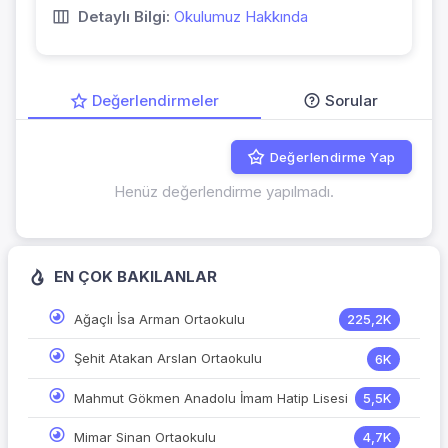
Detaylı Bilgi:
Okulumuz Hakkında
Değerlendirmeler
Sorular
Değerlendirme Yap
Henüz değerlendirme yapılmadı.
EN ÇOK BAKILANLAR
Ağaçlı İsa Arman Ortaokulu
225,2K
Şehit Atakan Arslan Ortaokulu
6K
Mahmut Gökmen Anadolu İmam Hatip Lisesi
5,5K
Mimar Sinan Ortaokulu
4,7K