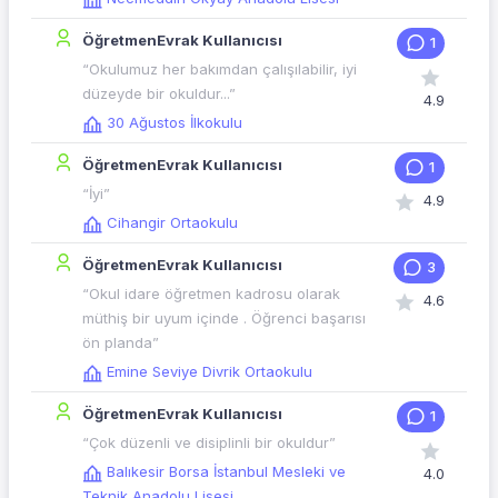
ÖğretmenEvrak Kullanıcısı
1
“Okulumuz her bakımdan çalışılabilir, iyi
düzeyde bir okuldur...”
4.9
30 Ağustos İlkokulu
ÖğretmenEvrak Kullanıcısı
1
“İyi”
4.9
Cihangir Ortaokulu
ÖğretmenEvrak Kullanıcısı
3
“Okul idare öğretmen kadrosu olarak
4.6
müthiş bir uyum içinde . Öğrenci başarısı
ön planda”
Emine Seviye Divrik Ortaokulu
ÖğretmenEvrak Kullanıcısı
1
“Çok düzenli ve disiplinli bir okuldur”
Balıkesir Borsa İstanbul Mesleki ve
4.0
Teknik Anadolu Lisesi