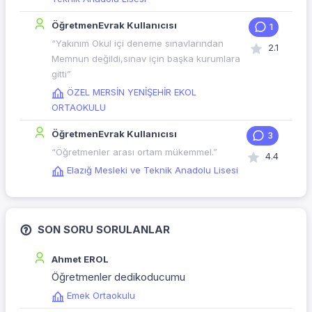
ÖğretmenEvrak Kullanıcısı
1
“Yakınım Okul içi deneme sınavlarından
2.1
Memnun değildi,sınav için başka kurumlara
gitti”
ÖZEL MERSİN YENİŞEHİR EKOL
ORTAOKULU
ÖğretmenEvrak Kullanıcısı
3
“Öğretmenler arası ortam mükemmel.”
4.4
Elazığ Mesleki ve Teknik Anadolu Lisesi
SON SORU SORULANLAR
Ahmet EROL
Öğretmenler dedikoducumu
Emek Ortaokulu