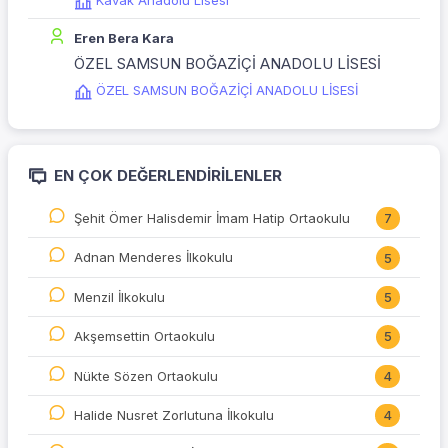
Kavak Anadolu Lisesi
Eren Bera Kara
ÖZEL SAMSUN BOĞAZİÇİ ANADOLU LİSESİ
ÖZEL SAMSUN BOĞAZİÇİ ANADOLU LİSESİ
EN ÇOK DEĞERLENDIRILENLER
Şehit Ömer Halisdemir İmam Hatip Ortaokulu
7
Adnan Menderes İlkokulu
5
Menzil İlkokulu
5
Akşemsettin Ortaokulu
5
Nükte Sözen Ortaokulu
4
Halide Nusret Zorlutuna İlkokulu
4