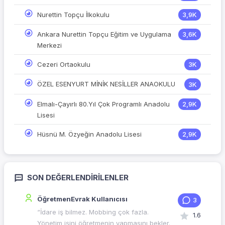
Nurettin Topçu İlkokulu
3,9K
Ankara Nurettin Topçu Eğitim ve Uygulama
3,6K
Merkezi
Cezeri Ortaokulu
3K
ÖZEL ESENYURT MİNİK NESİLLER ANAOKULU
3K
Elmalı-Çayırlı 80.Yıl Çok Programlı Anadolu
2,9K
Lisesi
Hüsnü M. Özyeğin Anadolu Lisesi
2,9K
SON DEĞERLENDIRILENLER
ÖğretmenEvrak Kullanıcısı
3
“İdare iş bilmez. Mobbing çok fazla.
1.6
Yönetim işini öğretmenin yapmasını bekler.