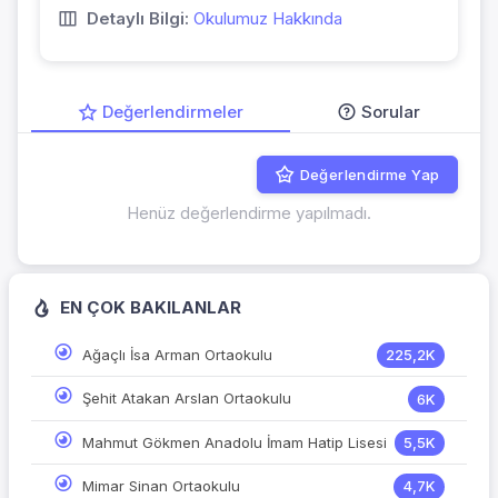
Detaylı Bilgi:
Okulumuz Hakkında
Değerlendirmeler
Sorular
Değerlendirme Yap
Henüz değerlendirme yapılmadı.
EN ÇOK BAKILANLAR
Ağaçlı İsa Arman Ortaokulu
225,2K
Şehit Atakan Arslan Ortaokulu
6K
Mahmut Gökmen Anadolu İmam Hatip Lisesi
5,5K
Mimar Sinan Ortaokulu
4,7K