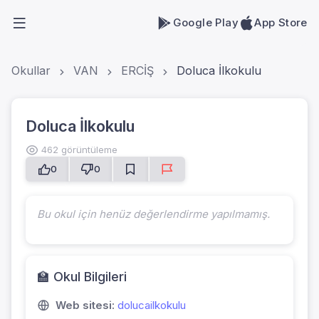
Google Play
App Store
Okullar
VAN
ERCİŞ
Doluca İlkokulu
Doluca İlkokulu
462 görüntüleme
0
0
Bu okul için henüz değerlendirme yapılmamış.
🏫 Okul Bilgileri
Web sitesi:
dolucailkokulu