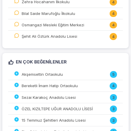
Zehra Hocahanım İlkokulu
4
Bilal Saide Marufoğlu İlkokulu
4
Osmangazi Mesleki Eğitim Merkezi
4
Şehit Ali Öztürk Anadolu Lisesi
4
EN ÇOK BEĞENILENLER
Akşemsettin Ortaokulu
5
Bereketli İmam Hatip Ortaokulu
4
Sezai Karakoç Anadolu Lisesi
3
ÖZEL KIZILTEPE UĞUR ANADOLU LİSESİ
3
15 Temmuz Şehitleri Anadolu Lisesi
3