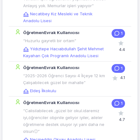
Anlayış yok. Memurlar işleri yapıyor”
Necatibey Kız Mesleki ve Teknik
Anadolu Lisesi
ÖğretmenEvrak Kullanıcısı
1
“Huzurlu gayretli bir ortam”
Yıldıztepe Hacıabdullah Şehit Mehmet
4.4
Kayahan Çok Programlı Anadolu Lisesi
ÖğretmenEvrak Kullanıcısı
1
“2025-2026 Öğrenci Sayısı 4 İlçeye 12 km
4.1
Çalışabilecek güzel bir mahalle”
Eldeş İlkokulu
ÖğretmenEvrak Kullanıcısı
1
“Calisilabilecek ,güzel bir okul.idaremiz
iyi,öğrenciler obpnile geliyor iyiler, aileler
4.7
öğretmene destek oluyor iyi yani daha ne
olsun🙂”
Necmeddin Okyay Anadolu Lisesi