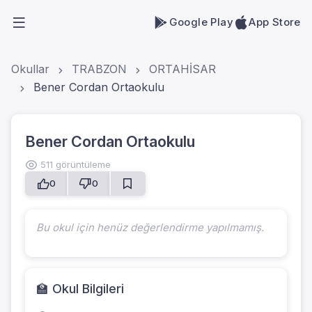
Google Play
App Store
Okullar
TRABZON
ORTAHİSAR
Bener Cordan Ortaokulu
Bener Cordan Ortaokulu
511 görüntüleme
0
0
Bu okul için henüz değerlendirme yapılmamış.
🏫 Okul Bilgileri