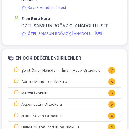
Kavak Anadolu Lisesi
Eren Bera Kara
ÖZEL SAMSUN BOĞAZİÇİ ANADOLU LİSESİ
ÖZEL SAMSUN BOĞAZİÇİ ANADOLU LİSESİ
EN ÇOK DEĞERLENDIRILENLER
Şehit Ömer Halisdemir İmam Hatip Ortaokulu
7
Adnan Menderes İlkokulu
5
Menzil İlkokulu
5
Akşemsettin Ortaokulu
5
Nükte Sözen Ortaokulu
4
Halide Nusret Zorlutuna İlkokulu
4