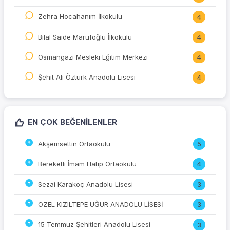
Zehra Hocahanım İlkokulu
4
Bilal Saide Marufoğlu İlkokulu
4
Osmangazi Mesleki Eğitim Merkezi
4
Şehit Ali Öztürk Anadolu Lisesi
4
EN ÇOK BEĞENILENLER
Akşemsettin Ortaokulu
5
Bereketli İmam Hatip Ortaokulu
4
Sezai Karakoç Anadolu Lisesi
3
ÖZEL KIZILTEPE UĞUR ANADOLU LİSESİ
3
15 Temmuz Şehitleri Anadolu Lisesi
3