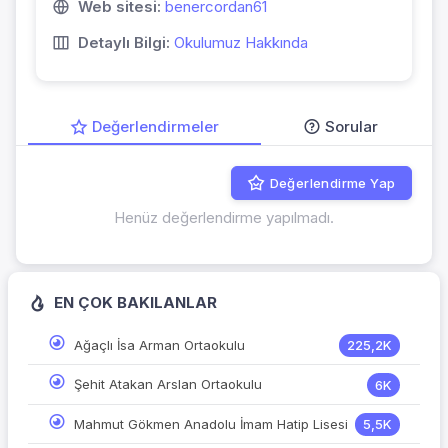
Web sitesi:
benercordan61
Detaylı Bilgi:
Okulumuz Hakkında
Değerlendirmeler
Sorular
Değerlendirme Yap
Henüz değerlendirme yapılmadı.
EN ÇOK BAKILANLAR
Ağaçlı İsa Arman Ortaokulu
225,2K
Şehit Atakan Arslan Ortaokulu
6K
Mahmut Gökmen Anadolu İmam Hatip Lisesi
5,5K