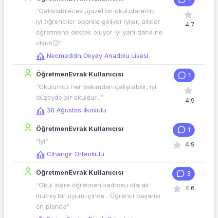
“Calisilabilecek ,güzel bir okul.idaremiz
iyi,öğrenciler obpnile geliyor iyiler, aileler
4.7
öğretmene destek oluyor iyi yani daha ne
olsun🙂”
Necmeddin Okyay Anadolu Lisesi
ÖğretmenEvrak Kullanıcısı
1
“Okulumuz her bakımdan çalışılabilir, iyi
düzeyde bir okuldur...”
4.9
30 Ağustos İlkokulu
ÖğretmenEvrak Kullanıcısı
1
“İyi”
4.9
Cihangir Ortaokulu
ÖğretmenEvrak Kullanıcısı
3
“Okul idare öğretmen kadrosu olarak
4.6
müthiş bir uyum içinde . Öğrenci başarısı
ön planda”