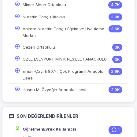
Mimar Sinan Ortaokulu
4,7K
Nurettin Topçu İlkokulu
3,9K
Ankara Nurettin Topçu Eğitim ve Uygulama
3,6K
Merkezi
Cezeri Ortaokulu
3K
ÖZEL ESENYURT MİNİK NESİLLER ANAOKULU
3K
Elmalı-Çayırlı 80.Yıl Çok Programlı Anadolu
2,9K
Lisesi
Hüsnü M. Özyeğin Anadolu Lisesi
2,9K
SON DEĞERLENDIRILENLER
ÖğretmenEvrak Kullanıcısı
1