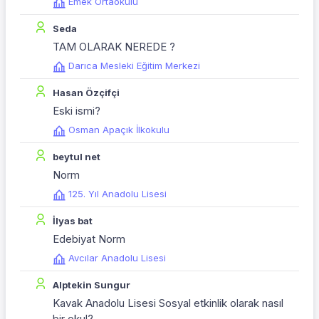
Emek Ortaokulu
Seda
TAM OLARAK NEREDE ?
Darıca Mesleki Eğitim Merkezi
Hasan Özçifçi
Eski ismi?
Osman Apaçık İlkokulu
beytul net
Norm
125. Yıl Anadolu Lisesi
İlyas bat
Edebiyat Norm
Avcılar Anadolu Lisesi
Alptekin Sungur
Kavak Anadolu Lisesi Sosyal etkinlik olarak nasıl
bir okul?