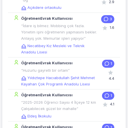
“Ğğ”
2.9
Açıkdere ortaokulu
ÖğretmenEvrak Kullanıcısı
3
“İdare iş bilmez. Mobbing çok fazla.
1.6
Yönetim işini öğretmenin yapmasını bekler.
Anlayış yok. Memurlar işleri yapıyor”
Necatibey Kız Mesleki ve Teknik
Anadolu Lisesi
ÖğretmenEvrak Kullanıcısı
1
“Huzurlu gayretli bir ortam”
Yıldıztepe Hacıabdullah Şehit Mehmet
4.4
Kayahan Çok Programlı Anadolu Lisesi
ÖğretmenEvrak Kullanıcısı
1
“2025-2026 Öğrenci Sayısı 4 İlçeye 12 km
4.1
Çalışabilecek güzel bir mahalle”
Eldeş İlkokulu
ÖğretmenEvrak Kullanıcısı
1