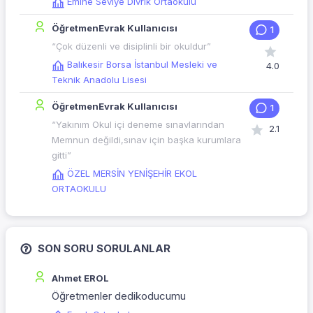
Emine Seviye Divrik Ortaokulu
ÖğretmenEvrak Kullanıcısı
1
“Çok düzenli ve disiplinli bir okuldur”
Balıkesir Borsa İstanbul Mesleki ve
4.0
Teknik Anadolu Lisesi
ÖğretmenEvrak Kullanıcısı
1
“Yakınım Okul içi deneme sınavlarından
2.1
Memnun değildi,sınav için başka kurumlara
gitti”
ÖZEL MERSİN YENİŞEHİR EKOL
ORTAOKULU
SON SORU SORULANLAR
Ahmet EROL
Öğretmenler dedikoducumu