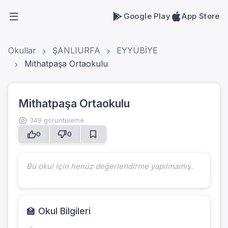
Google Play
App Store
Okullar
ŞANLIURFA
EYYÜBİYE
Mithatpaşa Ortaokulu
Mithatpaşa Ortaokulu
349 görüntüleme
0
0
Bu okul için henüz değerlendirme yapılmamış.
🏫 Okul Bilgileri