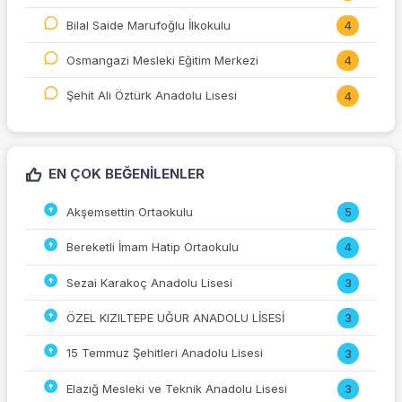
Bilal Saide Marufoğlu İlkokulu
4
Osmangazi Mesleki Eğitim Merkezi
4
Şehit Ali Öztürk Anadolu Lisesi
4
EN ÇOK BEĞENILENLER
Akşemsettin Ortaokulu
5
Bereketli İmam Hatip Ortaokulu
4
Sezai Karakoç Anadolu Lisesi
3
ÖZEL KIZILTEPE UĞUR ANADOLU LİSESİ
3
15 Temmuz Şehitleri Anadolu Lisesi
3
Elazığ Mesleki ve Teknik Anadolu Lisesi
3