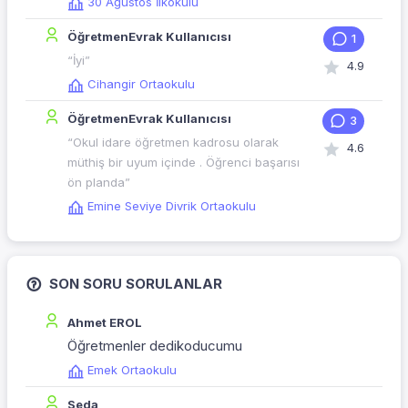
30 Ağustos İlkokulu
ÖğretmenEvrak Kullanıcısı
1
“İyi”
4.9
Cihangir Ortaokulu
ÖğretmenEvrak Kullanıcısı
3
“Okul idare öğretmen kadrosu olarak
4.6
müthiş bir uyum içinde . Öğrenci başarısı
ön planda”
Emine Seviye Divrik Ortaokulu
SON SORU SORULANLAR
Ahmet EROL
Öğretmenler dedikoducumu
Emek Ortaokulu
Seda