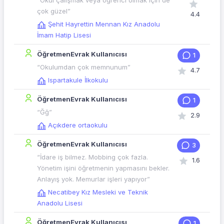
“Okul çalışmak veya öğrenci olmak için de
çok güzel”
4.4
Şehit Hayrettin Mennan Kız Anadolu
İmam Hatip Lisesi
ÖğretmenEvrak Kullanıcısı
1
“Okulumdan çok memnunum”
4.7
Ispartakule İlkokulu
ÖğretmenEvrak Kullanıcısı
1
“Ğğ”
2.9
Açıkdere ortaokulu
ÖğretmenEvrak Kullanıcısı
3
“İdare iş bilmez. Mobbing çok fazla.
1.6
Yönetim işini öğretmenin yapmasını bekler.
Anlayış yok. Memurlar işleri yapıyor”
Necatibey Kız Mesleki ve Teknik
Anadolu Lisesi
ÖğretmenEvrak Kullanıcısı
1