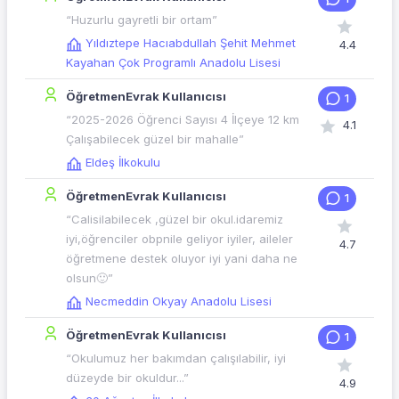
“Huzurlu gayretli bir ortam”
Yıldıztepe Hacıabdullah Şehit Mehmet
4.4
Kayahan Çok Programlı Anadolu Lisesi
ÖğretmenEvrak Kullanıcısı
1
“2025-2026 Öğrenci Sayısı 4 İlçeye 12 km
4.1
Çalışabilecek güzel bir mahalle”
Eldeş İlkokulu
ÖğretmenEvrak Kullanıcısı
1
“Calisilabilecek ,güzel bir okul.idaremiz
iyi,öğrenciler obpnile geliyor iyiler, aileler
4.7
öğretmene destek oluyor iyi yani daha ne
olsun🙂”
Necmeddin Okyay Anadolu Lisesi
ÖğretmenEvrak Kullanıcısı
1
“Okulumuz her bakımdan çalışılabilir, iyi
düzeyde bir okuldur...”
4.9