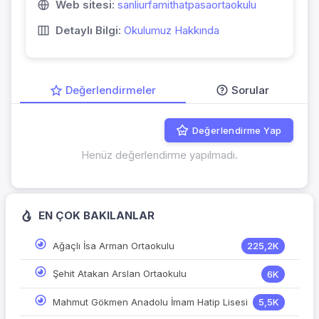
Web sitesi:
sanliurfamithatpasaortaokulu
Detaylı Bilgi:
Okulumuz Hakkında
Değerlendirmeler
Sorular
Değerlendirme Yap
Henüz değerlendirme yapılmadı.
EN ÇOK BAKILANLAR
Ağaçlı İsa Arman Ortaokulu
225,2K
Şehit Atakan Arslan Ortaokulu
6K
Mahmut Gökmen Anadolu İmam Hatip Lisesi
5,5K