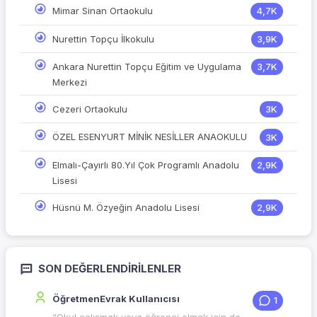
Mimar Sinan Ortaokulu
4,7K
Nurettin Topçu İlkokulu
3,9K
Ankara Nurettin Topçu Eğitim ve Uygulama
3,7K
Merkezi
Cezeri Ortaokulu
3K
ÖZEL ESENYURT MİNİK NESİLLER ANAOKULU
3K
Elmalı-Çayırlı 80.Yıl Çok Programlı Anadolu
2,9K
Lisesi
Hüsnü M. Özyeğin Anadolu Lisesi
2,9K
SON DEĞERLENDIRILENLER
ÖğretmenEvrak Kullanıcısı
1