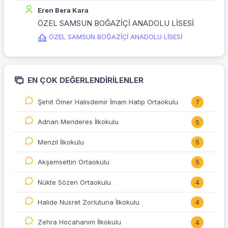
Eren Bera Kara
ÖZEL SAMSUN BOĞAZİÇİ ANADOLU LİSESİ
ÖZEL SAMSUN BOĞAZİÇİ ANADOLU LİSESİ
EN ÇOK DEĞERLENDIRILENLER
Şehit Ömer Halisdemir İmam Hatip Ortaokulu
7
Adnan Menderes İlkokulu
5
Menzil İlkokulu
5
Akşemsettin Ortaokulu
5
Nükte Sözen Ortaokulu
4
Halide Nusret Zorlutuna İlkokulu
4
Zehra Hocahanım İlkokulu
4