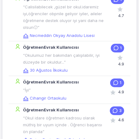
“Calisilabilecek ,güzel bir okul.idaremiz
iyi,öğrenciler obpnile geliyor iyiler, aileler
4.7
öğretmene destek oluyor iyi yani daha ne
olsun🙂”
Necmeddin Okyay Anadolu Lisesi
ÖğretmenEvrak Kullanıcısı
1
“Okulumuz her bakımdan çalışılabilir, iyi
düzeyde bir okuldur...”
4.9
30 Ağustos İlkokulu
ÖğretmenEvrak Kullanıcısı
1
“İyi”
4.9
Cihangir Ortaokulu
ÖğretmenEvrak Kullanıcısı
3
“Okul idare öğretmen kadrosu olarak
4.6
müthiş bir uyum içinde . Öğrenci başarısı
ön planda”