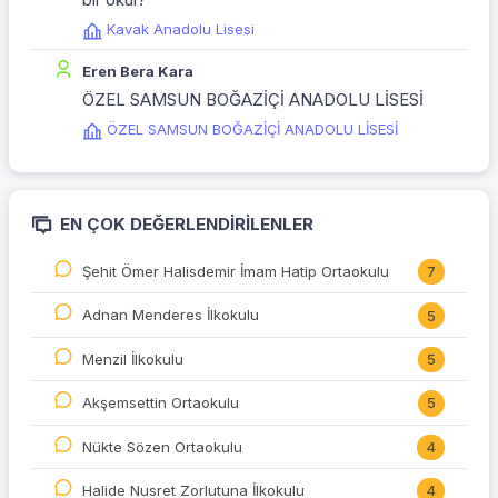
Kavak Anadolu Lisesi
Eren Bera Kara
ÖZEL SAMSUN BOĞAZİÇİ ANADOLU LİSESİ
ÖZEL SAMSUN BOĞAZİÇİ ANADOLU LİSESİ
EN ÇOK DEĞERLENDIRILENLER
Şehit Ömer Halisdemir İmam Hatip Ortaokulu
7
Adnan Menderes İlkokulu
5
Menzil İlkokulu
5
Akşemsettin Ortaokulu
5
Nükte Sözen Ortaokulu
4
Halide Nusret Zorlutuna İlkokulu
4