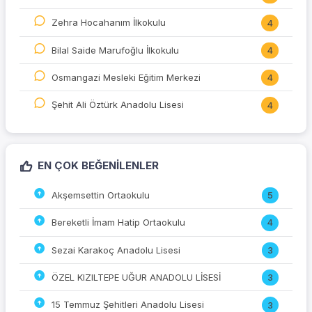
Zehra Hocahanım İlkokulu
4
Bilal Saide Marufoğlu İlkokulu
4
Osmangazi Mesleki Eğitim Merkezi
4
Şehit Ali Öztürk Anadolu Lisesi
4
EN ÇOK BEĞENILENLER
Akşemsettin Ortaokulu
5
Bereketli İmam Hatip Ortaokulu
4
Sezai Karakoç Anadolu Lisesi
3
ÖZEL KIZILTEPE UĞUR ANADOLU LİSESİ
3
15 Temmuz Şehitleri Anadolu Lisesi
3