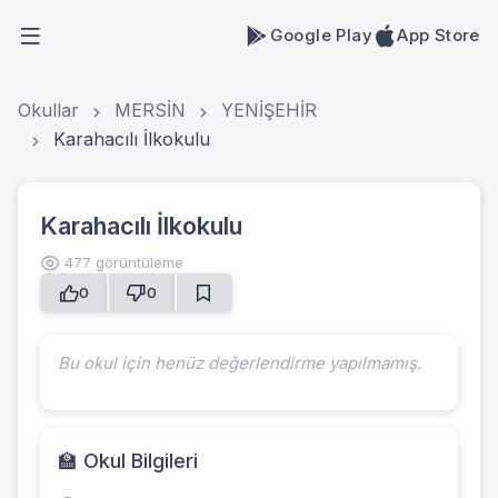
Google Play
App Store
Okullar
MERSİN
YENİŞEHİR
Karahacılı İlkokulu
Karahacılı İlkokulu
477 görüntüleme
0
0
Bu okul için henüz değerlendirme yapılmamış.
🏫 Okul Bilgileri