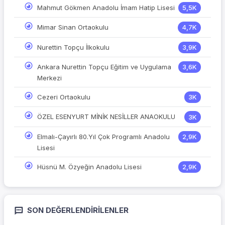
Mahmut Gökmen Anadolu İmam Hatip Lisesi
5,5K
Mimar Sinan Ortaokulu
4,7K
Nurettin Topçu İlkokulu
3,9K
Ankara Nurettin Topçu Eğitim ve Uygulama
3,6K
Merkezi
Cezeri Ortaokulu
3K
ÖZEL ESENYURT MİNİK NESİLLER ANAOKULU
3K
Elmalı-Çayırlı 80.Yıl Çok Programlı Anadolu
2,9K
Lisesi
Hüsnü M. Özyeğin Anadolu Lisesi
2,9K
SON DEĞERLENDIRILENLER