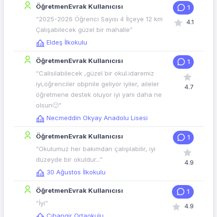
ÖğretmenEvrak Kullanıcısı
1
“2025-2026 Öğrenci Sayısı 4 İlçeye 12 km
4.1
Çalışabilecek güzel bir mahalle”
Eldeş İlkokulu
ÖğretmenEvrak Kullanıcısı
1
“Calisilabilecek ,güzel bir okul.idaremiz
iyi,öğrenciler obpnile geliyor iyiler, aileler
4.7
öğretmene destek oluyor iyi yani daha ne
olsun🙂”
Necmeddin Okyay Anadolu Lisesi
ÖğretmenEvrak Kullanıcısı
1
“Okulumuz her bakımdan çalışılabilir, iyi
düzeyde bir okuldur...”
4.9
30 Ağustos İlkokulu
ÖğretmenEvrak Kullanıcısı
1
“İyi”
4.9
Cihangir Ortaokulu