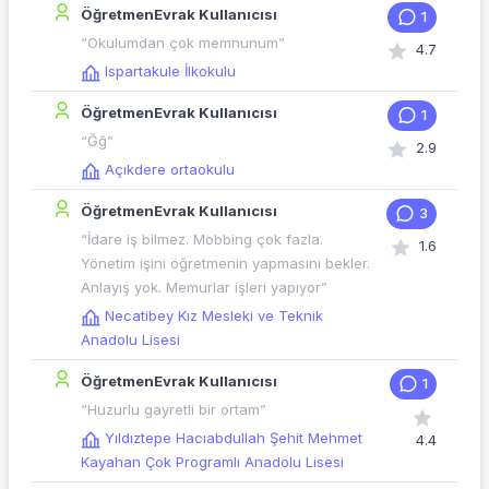
ÖğretmenEvrak Kullanıcısı
1
“Okulumdan çok memnunum”
4.7
Ispartakule İlkokulu
ÖğretmenEvrak Kullanıcısı
1
“Ğğ”
2.9
Açıkdere ortaokulu
ÖğretmenEvrak Kullanıcısı
3
“İdare iş bilmez. Mobbing çok fazla.
1.6
Yönetim işini öğretmenin yapmasını bekler.
Anlayış yok. Memurlar işleri yapıyor”
Necatibey Kız Mesleki ve Teknik
Anadolu Lisesi
ÖğretmenEvrak Kullanıcısı
1
“Huzurlu gayretli bir ortam”
Yıldıztepe Hacıabdullah Şehit Mehmet
4.4
Kayahan Çok Programlı Anadolu Lisesi