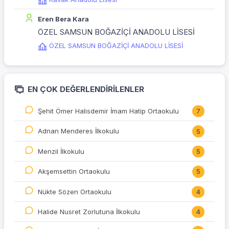
Eren Bera Kara
ÖZEL SAMSUN BOĞAZİÇİ ANADOLU LİSESİ
ÖZEL SAMSUN BOĞAZİÇİ ANADOLU LİSESİ
EN ÇOK DEĞERLENDIRILENLER
Şehit Ömer Halisdemir İmam Hatip Ortaokulu
7
Adnan Menderes İlkokulu
5
Menzil İlkokulu
5
Akşemsettin Ortaokulu
5
Nükte Sözen Ortaokulu
4
Halide Nusret Zorlutuna İlkokulu
4