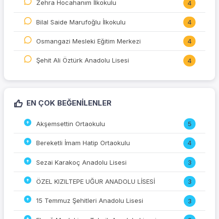
Zehra Hocahanım İlkokulu
4
Bilal Saide Marufoğlu İlkokulu
4
Osmangazi Mesleki Eğitim Merkezi
4
Şehit Ali Öztürk Anadolu Lisesi
4
EN ÇOK BEĞENILENLER
Akşemsettin Ortaokulu
5
Bereketli İmam Hatip Ortaokulu
4
Sezai Karakoç Anadolu Lisesi
3
ÖZEL KIZILTEPE UĞUR ANADOLU LİSESİ
3
15 Temmuz Şehitleri Anadolu Lisesi
3