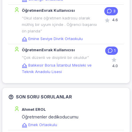
ÖğretmenEvrak Kullanıcısı
3
“Okul idare öğretmen kadrosu olarak
4.6
müthiş bir uyum içinde . Öğrenci başarısı
ön planda”
Emine Seviye Divrik Ortaokulu
ÖğretmenEvrak Kullanıcısı
1
“Çok düzenli ve disiplinli bir okuldur”
Balıkesir Borsa İstanbul Mesleki ve
4.0
Teknik Anadolu Lisesi
SON SORU SORULANLAR
Ahmet EROL
Öğretmenler dedikoducumu
Emek Ortaokulu