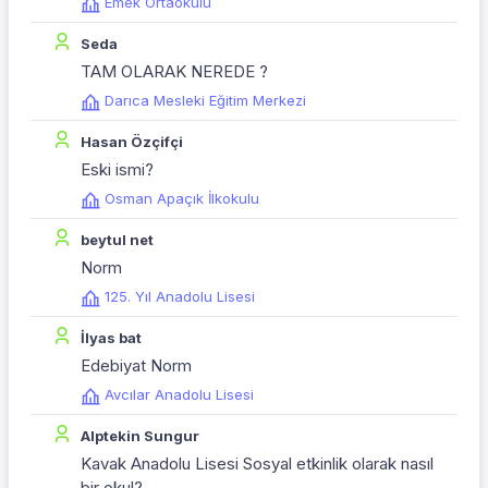
Emek Ortaokulu
Seda
TAM OLARAK NEREDE ?
Darıca Mesleki Eğitim Merkezi
Hasan Özçifçi
Eski ismi?
Osman Apaçık İlkokulu
beytul net
Norm
125. Yıl Anadolu Lisesi
İlyas bat
Edebiyat Norm
Avcılar Anadolu Lisesi
Alptekin Sungur
Kavak Anadolu Lisesi Sosyal etkinlik olarak nasıl
bir okul?