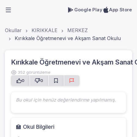
Google Play
App Store
Okullar
KIRIKKALE
MERKEZ
Kırıkkale Öğretmenevi ve Akşam Sanat Okulu
Kırıkkale Öğretmenevi ve Akşam Sanat 
352 görüntüleme
0
0
Bu okul için henüz değerlendirme yapılmamış.
🏫 Okul Bilgileri