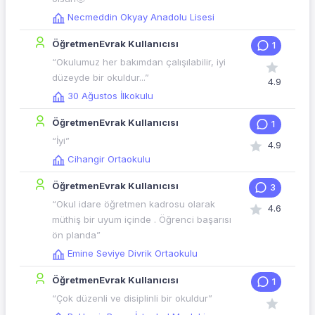
Necmeddin Okyay Anadolu Lisesi
ÖğretmenEvrak Kullanıcısı
1
“Okulumuz her bakımdan çalışılabilir, iyi
düzeyde bir okuldur...”
4.9
30 Ağustos İlkokulu
ÖğretmenEvrak Kullanıcısı
1
“İyi”
4.9
Cihangir Ortaokulu
ÖğretmenEvrak Kullanıcısı
3
“Okul idare öğretmen kadrosu olarak
4.6
müthiş bir uyum içinde . Öğrenci başarısı
ön planda”
Emine Seviye Divrik Ortaokulu
ÖğretmenEvrak Kullanıcısı
1
“Çok düzenli ve disiplinli bir okuldur”