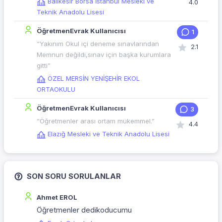
Balıkesir Borsa İstanbul Mesleki ve
4.0
Teknik Anadolu Lisesi
ÖğretmenEvrak Kullanıcısı
1
“Yakınım Okul içi deneme sınavlarından
2.1
Memnun değildi,sınav için başka kurumlara
gitti”
ÖZEL MERSİN YENİŞEHİR EKOL
ORTAOKULU
ÖğretmenEvrak Kullanıcısı
3
“Öğretmenler arası ortam mükemmel.”
4.4
Elazığ Mesleki ve Teknik Anadolu Lisesi
SON SORU SORULANLAR
Ahmet EROL
Öğretmenler dedikoducumu