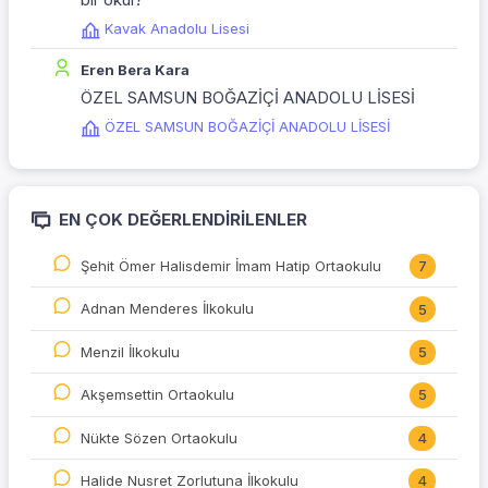
Kavak Anadolu Lisesi
Eren Bera Kara
ÖZEL SAMSUN BOĞAZİÇİ ANADOLU LİSESİ
ÖZEL SAMSUN BOĞAZİÇİ ANADOLU LİSESİ
EN ÇOK DEĞERLENDIRILENLER
Şehit Ömer Halisdemir İmam Hatip Ortaokulu
7
Adnan Menderes İlkokulu
5
Menzil İlkokulu
5
Akşemsettin Ortaokulu
5
Nükte Sözen Ortaokulu
4
Halide Nusret Zorlutuna İlkokulu
4