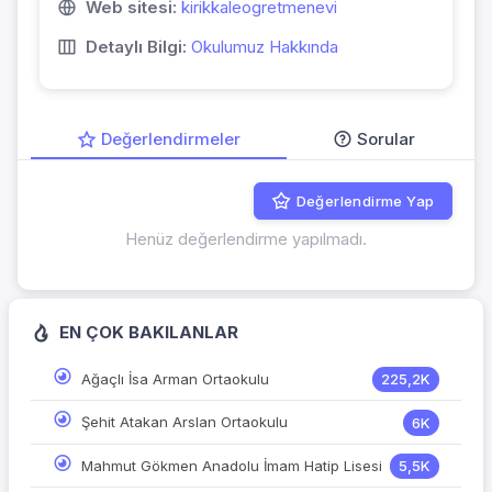
Web sitesi:
kirikkaleogretmenevi
Detaylı Bilgi:
Okulumuz Hakkında
Değerlendirmeler
Sorular
Değerlendirme Yap
Henüz değerlendirme yapılmadı.
EN ÇOK BAKILANLAR
Ağaçlı İsa Arman Ortaokulu
225,2K
Şehit Atakan Arslan Ortaokulu
6K
Mahmut Gökmen Anadolu İmam Hatip Lisesi
5,5K