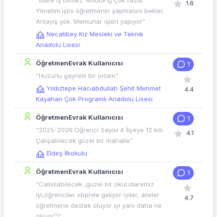
“İdare iş bilmez. Mobbing çok fazla.
1.6
Yönetim işini öğretmenin yapmasını bekler.
Anlayış yok. Memurlar işleri yapıyor”
Necatibey Kız Mesleki ve Teknik
Anadolu Lisesi
ÖğretmenEvrak Kullanıcısı
1
“Huzurlu gayretli bir ortam”
Yıldıztepe Hacıabdullah Şehit Mehmet
4.4
Kayahan Çok Programlı Anadolu Lisesi
ÖğretmenEvrak Kullanıcısı
1
“2025-2026 Öğrenci Sayısı 4 İlçeye 12 km
4.1
Çalışabilecek güzel bir mahalle”
Eldeş İlkokulu
ÖğretmenEvrak Kullanıcısı
1
“Calisilabilecek ,güzel bir okul.idaremiz
iyi,öğrenciler obpnile geliyor iyiler, aileler
4.7
öğretmene destek oluyor iyi yani daha ne
olsun🙂”