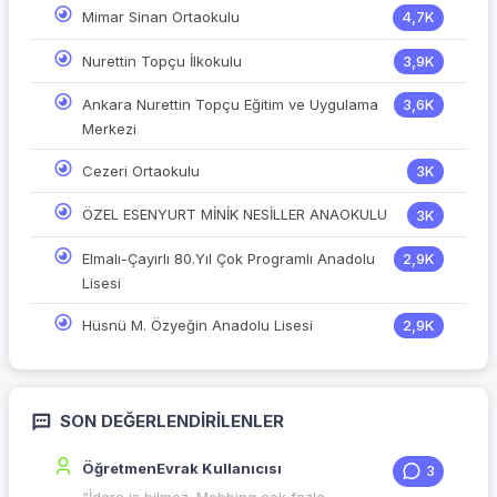
Mimar Sinan Ortaokulu
4,7K
Nurettin Topçu İlkokulu
3,9K
Ankara Nurettin Topçu Eğitim ve Uygulama
3,6K
Merkezi
Cezeri Ortaokulu
3K
ÖZEL ESENYURT MİNİK NESİLLER ANAOKULU
3K
Elmalı-Çayırlı 80.Yıl Çok Programlı Anadolu
2,9K
Lisesi
Hüsnü M. Özyeğin Anadolu Lisesi
2,9K
SON DEĞERLENDIRILENLER
ÖğretmenEvrak Kullanıcısı
3