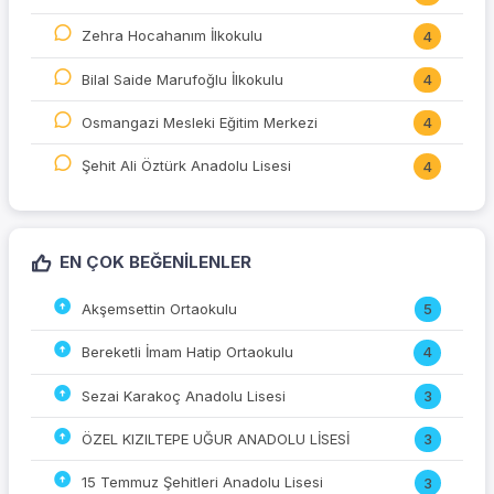
Zehra Hocahanım İlkokulu
4
Bilal Saide Marufoğlu İlkokulu
4
Osmangazi Mesleki Eğitim Merkezi
4
Şehit Ali Öztürk Anadolu Lisesi
4
EN ÇOK BEĞENILENLER
Akşemsettin Ortaokulu
5
Bereketli İmam Hatip Ortaokulu
4
Sezai Karakoç Anadolu Lisesi
3
ÖZEL KIZILTEPE UĞUR ANADOLU LİSESİ
3
15 Temmuz Şehitleri Anadolu Lisesi
3