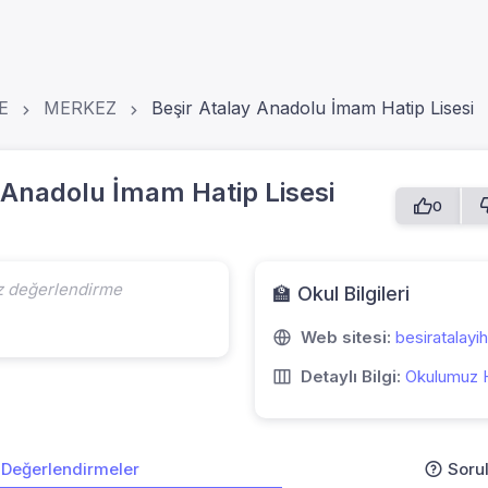
E
MERKEZ
Beşir Atalay Anadolu İmam Hatip Lisesi
 Anadolu İmam Hatip Lisesi
0
z değerlendirme
🏫 Okul Bilgileri
Web sitesi:
besiratalayih
Detaylı Bilgi:
Okulumuz 
Değerlendirmeler
Soru