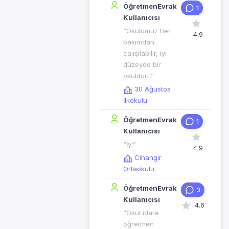
ÖğretmenEvrak
1
Kullanıcısı
“Okulumuz her
4.9
bakımdan
çalışılabilir, iyi
düzeyde bir
okuldur...”
30 Ağustos
İlkokulu
ÖğretmenEvrak
1
Kullanıcısı
“İyi”
4.9
Cihangir
Ortaokulu
ÖğretmenEvrak
3
Kullanıcısı
4.6
“Okul idare
öğretmen