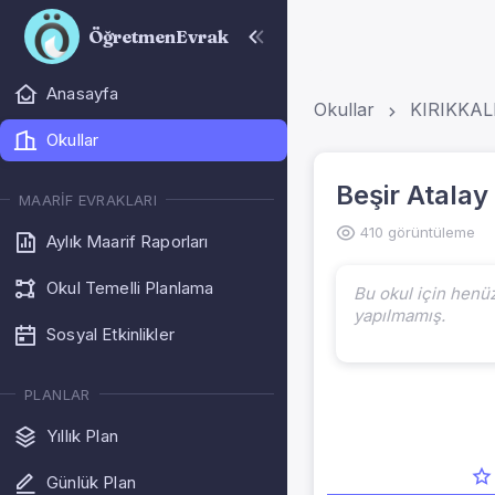
ÖğretmenEvrak
Anasayfa
Okullar
KIRIKKAL
Okullar
Beşir Atalay
MAARIF EVRAKLARI
410 görüntüleme
Aylık Maarif Raporları
Okul Temelli Planlama
Bu okul için henü
yapılmamış.
Sosyal Etkinlikler
PLANLAR
Yıllık Plan
Günlük Plan