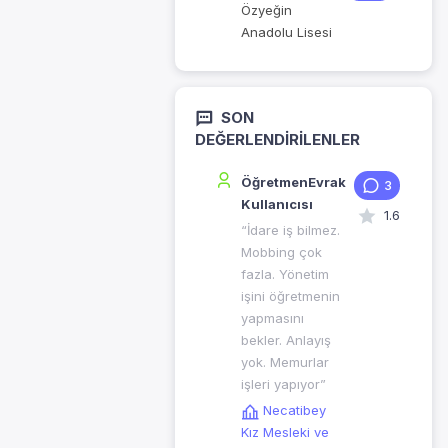
Özyeğin
Anadolu Lisesi
SON
DEĞERLENDIRILENLER
ÖğretmenEvrak
3
Kullanıcısı
1.6
“İdare iş bilmez.
Mobbing çok
fazla. Yönetim
işini öğretmenin
yapmasını
bekler. Anlayış
yok. Memurlar
işleri yapıyor”
Necatibey
Kız Mesleki ve