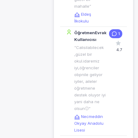
mahalle”
Eldeş
İlkokulu
ÖğretmenEvrak
1
Kullanıcısı
“Calisilabilecek
4.7
,güzel bir
okul.idaremiz
iyi,öğrenciler
obpnile geliyor
iyiler, aileler
öğretmene
destek oluyor iyi
yani daha ne
olsun🙂”
Necmeddin
Okyay Anadolu
Lisesi