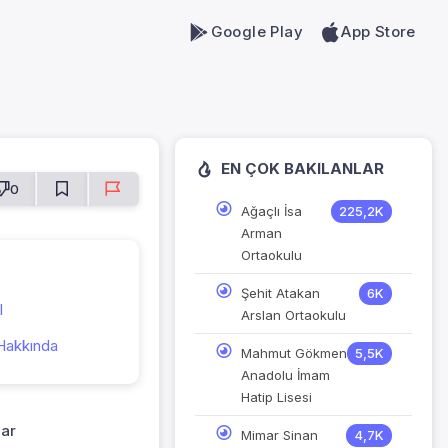
Google Play
App Store
EN ÇOK BAKILANLAR
0
Ağaçlı İsa
225,2K
Arman
Ortaokulu
Şehit Atakan
6K
l
Arslan Ortaokulu
Hakkında
Mahmut Gökmen
5,5K
Anadolu İmam
Hatip Lisesi
lar
Mimar Sinan
4,7K