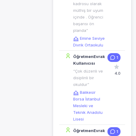
kadrosu olarak
müthiş bir uyum
içinde . Öğrenci
başarısı ön
planda”
Emine Seviye
Divrik Ortaokulu
ÖğretmenEvrak
1
Kullanıcısı
“Çok düzenli ve
4.0
disiplinli bir
okuldur”
Balıkesir
Borsa İstanbul
Mesleki ve
Teknik Anadolu
Lisesi
ÖğretmenEvrak
1