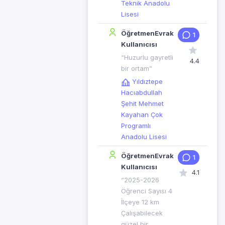
Teknik Anadolu
Lisesi
ÖğretmenEvrak
1
Kullanıcısı
“Huzurlu gayretli
4.4
bir ortam”
Yıldıztepe
Hacıabdullah
Şehit Mehmet
Kayahan Çok
Programlı
Anadolu Lisesi
ÖğretmenEvrak
1
Kullanıcısı
4.1
“2025-2026
Öğrenci Sayısı 4
İlçeye 12 km
Çalışabilecek
güzel bir