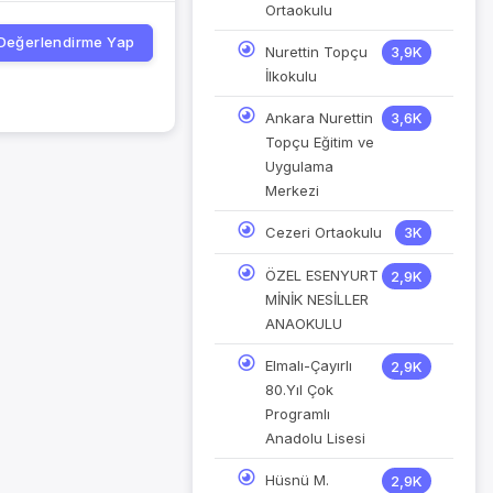
Ortaokulu
Değerlendirme Yap
Nurettin Topçu
3,9K
İlkokulu
Ankara Nurettin
3,6K
Topçu Eğitim ve
Uygulama
Merkezi
Cezeri Ortaokulu
3K
ÖZEL ESENYURT
2,9K
MİNİK NESİLLER
ANAOKULU
Elmalı-Çayırlı
2,9K
80.Yıl Çok
Programlı
Anadolu Lisesi
Hüsnü M.
2,9K