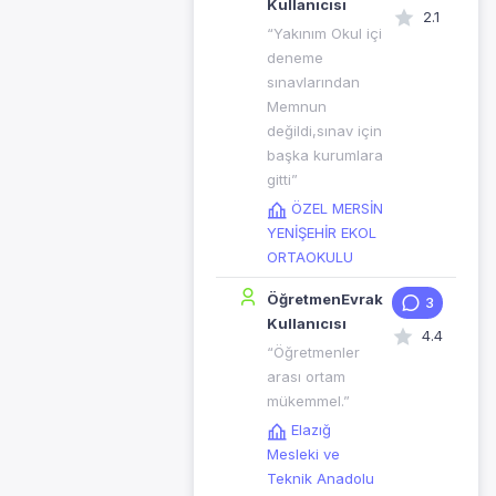
Kullanıcısı
2.1
“Yakınım Okul içi
deneme
sınavlarından
Memnun
değildi,sınav için
başka kurumlara
gitti”
ÖZEL MERSİN
YENİŞEHİR EKOL
ORTAOKULU
ÖğretmenEvrak
3
Kullanıcısı
4.4
“Öğretmenler
arası ortam
mükemmel.”
Elazığ
Mesleki ve
Teknik Anadolu