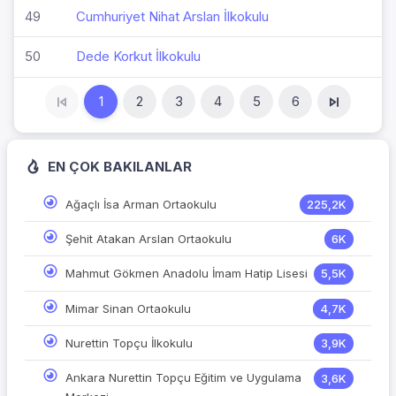
49
Cumhuriyet Nihat Arslan İlkokulu
50
Dede Korkut İlkokulu
1
2
3
4
5
6
EN ÇOK BAKILANLAR
Ağaçlı İsa Arman Ortaokulu
225,2K
Şehit Atakan Arslan Ortaokulu
6K
Mahmut Gökmen Anadolu İmam Hatip Lisesi
5,5K
Mimar Sinan Ortaokulu
4,7K
Nurettin Topçu İlkokulu
3,9K
Ankara Nurettin Topçu Eğitim ve Uygulama
3,6K