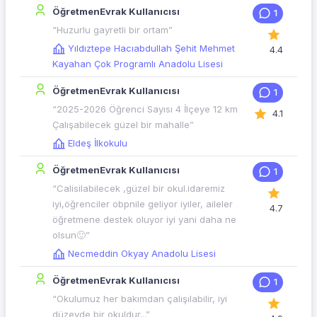
ÖğretmenEvrak Kullanıcısı
1
“Huzurlu gayretli bir ortam”
Yıldıztepe Hacıabdullah Şehit Mehmet
4.4
Kayahan Çok Programlı Anadolu Lisesi
ÖğretmenEvrak Kullanıcısı
1
“2025-2026 Öğrenci Sayısı 4 İlçeye 12 km
4.1
Çalışabilecek güzel bir mahalle”
Eldeş İlkokulu
ÖğretmenEvrak Kullanıcısı
1
“Calisilabilecek ,güzel bir okul.idaremiz
iyi,öğrenciler obpnile geliyor iyiler, aileler
4.7
öğretmene destek oluyor iyi yani daha ne
olsun🙂”
Necmeddin Okyay Anadolu Lisesi
ÖğretmenEvrak Kullanıcısı
1
“Okulumuz her bakımdan çalışılabilir, iyi
düzeyde bir okuldur...”