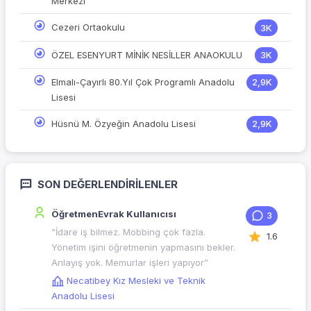
Merkezi
Cezeri Ortaokulu
3K
ÖZEL ESENYURT MİNİK NESİLLER ANAOKULU
3K
Elmalı-Çayırlı 80.Yıl Çok Programlı Anadolu
2,9K
Lisesi
Hüsnü M. Özyeğin Anadolu Lisesi
2,9K
SON DEĞERLENDIRILENLER
ÖğretmenEvrak Kullanıcısı
3
“İdare iş bilmez. Mobbing çok fazla.
1.6
Yönetim işini öğretmenin yapmasını bekler.
Anlayış yok. Memurlar işleri yapıyor”
Necatibey Kız Mesleki ve Teknik
Anadolu Lisesi