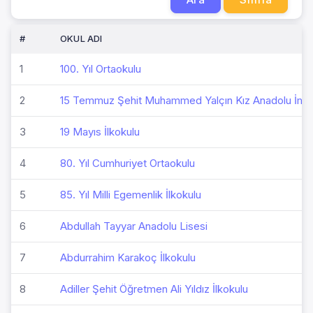
#
OKUL ADI
1
100. Yıl Ortaokulu
2
15 Temmuz Şehit Muhammed Yalçın Kız Anadolu İmam
3
19 Mayıs İlkokulu
4
80. Yıl Cumhuriyet Ortaokulu
5
85. Yıl Milli Egemenlik İlkokulu
6
Abdullah Tayyar Anadolu Lisesi
7
Abdurrahim Karakoç İlkokulu
8
Adiller Şehit Öğretmen Ali Yıldız İlkokulu