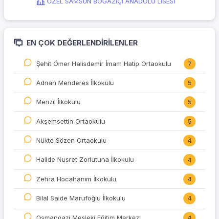
ÖZEL SAMSUN BOĞAZİÇİ ANADOLU LİSESİ
EN ÇOK DEĞERLENDIRILENLER
Şehit Ömer Halisdemir İmam Hatip Ortaokulu
7
Adnan Menderes İlkokulu
5
Menzil İlkokulu
5
Akşemsettin Ortaokulu
5
Nükte Sözen Ortaokulu
4
Halide Nusret Zorlutuna İlkokulu
4
Zehra Hocahanım İlkokulu
4
Bilal Saide Marufoğlu İlkokulu
4
Osmangazi Mesleki Eğitim Merkezi
4