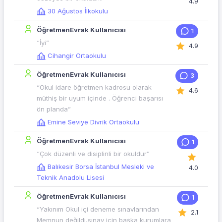
4.9
30 Ağustos İlkokulu
ÖğretmenEvrak Kullanıcısı
1
“İyi”
4.9
Cihangir Ortaokulu
ÖğretmenEvrak Kullanıcısı
3
“Okul idare öğretmen kadrosu olarak
4.6
müthiş bir uyum içinde . Öğrenci başarısı
ön planda”
Emine Seviye Divrik Ortaokulu
ÖğretmenEvrak Kullanıcısı
1
“Çok düzenli ve disiplinli bir okuldur”
Balıkesir Borsa İstanbul Mesleki ve
4.0
Teknik Anadolu Lisesi
ÖğretmenEvrak Kullanıcısı
1
“Yakınım Okul içi deneme sınavlarından
2.1
Memnun değildi,sınav için başka kurumlara