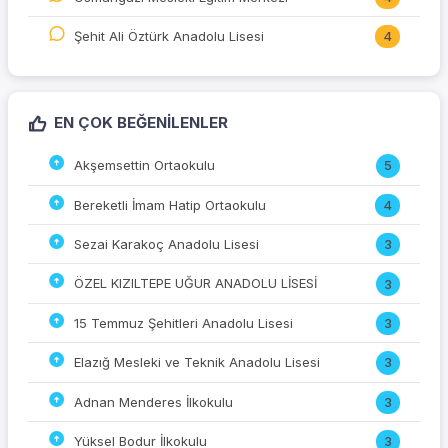
Şehit Ali Öztürk Anadolu Lisesi
4
EN ÇOK BEĞENILENLER
Akşemsettin Ortaokulu
5
Bereketli İmam Hatip Ortaokulu
4
Sezai Karakoç Anadolu Lisesi
3
ÖZEL KIZILTEPE UĞUR ANADOLU LİSESİ
3
15 Temmuz Şehitleri Anadolu Lisesi
3
Elazığ Mesleki ve Teknik Anadolu Lisesi
3
Adnan Menderes İlkokulu
3
Yüksel Bodur İlkokulu
3