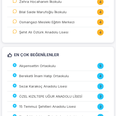
Zehra Hocahanım İlkokulu
4
Bilal Saide Marufoğlu İlkokulu
4
Osmangazi Mesleki Eğitim Merkezi
4
Şehit Ali Öztürk Anadolu Lisesi
4
EN ÇOK BEĞENILENLER
Akşemsettin Ortaokulu
5
Bereketli İmam Hatip Ortaokulu
4
Sezai Karakoç Anadolu Lisesi
3
ÖZEL KIZILTEPE UĞUR ANADOLU LİSESİ
3
15 Temmuz Şehitleri Anadolu Lisesi
3