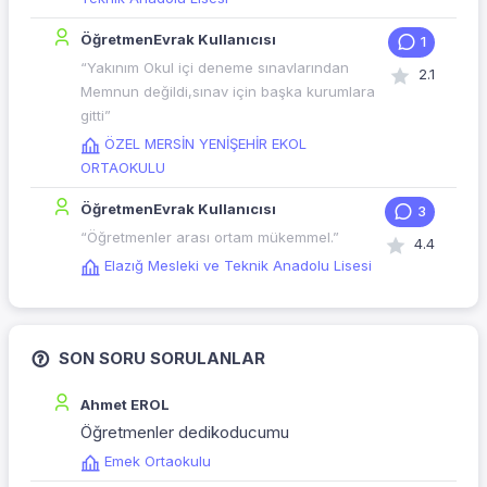
ÖğretmenEvrak Kullanıcısı
1
“Yakınım Okul içi deneme sınavlarından
2.1
Memnun değildi,sınav için başka kurumlara
gitti”
ÖZEL MERSİN YENİŞEHİR EKOL
ORTAOKULU
ÖğretmenEvrak Kullanıcısı
3
“Öğretmenler arası ortam mükemmel.”
4.4
Elazığ Mesleki ve Teknik Anadolu Lisesi
SON SORU SORULANLAR
Ahmet EROL
Öğretmenler dedikoducumu
Emek Ortaokulu