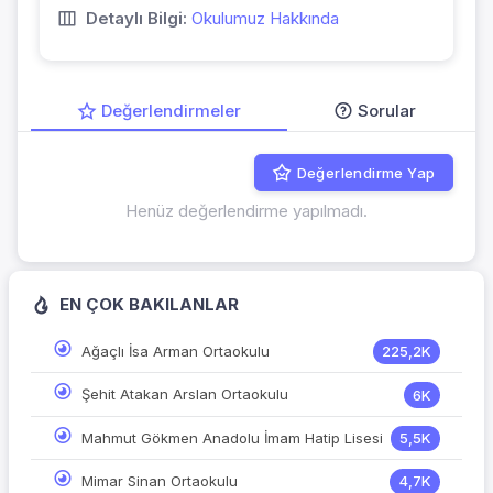
Detaylı Bilgi:
Okulumuz Hakkında
Değerlendirmeler
Sorular
Değerlendirme Yap
Henüz değerlendirme yapılmadı.
EN ÇOK BAKILANLAR
Ağaçlı İsa Arman Ortaokulu
225,2K
Şehit Atakan Arslan Ortaokulu
6K
Mahmut Gökmen Anadolu İmam Hatip Lisesi
5,5K
Mimar Sinan Ortaokulu
4,7K