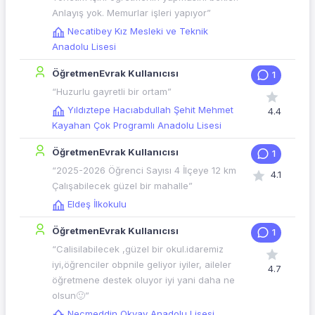
Anlayış yok. Memurlar işleri yapıyor”
Necatibey Kız Mesleki ve Teknik
Anadolu Lisesi
ÖğretmenEvrak Kullanıcısı
1
“Huzurlu gayretli bir ortam”
Yıldıztepe Hacıabdullah Şehit Mehmet
4.4
Kayahan Çok Programlı Anadolu Lisesi
ÖğretmenEvrak Kullanıcısı
1
“2025-2026 Öğrenci Sayısı 4 İlçeye 12 km
4.1
Çalışabilecek güzel bir mahalle”
Eldeş İlkokulu
ÖğretmenEvrak Kullanıcısı
1
“Calisilabilecek ,güzel bir okul.idaremiz
iyi,öğrenciler obpnile geliyor iyiler, aileler
4.7
öğretmene destek oluyor iyi yani daha ne
olsun🙂”
Necmeddin Okyay Anadolu Lisesi