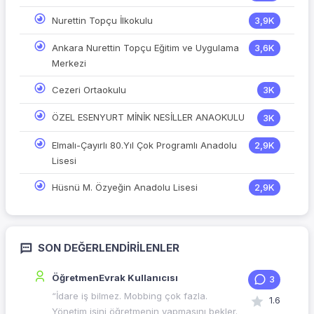
Nurettin Topçu İlkokulu
3,9K
Ankara Nurettin Topçu Eğitim ve Uygulama
3,6K
Merkezi
Cezeri Ortaokulu
3K
ÖZEL ESENYURT MİNİK NESİLLER ANAOKULU
3K
Elmalı-Çayırlı 80.Yıl Çok Programlı Anadolu
2,9K
Lisesi
Hüsnü M. Özyeğin Anadolu Lisesi
2,9K
SON DEĞERLENDIRILENLER
ÖğretmenEvrak Kullanıcısı
3
“İdare iş bilmez. Mobbing çok fazla.
1.6
Yönetim işini öğretmenin yapmasını bekler.