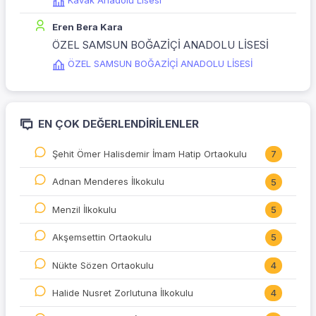
Kavak Anadolu Lisesi
Eren Bera Kara
ÖZEL SAMSUN BOĞAZİÇİ ANADOLU LİSESİ
ÖZEL SAMSUN BOĞAZİÇİ ANADOLU LİSESİ
EN ÇOK DEĞERLENDIRILENLER
Şehit Ömer Halisdemir İmam Hatip Ortaokulu
7
Adnan Menderes İlkokulu
5
Menzil İlkokulu
5
Akşemsettin Ortaokulu
5
Nükte Sözen Ortaokulu
4
Halide Nusret Zorlutuna İlkokulu
4