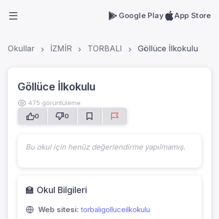
Google Play
App Store
Okullar
İZMİR
TORBALI
Göllüce İlkokulu
Göllüce İlkokulu
475 görüntüleme
0
0
Bu okul için henüz değerlendirme yapılmamış.
🏫 Okul Bilgileri
Web sitesi:
torbaligolluceilkokulu