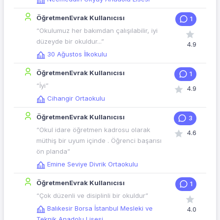
ÖğretmenEvrak Kullanıcısı
1
“Okulumuz her bakımdan çalışılabilir, iyi
düzeyde bir okuldur...”
4.9
30 Ağustos İlkokulu
ÖğretmenEvrak Kullanıcısı
1
“İyi”
4.9
Cihangir Ortaokulu
ÖğretmenEvrak Kullanıcısı
3
“Okul idare öğretmen kadrosu olarak
4.6
müthiş bir uyum içinde . Öğrenci başarısı
ön planda”
Emine Seviye Divrik Ortaokulu
ÖğretmenEvrak Kullanıcısı
1
“Çok düzenli ve disiplinli bir okuldur”
Balıkesir Borsa İstanbul Mesleki ve
4.0
Teknik Anadolu Lisesi