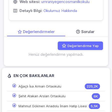
Web sitesi:
umraniyegencosmanilkokulu
Detaylı Bilgi:
Okulumuz Hakkında
Değerlendirmeler
Sorular
Değerlendirme Yap
Henüz değerlendirme yapılmadı.
EN ÇOK BAKILANLAR
Ağaçlı İsa Arman Ortaokulu
225,2K
Şehit Atakan Arslan Ortaokulu
6K
Mahmut Gökmen Anadolu İmam Hatip Lisesi
5,5K