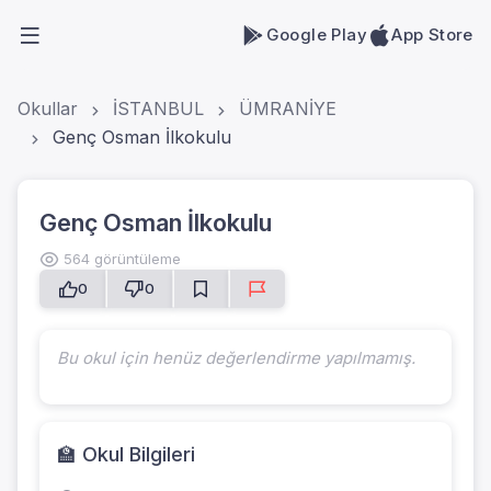
Google Play
App Store
Okullar
İSTANBUL
ÜMRANİYE
Genç Osman İlkokulu
Genç Osman İlkokulu
564 görüntüleme
0
0
Bu okul için henüz değerlendirme yapılmamış.
🏫 Okul Bilgileri