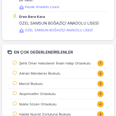
Kavak Anadolu Lisesi
Eren Bera Kara
ÖZEL SAMSUN BOĞAZİÇİ ANADOLU LİSESİ
ÖZEL SAMSUN BOĞAZİÇİ ANADOLU LİSESİ
EN ÇOK DEĞERLENDIRILENLER
Şehit Ömer Halisdemir İmam Hatip Ortaokulu
7
Adnan Menderes İlkokulu
5
Menzil İlkokulu
5
Akşemsettin Ortaokulu
5
Nükte Sözen Ortaokulu
4
Halide Nusret Zorlutuna İlkokulu
4