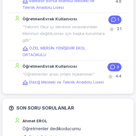
Balıkesir Borsa İstanbul Mesleki ve
4.0
Teknik Anadolu Lisesi
ÖğretmenEvrak Kullanıcısı
1
“Yakınım Okul içi deneme sınavlarından
2.1
Memnun değildi,sınav için başka kurumlara
gitti”
ÖZEL MERSİN YENİŞEHİR EKOL
ORTAOKULU
ÖğretmenEvrak Kullanıcısı
3
“Öğretmenler arası ortam mükemmel.”
4.4
Elazığ Mesleki ve Teknik Anadolu Lisesi
SON SORU SORULANLAR
Ahmet EROL
Öğretmenler dedikoducumu