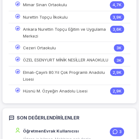
Mimar Sinan Ortaokulu
4,7K
Nurettin Topçu İlkokulu
3,9K
Ankara Nurettin Topçu Eğitim ve Uygulama
3,6K
Merkezi
Cezeri Ortaokulu
3K
ÖZEL ESENYURT MİNİK NESİLLER ANAOKULU
3K
Elmalı-Çayırlı 80.Yıl Çok Programlı Anadolu
2,9K
Lisesi
Hüsnü M. Özyeğin Anadolu Lisesi
2,9K
SON DEĞERLENDIRILENLER
ÖğretmenEvrak Kullanıcısı
3