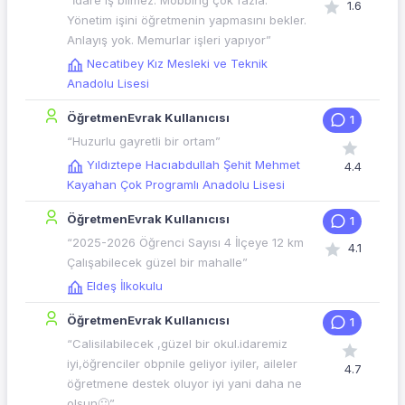
“İdare iş bilmez. Mobbing çok fazla.
1.6
Yönetim işini öğretmenin yapmasını bekler.
Anlayış yok. Memurlar işleri yapıyor”
Necatibey Kız Mesleki ve Teknik
Anadolu Lisesi
ÖğretmenEvrak Kullanıcısı
1
“Huzurlu gayretli bir ortam”
Yıldıztepe Hacıabdullah Şehit Mehmet
4.4
Kayahan Çok Programlı Anadolu Lisesi
ÖğretmenEvrak Kullanıcısı
1
“2025-2026 Öğrenci Sayısı 4 İlçeye 12 km
4.1
Çalışabilecek güzel bir mahalle”
Eldeş İlkokulu
ÖğretmenEvrak Kullanıcısı
1
“Calisilabilecek ,güzel bir okul.idaremiz
iyi,öğrenciler obpnile geliyor iyiler, aileler
4.7
öğretmene destek oluyor iyi yani daha ne
olsun🙂”