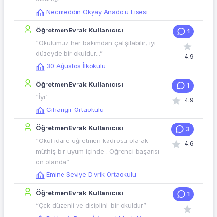
Necmeddin Okyay Anadolu Lisesi
ÖğretmenEvrak Kullanıcısı
1
“Okulumuz her bakımdan çalışılabilir, iyi
düzeyde bir okuldur...”
4.9
30 Ağustos İlkokulu
ÖğretmenEvrak Kullanıcısı
1
“İyi”
4.9
Cihangir Ortaokulu
ÖğretmenEvrak Kullanıcısı
3
“Okul idare öğretmen kadrosu olarak
4.6
müthiş bir uyum içinde . Öğrenci başarısı
ön planda”
Emine Seviye Divrik Ortaokulu
ÖğretmenEvrak Kullanıcısı
1
“Çok düzenli ve disiplinli bir okuldur”