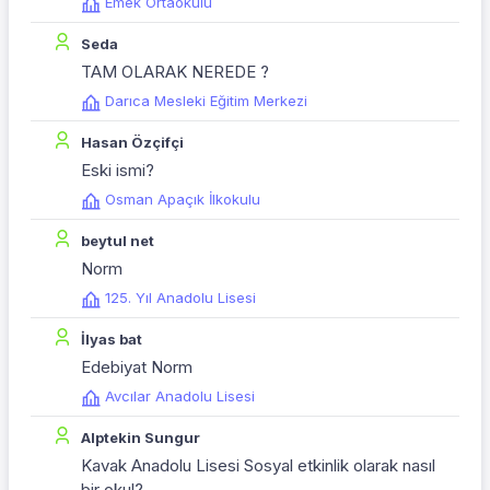
Emek Ortaokulu
Seda
TAM OLARAK NEREDE ?
Darıca Mesleki Eğitim Merkezi
Hasan Özçifçi
Eski ismi?
Osman Apaçık İlkokulu
beytul net
Norm
125. Yıl Anadolu Lisesi
İlyas bat
Edebiyat Norm
Avcılar Anadolu Lisesi
Alptekin Sungur
Kavak Anadolu Lisesi Sosyal etkinlik olarak nasıl
bir okul?