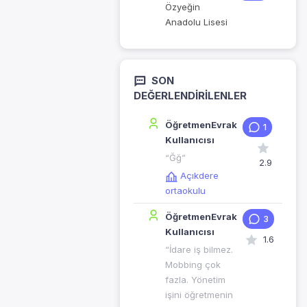
Özyeğin
Anadolu Lisesi
SON
DEĞERLENDIRILENLER
ÖğretmenEvrak
1
Kullanıcısı
“Ğğ”
2.9
Açıkdere
ortaokulu
ÖğretmenEvrak
3
Kullanıcısı
1.6
“İdare iş bilmez.
Mobbing çok
fazla. Yönetim
işini öğretmenin