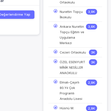
lar
Ortaokulu
Nurettin Topçu
3,9K
Değerlendirme Yap
İlkokulu
Ankara Nurettin
3,6K
Topçu Eğitim ve
Uygulama
Merkezi
Cezeri Ortaokulu
3K
ÖZEL ESENYURT
3K
MİNİK NESİLLER
ANAOKULU
Elmalı-Çayırlı
2,9K
80.Yıl Çok
Programlı
Anadolu Lisesi
Hüsnü M.
2,9K