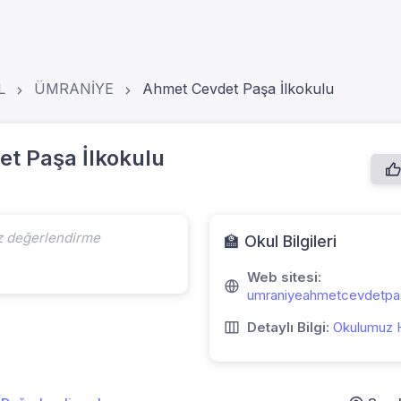
L
ÜMRANİYE
Ahmet Cevdet Paşa İlkokulu
t Paşa İlkokulu
z değerlendirme
🏫 Okul Bilgileri
Web sitesi:
umraniyeahmetcevdetpas
Detaylı Bilgi:
Okulumuz 