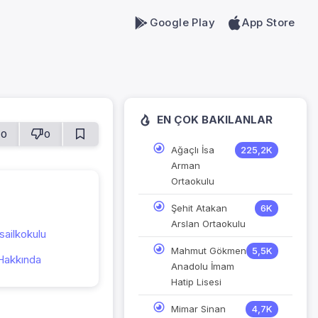
Google Play
App Store
EN ÇOK BAKILANLAR
0
0
Ağaçlı İsa
225,2K
Arman
Ortaokulu
Şehit Atakan
6K
Arslan Ortaokulu
ailkokulu
Mahmut Gökmen
5,5K
Hakkında
Anadolu İmam
Hatip Lisesi
Mimar Sinan
4,7K