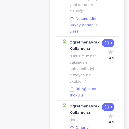
yani daha ne
olsun🙂”
Necmeddin
Okyay Anadolu
Lisesi
ÖğretmenEvrak
1
Kullanıcısı
“Okulumuz her
4.9
bakımdan
çalışılabilir, iyi
düzeyde bir
okuldur...”
30 Ağustos
İlkokulu
ÖğretmenEvrak
1
Kullanıcısı
“İyi”
4.9
Cihangir