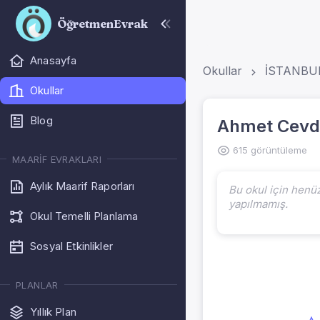
ÖğretmenEvrak
Anasayfa
Okullar
İSTANBU
Okullar
Blog
Ahmet Cevde
615 görüntüleme
MAARIF EVRAKLARI
Aylık Maarif Raporları
Bu okul için henü
yapılmamış.
Okul Temelli Planlama
Sosyal Etkinlikler
PLANLAR
Yıllık Plan