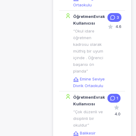
Ortaokulu
ÖğretmenEvrak
3
Kullanıcısı
4.6
“Okul idare
öğretmen
kadrosu olarak
müthiş bir uyum
içinde . Öğrenci
başarısı ön
planda”
Emine Seviye
Divrik Ortaokulu
ÖğretmenEvrak
1
Kullanıcısı
“Çok düzenli ve
4.0
disiplinli bir
okuldur”
Balıkesir