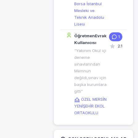
Borsa İstanbul
Mesleki ve
Teknik Anadolu
Lisesi
ÖğretmenEvrak
1
Kullanıcısı
2.1
“Yakınım Okul içi
deneme
sınavlarından
Memnun
değildi,sınav için
başka kurumlara
gitti”
ÖZEL MERSİN
YENİŞEHİR EKOL
ORTAOKULU