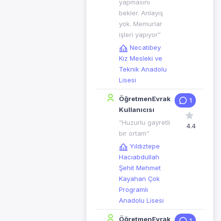
yapmasını
bekler. Anlayış
yok. Memurlar
işleri yapıyor”
Necatibey
Kız Mesleki ve
Teknik Anadolu
Lisesi
ÖğretmenEvrak
1
Kullanıcısı
“Huzurlu gayretli
4.4
bir ortam”
Yıldıztepe
Hacıabdullah
Şehit Mehmet
Kayahan Çok
Programlı
Anadolu Lisesi
ÖğretmenEvrak
1