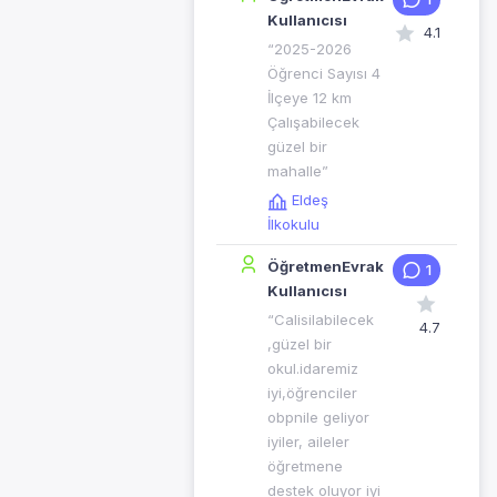
Kullanıcısı
4.1
“2025-2026
Öğrenci Sayısı 4
İlçeye 12 km
Çalışabilecek
güzel bir
mahalle”
Eldeş
İlkokulu
ÖğretmenEvrak
1
Kullanıcısı
“Calisilabilecek
4.7
,güzel bir
okul.idaremiz
iyi,öğrenciler
obpnile geliyor
iyiler, aileler
öğretmene
destek oluyor iyi