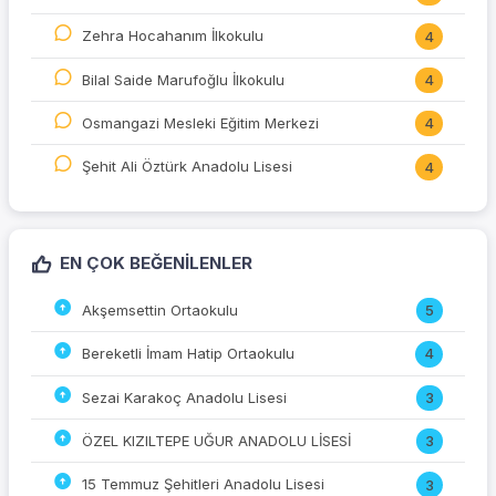
Zehra Hocahanım İlkokulu
4
Bilal Saide Marufoğlu İlkokulu
4
Osmangazi Mesleki Eğitim Merkezi
4
Şehit Ali Öztürk Anadolu Lisesi
4
EN ÇOK BEĞENILENLER
Akşemsettin Ortaokulu
5
Bereketli İmam Hatip Ortaokulu
4
Sezai Karakoç Anadolu Lisesi
3
ÖZEL KIZILTEPE UĞUR ANADOLU LİSESİ
3
15 Temmuz Şehitleri Anadolu Lisesi
3