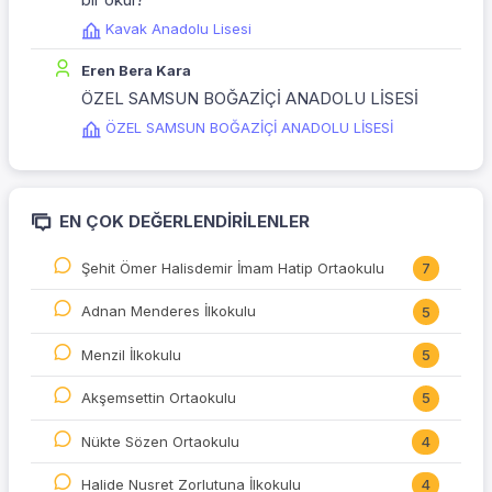
Kavak Anadolu Lisesi
Eren Bera Kara
ÖZEL SAMSUN BOĞAZİÇİ ANADOLU LİSESİ
ÖZEL SAMSUN BOĞAZİÇİ ANADOLU LİSESİ
EN ÇOK DEĞERLENDIRILENLER
Şehit Ömer Halisdemir İmam Hatip Ortaokulu
7
Adnan Menderes İlkokulu
5
Menzil İlkokulu
5
Akşemsettin Ortaokulu
5
Nükte Sözen Ortaokulu
4
Halide Nusret Zorlutuna İlkokulu
4