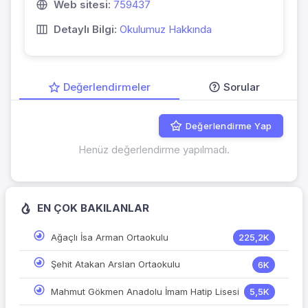
Web sitesi:
759437
Detaylı Bilgi:
Okulumuz Hakkında
Değerlendirmeler
Sorular
Değerlendirme Yap
Henüz değerlendirme yapılmadı.
EN ÇOK BAKILANLAR
Ağaçlı İsa Arman Ortaokulu
225,2K
Şehit Atakan Arslan Ortaokulu
6K
Mahmut Gökmen Anadolu İmam Hatip Lisesi
5,5K