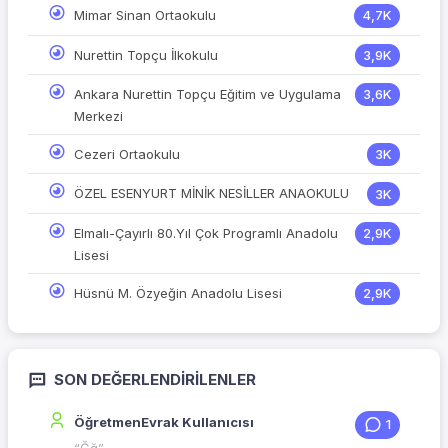
Mimar Sinan Ortaokulu
4,7K
Nurettin Topçu İlkokulu
3,9K
Ankara Nurettin Topçu Eğitim ve Uygulama
3,6K
Merkezi
Cezeri Ortaokulu
3K
ÖZEL ESENYURT MİNİK NESİLLER ANAOKULU
3K
Elmalı-Çayırlı 80.Yıl Çok Programlı Anadolu
2,9K
Lisesi
Hüsnü M. Özyeğin Anadolu Lisesi
2,9K
SON DEĞERLENDIRILENLER
ÖğretmenEvrak Kullanıcısı
1