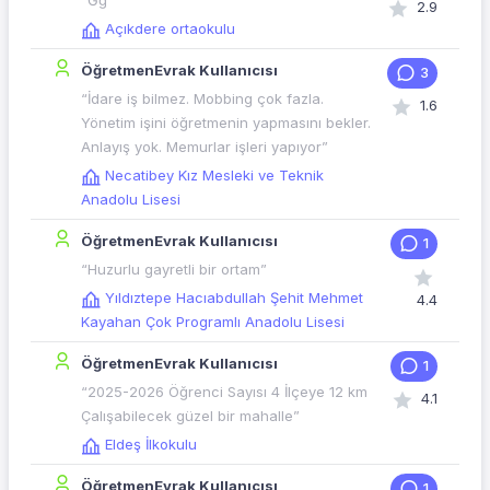
“Ğğ”
2.9
Açıkdere ortaokulu
ÖğretmenEvrak Kullanıcısı
3
“İdare iş bilmez. Mobbing çok fazla.
1.6
Yönetim işini öğretmenin yapmasını bekler.
Anlayış yok. Memurlar işleri yapıyor”
Necatibey Kız Mesleki ve Teknik
Anadolu Lisesi
ÖğretmenEvrak Kullanıcısı
1
“Huzurlu gayretli bir ortam”
Yıldıztepe Hacıabdullah Şehit Mehmet
4.4
Kayahan Çok Programlı Anadolu Lisesi
ÖğretmenEvrak Kullanıcısı
1
“2025-2026 Öğrenci Sayısı 4 İlçeye 12 km
4.1
Çalışabilecek güzel bir mahalle”
Eldeş İlkokulu
ÖğretmenEvrak Kullanıcısı
1