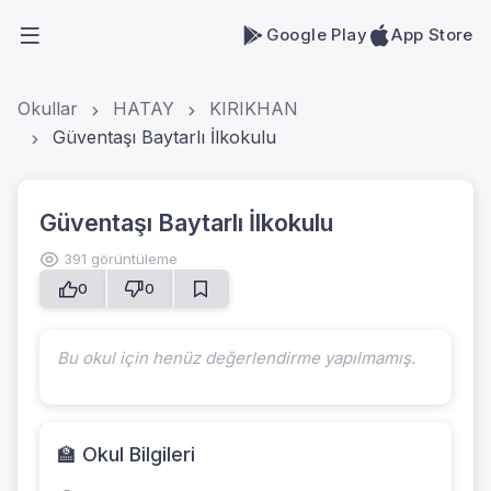
Google Play
App Store
Okullar
HATAY
KIRIKHAN
Güventaşı Baytarlı İlkokulu
Güventaşı Baytarlı İlkokulu
391 görüntüleme
0
0
Bu okul için henüz değerlendirme yapılmamış.
🏫 Okul Bilgileri