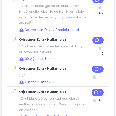
“Calisilabilecek ,güzel bir okul.idaremiz
iyi,öğrenciler obpnile geliyor iyiler, aileler
4.7
öğretmene destek oluyor iyi yani daha ne
olsun🙂”
Necmeddin Okyay Anadolu Lisesi
ÖğretmenEvrak Kullanıcısı
1
“Okulumuz her bakımdan çalışılabilir, iyi
düzeyde bir okuldur...”
4.9
30 Ağustos İlkokulu
ÖğretmenEvrak Kullanıcısı
1
“İyi”
4.9
Cihangir Ortaokulu
ÖğretmenEvrak Kullanıcısı
3
“Okul idare öğretmen kadrosu olarak
4.6
müthiş bir uyum içinde . Öğrenci başarısı
ön planda”