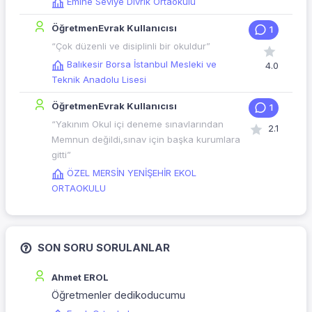
Emine Seviye Divrik Ortaokulu
ÖğretmenEvrak Kullanıcısı
1
“Çok düzenli ve disiplinli bir okuldur”
Balıkesir Borsa İstanbul Mesleki ve
4.0
Teknik Anadolu Lisesi
ÖğretmenEvrak Kullanıcısı
1
“Yakınım Okul içi deneme sınavlarından
2.1
Memnun değildi,sınav için başka kurumlara
gitti”
ÖZEL MERSİN YENİŞEHİR EKOL
ORTAOKULU
SON SORU SORULANLAR
Ahmet EROL
Öğretmenler dedikoducumu