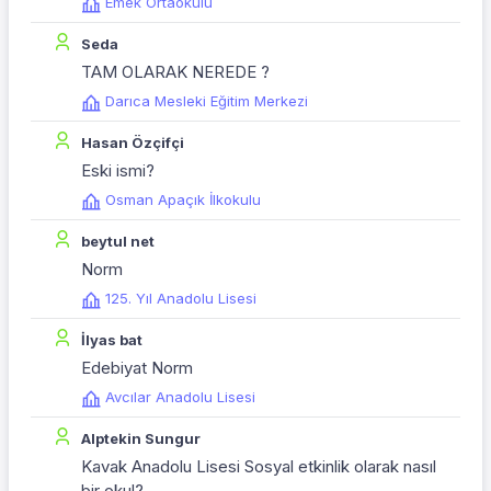
Emek Ortaokulu
Seda
TAM OLARAK NEREDE ?
Darıca Mesleki Eğitim Merkezi
Hasan Özçifçi
Eski ismi?
Osman Apaçık İlkokulu
beytul net
Norm
125. Yıl Anadolu Lisesi
İlyas bat
Edebiyat Norm
Avcılar Anadolu Lisesi
Alptekin Sungur
Kavak Anadolu Lisesi Sosyal etkinlik olarak nasıl
bir okul?