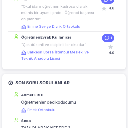
“Okul idare öğretmen kadrosu olarak
4.6
müthiş bir uyum içinde . Öğrenci başarısı
ön planda”
Emine Seviye Divrik Ortaokulu
ÖğretmenEvrak Kullanıcısı
1
“Çok düzenli ve disiplinli bir okuldur”
Balıkesir Borsa İstanbul Mesleki ve
4.0
Teknik Anadolu Lisesi
SON SORU SORULANLAR
Ahmet EROL
Öğretmenler dedikoducumu
Emek Ortaokulu
Seda
TAM OLARAK NEREDE ?