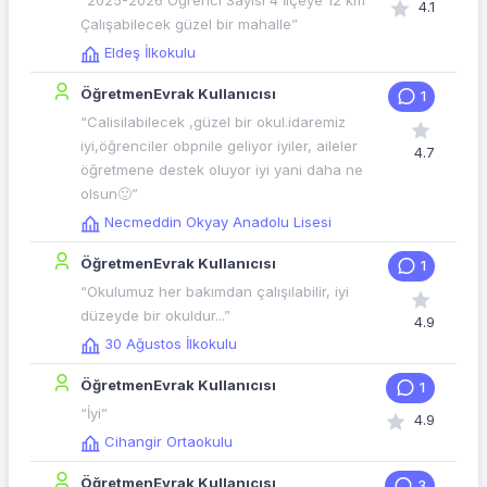
“2025-2026 Öğrenci Sayısı 4 İlçeye 12 km
4.1
Çalışabilecek güzel bir mahalle”
Eldeş İlkokulu
ÖğretmenEvrak Kullanıcısı
1
“Calisilabilecek ,güzel bir okul.idaremiz
iyi,öğrenciler obpnile geliyor iyiler, aileler
4.7
öğretmene destek oluyor iyi yani daha ne
olsun🙂”
Necmeddin Okyay Anadolu Lisesi
ÖğretmenEvrak Kullanıcısı
1
“Okulumuz her bakımdan çalışılabilir, iyi
düzeyde bir okuldur...”
4.9
30 Ağustos İlkokulu
ÖğretmenEvrak Kullanıcısı
1
“İyi”
4.9
Cihangir Ortaokulu
ÖğretmenEvrak Kullanıcısı
3