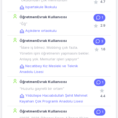
“Okulumdan çok memnunum”
4.7
Ispartakule İlkokulu
ÖğretmenEvrak Kullanıcısı
1
“Ğğ”
2.9
Açıkdere ortaokulu
ÖğretmenEvrak Kullanıcısı
3
“İdare iş bilmez. Mobbing çok fazla.
1.6
Yönetim işini öğretmenin yapmasını bekler.
Anlayış yok. Memurlar işleri yapıyor”
Necatibey Kız Mesleki ve Teknik
Anadolu Lisesi
ÖğretmenEvrak Kullanıcısı
1
“Huzurlu gayretli bir ortam”
Yıldıztepe Hacıabdullah Şehit Mehmet
4.4
Kayahan Çok Programlı Anadolu Lisesi
ÖğretmenEvrak Kullanıcısı
1