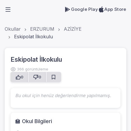
Google Play
App Store
Okullar
ERZURUM
AZİZİYE
Eskipolat İlkokulu
Eskipolat İlkokulu
366 görüntüleme
0
0
Bu okul için henüz değerlendirme yapılmamış.
🏫 Okul Bilgileri