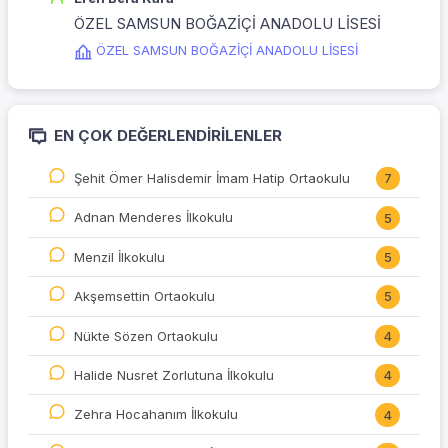
ÖZEL SAMSUN BOĞAZİÇİ ANADOLU LİSESİ
ÖZEL SAMSUN BOĞAZİÇİ ANADOLU LİSESİ
EN ÇOK DEĞERLENDIRILENLER
Şehit Ömer Halisdemir İmam Hatip Ortaokulu
7
Adnan Menderes İlkokulu
5
Menzil İlkokulu
5
Akşemsettin Ortaokulu
5
Nükte Sözen Ortaokulu
4
Halide Nusret Zorlutuna İlkokulu
4
Zehra Hocahanım İlkokulu
4