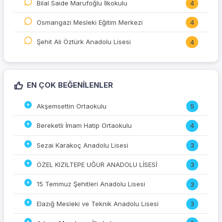
Bilal Saide Marufoğlu İlkokulu
4
Osmangazi Mesleki Eğitim Merkezi
4
Şehit Ali Öztürk Anadolu Lisesi
4
EN ÇOK BEĞENILENLER
Akşemsettin Ortaokulu
5
Bereketli İmam Hatip Ortaokulu
4
Sezai Karakoç Anadolu Lisesi
3
ÖZEL KIZILTEPE UĞUR ANADOLU LİSESİ
3
15 Temmuz Şehitleri Anadolu Lisesi
3
Elazığ Mesleki ve Teknik Anadolu Lisesi
3