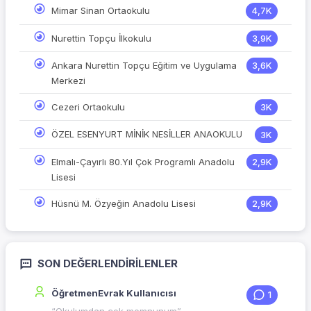
Mimar Sinan Ortaokulu
4,7K
Nurettin Topçu İlkokulu
3,9K
Ankara Nurettin Topçu Eğitim ve Uygulama
3,6K
Merkezi
Cezeri Ortaokulu
3K
ÖZEL ESENYURT MİNİK NESİLLER ANAOKULU
3K
Elmalı-Çayırlı 80.Yıl Çok Programlı Anadolu
2,9K
Lisesi
Hüsnü M. Özyeğin Anadolu Lisesi
2,9K
SON DEĞERLENDIRILENLER
ÖğretmenEvrak Kullanıcısı
1