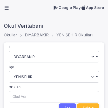
Google Play
App Store
Okul Veritabanı
Okullar
DİYARBAKIR
YENİŞEHİR Okulları
İl
İlçe
Okul Adı
Ara
Sıfırla