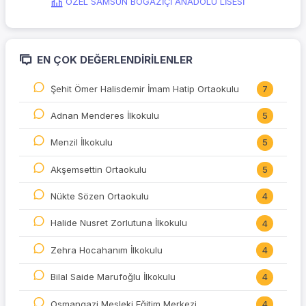
ÖZEL SAMSUN BOĞAZİÇİ ANADOLU LİSESİ
EN ÇOK DEĞERLENDIRILENLER
Şehit Ömer Halisdemir İmam Hatip Ortaokulu
7
Adnan Menderes İlkokulu
5
Menzil İlkokulu
5
Akşemsettin Ortaokulu
5
Nükte Sözen Ortaokulu
4
Halide Nusret Zorlutuna İlkokulu
4
Zehra Hocahanım İlkokulu
4
Bilal Saide Marufoğlu İlkokulu
4
Osmangazi Mesleki Eğitim Merkezi
4