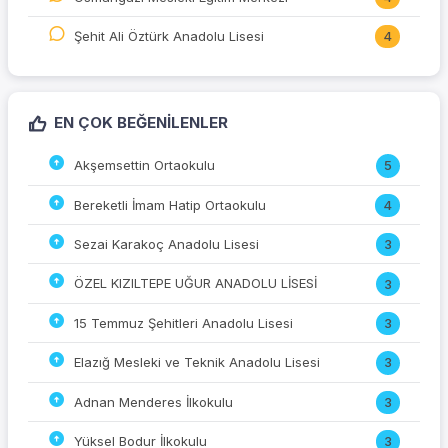
Şehit Ali Öztürk Anadolu Lisesi
4
EN ÇOK BEĞENILENLER
Akşemsettin Ortaokulu
5
Bereketli İmam Hatip Ortaokulu
4
Sezai Karakoç Anadolu Lisesi
3
ÖZEL KIZILTEPE UĞUR ANADOLU LİSESİ
3
15 Temmuz Şehitleri Anadolu Lisesi
3
Elazığ Mesleki ve Teknik Anadolu Lisesi
3
Adnan Menderes İlkokulu
3
Yüksel Bodur İlkokulu
3