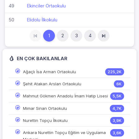
49
Ekinciler Ortaokulu
50
Elidolu İlkokulu
1
2
3
4
EN ÇOK BAKILANLAR
Ağaçlı İsa Arman Ortaokulu
225,2K
Şehit Atakan Arslan Ortaokulu
6K
Mahmut Gökmen Anadolu İmam Hatip Lisesi
5,5K
Mimar Sinan Ortaokulu
4,7K
Nurettin Topçu İlkokulu
3,9K
Ankara Nurettin Topçu Eğitim ve Uygulama
3,6K