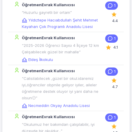
ÖğretmenEvrak Kullanıcısı
1
“Huzurlu gayretli bir ortam”
Yıldıztepe Hacıabdullah Şehit Mehmet
4.4
Kayahan Çok Programlı Anadolu Lisesi
ÖğretmenEvrak Kullanıcısı
1
“2025-2026 Öğrenci Sayısı 4 İlçeye 12 km
4.1
Çalışabilecek güzel bir mahalle”
Eldeş İlkokulu
ÖğretmenEvrak Kullanıcısı
1
“Calisilabilecek ,güzel bir okul.idaremiz
iyi,öğrenciler obpnile geliyor iyiler, aileler
4.7
öğretmene destek oluyor iyi yani daha ne
olsun🙂”
Necmeddin Okyay Anadolu Lisesi
ÖğretmenEvrak Kullanıcısı
1
“Okulumuz her bakımdan çalışılabilir, iyi
düzeyde bir okuldur...”