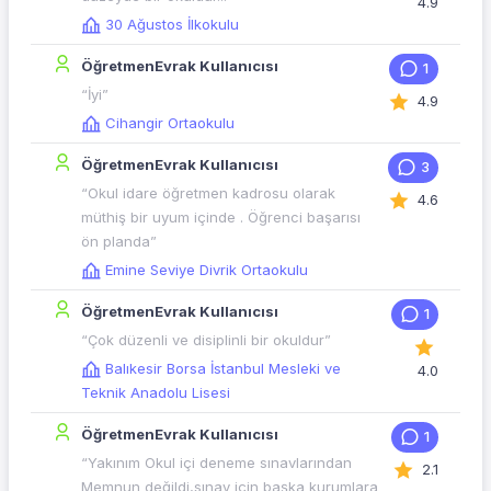
4.9
30 Ağustos İlkokulu
ÖğretmenEvrak Kullanıcısı
1
“İyi”
4.9
Cihangir Ortaokulu
ÖğretmenEvrak Kullanıcısı
3
“Okul idare öğretmen kadrosu olarak
4.6
müthiş bir uyum içinde . Öğrenci başarısı
ön planda”
Emine Seviye Divrik Ortaokulu
ÖğretmenEvrak Kullanıcısı
1
“Çok düzenli ve disiplinli bir okuldur”
Balıkesir Borsa İstanbul Mesleki ve
4.0
Teknik Anadolu Lisesi
ÖğretmenEvrak Kullanıcısı
1
“Yakınım Okul içi deneme sınavlarından
2.1
Memnun değildi,sınav için başka kurumlara