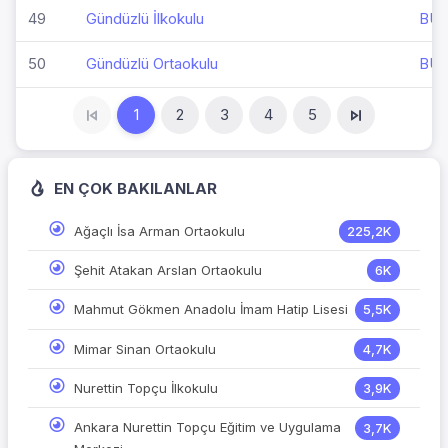
49
Gündüzlü İlkokulu
BU
50
Gündüzlü Ortaokulu
BU
1
2
3
4
5
EN ÇOK BAKILANLAR
Ağaçlı İsa Arman Ortaokulu
225,2K
Şehit Atakan Arslan Ortaokulu
6K
Mahmut Gökmen Anadolu İmam Hatip Lisesi
5,5K
Mimar Sinan Ortaokulu
4,7K
Nurettin Topçu İlkokulu
3,9K
Ankara Nurettin Topçu Eğitim ve Uygulama
3,7K