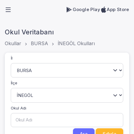
Google Play
App Store
Okul Veritabanı
Okullar
BURSA
İNEGÖL Okulları
İl
İlçe
Okul Adı
Ara
Sıfırla