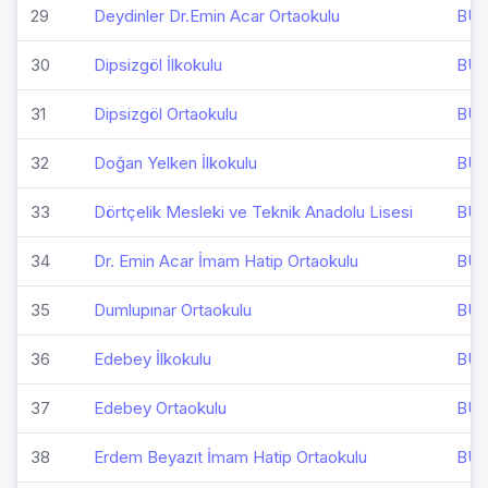
29
Deydinler Dr.Emin Acar Ortaokulu
BU
30
Dipsizgöl İlkokulu
BU
31
Dipsizgöl Ortaokulu
BU
32
Doğan Yelken İlkokulu
BU
33
Dörtçelik Mesleki ve Teknik Anadolu Lisesi
BU
34
Dr. Emin Acar İmam Hatip Ortaokulu
BU
35
Dumlupınar Ortaokulu
BU
36
Edebey İlkokulu
BU
37
Edebey Ortaokulu
BU
38
Erdem Beyazıt İmam Hatip Ortaokulu
BU