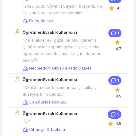
“2025-2026 Öğrenci Sayısı 4 İlçeye 12 km
4.1
Çalışabilecek güzel bir mahalle”
Eldeş İlkokulu
ÖğretmenEvrak Kullanıcısı
1
“Calisilabilecek ,güzel bir okul.idaremiz
iyi,öğrenciler obpnile geliyor iyiler, aileler
4.7
öğretmene destek oluyor iyi yani daha ne
olsun🙂”
Necmeddin Okyay Anadolu Lisesi
ÖğretmenEvrak Kullanıcısı
1
“Okulumuz her bakımdan çalışılabilir, iyi
düzeyde bir okuldur...”
4.9
30 Ağustos İlkokulu
ÖğretmenEvrak Kullanıcısı
1
“İyi”
4.9
Cihangir Ortaokulu