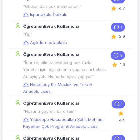
“Okulumdan çok memnunum”
4.7
Ispartakule İlkokulu
ÖğretmenEvrak Kullanıcısı
1
“Ğğ”
2.9
Açıkdere ortaokulu
ÖğretmenEvrak Kullanıcısı
3
“İdare iş bilmez. Mobbing çok fazla.
1.6
Yönetim işini öğretmenin yapmasını bekler.
Anlayış yok. Memurlar işleri yapıyor”
Necatibey Kız Mesleki ve Teknik
Anadolu Lisesi
ÖğretmenEvrak Kullanıcısı
1
“Huzurlu gayretli bir ortam”
Yıldıztepe Hacıabdullah Şehit Mehmet
4.4
Kayahan Çok Programlı Anadolu Lisesi
ÖğretmenEvrak Kullanıcısı
1