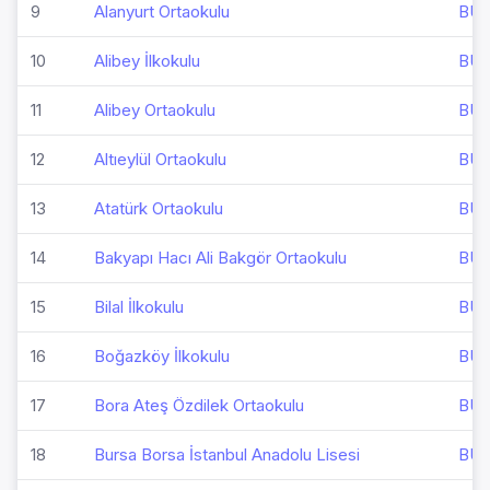
9
Alanyurt Ortaokulu
BU
10
Alibey İlkokulu
BU
11
Alibey Ortaokulu
BU
12
Altıeylül Ortaokulu
BU
13
Atatürk Ortaokulu
BU
14
Bakyapı Hacı Ali Bakgör Ortaokulu
BU
15
Bilal İlkokulu
BU
16
Boğazköy İlkokulu
BU
17
Bora Ateş Özdilek Ortaokulu
BU
18
Bursa Borsa İstanbul Anadolu Lisesi
BU