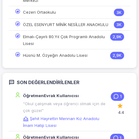
Merkezi
Cezeri Ortaokulu
3K
ÖZEL ESENYURT MİNİK NESİLLER ANAOKULU
3K
Elmalı-Çayırlı 80.Yıl Çok Programlı Anadolu
2,9K
Lisesi
Hüsnü M. Özyeğin Anadolu Lisesi
2,9K
SON DEĞERLENDIRILENLER
ÖğretmenEvrak Kullanıcısı
1
“Okul çalışmak veya öğrenci olmak için de
çok güzel”
4.4
Şehit Hayrettin Mennan Kız Anadolu
İmam Hatip Lisesi
ÖğretmenEvrak Kullanıcısı
1