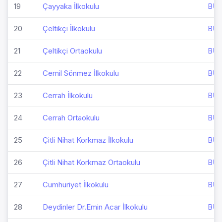
19
Çayyaka İlkokulu
BU
20
Çeltikçi İlkokulu
BU
21
Çeltikçi Ortaokulu
BU
22
Cemil Sönmez İlkokulu
BU
23
Cerrah İlkokulu
BU
24
Cerrah Ortaokulu
BU
25
Çitli Nihat Korkmaz İlkokulu
BU
26
Çitli Nihat Korkmaz Ortaokulu
BU
27
Cumhuriyet İlkokulu
BU
28
Deydinler Dr.Emin Acar İlkokulu
BU