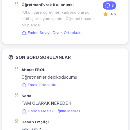
ÖğretmenEvrak Kullanıcısı
3
“Okul idare öğretmen kadrosu olarak
4.6
müthiş bir uyum içinde . Öğrenci başarısı
ön planda”
Emine Seviye Divrik Ortaokulu
SON SORU SORULANLAR
Ahmet EROL
Öğretmenler dedikoducumu
Emek Ortaokulu
Seda
TAM OLARAK NEREDE ?
Darıca Mesleki Eğitim Merkezi
Hasan Özçifçi
Eski ismi?