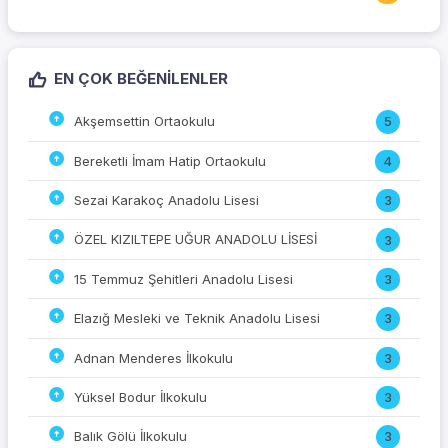
EN ÇOK BEĞENILENLER
Akşemsettin Ortaokulu
5
Bereketli İmam Hatip Ortaokulu
4
Sezai Karakoç Anadolu Lisesi
3
ÖZEL KIZILTEPE UĞUR ANADOLU LİSESİ
3
15 Temmuz Şehitleri Anadolu Lisesi
3
Elazığ Mesleki ve Teknik Anadolu Lisesi
3
Adnan Menderes İlkokulu
3
Yüksel Bodur İlkokulu
3
Balık Gölü İlkokulu
3