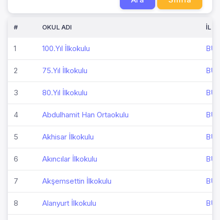
#
OKUL ADI
İL
1
100.Yıl İlkokulu
BU
2
75.Yıl İlkokulu
BU
3
80.Yıl İlkokulu
BU
4
Abdulhamit Han Ortaokulu
BU
5
Akhisar İlkokulu
BU
6
Akıncılar İlkokulu
BU
7
Akşemsettin İlkokulu
BU
8
Alanyurt İlkokulu
BU