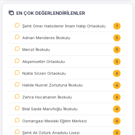
EN ÇOK DEĞERLENDIRILENLER
Şehit Ömer Halisdemir İmam Hatip Ortaokulu
7
Adnan Menderes İlkokulu
5
Menzil İlkokulu
5
Akşemsettin Ortaokulu
5
Nükte Sözen Ortaokulu
4
Halide Nusret Zorlutuna İlkokulu
4
Zehra Hocahanım İlkokulu
4
Bilal Saide Marufoğlu İlkokulu
4
Osmangazi Mesleki Eğitim Merkezi
4
Şehit Ali Öztürk Anadolu Lisesi
4