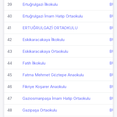
39
Ertuğrulgazi İlkokulu
BU
40
Ertuğrulgazi İmam Hatip Ortaokulu
BU
41
ERTUĞRULGAZİ ORTAOKULU
BU
42
Eskikaracakaya İlkokulu
BU
43
Eskikaracakaya Ortaokulu
BU
44
Fatih İlkokulu
BU
45
Fatma Mehmet Göztepe Anaokulu
BU
46
Fikriye Koşarer Anaokulu
BU
47
Gaziosmanpaşa İmam Hatip Ortaokulu
BU
48
Gazipaşa Ortaokulu
BU