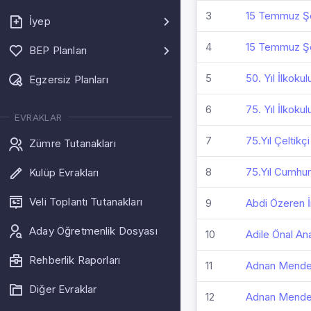
3
15 Temmuz Şeh
İyep
4
15 Temmuz Şe
BEP Planları
5
50. Yıl İlkokul
Egzersiz Planları
6
75. Yıl İlkokul
EVRAKLAR
7
75.Yıl Çeltikç
Zümre Tutanakları
8
75.Yıl Cumhur
Kulüp Evrakları
Veli Toplantı Tutanakları
9
Abdi Özeren 
Aday Öğretmenlik Dosyası
10
Adile Önal An
Rehberlik Raporları
11
Adnan Mender
Diğer Evraklar
12
Adnan Mender