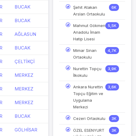
R
BUCAK
Şehit Atakan
6K
Arslan Ortaokulu
R
BUCAK
Mahmut Gökmen
5,5K
Anadolu İmam
R
AĞLASUN
Hatip Lisesi
R
BUCAK
Mimar Sinan
4,7K
Ortaokulu
R
ÇELTİKÇİ
Nurettin Topçu
3,9K
R
MERKEZ
İlkokulu
Ankara Nurettin
3,6K
R
MERKEZ
Topçu Eğitim ve
Uygulama
R
MERKEZ
Merkezi
R
BUCAK
Cezeri Ortaokulu
3K
R
GÖLHİSAR
ÖZEL ESENYURT
3K