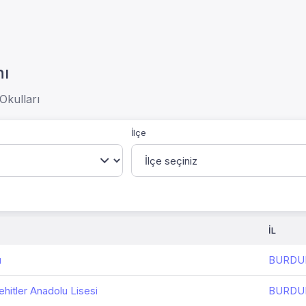
nı
kulları
İlçe
İL
u
BURDU
itler Anadolu Lisesi
BURDU