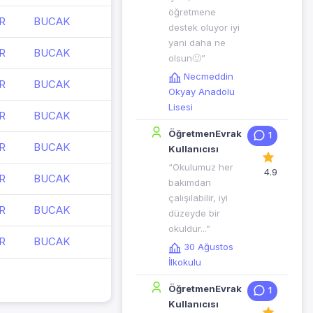
öğretmene
R
BUCAK
destek oluyor iyi
yani daha ne
R
BUCAK
olsun🙂”
Necmeddin
R
BUCAK
Okyay Anadolu
Lisesi
R
BUCAK
ÖğretmenEvrak
1
R
BUCAK
Kullanıcısı
“Okulumuz her
4.9
R
BUCAK
bakımdan
çalışılabilir, iyi
R
BUCAK
düzeyde bir
okuldur...”
R
BUCAK
30 Ağustos
İlkokulu
ÖğretmenEvrak
1
Kullanıcısı