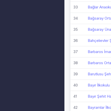
33
Bağlar Anaok
34
Bağsaray Ort
35
Bağsaray Ünal
36
Bahçelievler Ş
37
Barbaros İma
38
Barbaros Ort
39
Barutlusu Şeh
40
Bayır İlkokulu
41
Bayır Şehit Ha
42
Bayramlar İlk