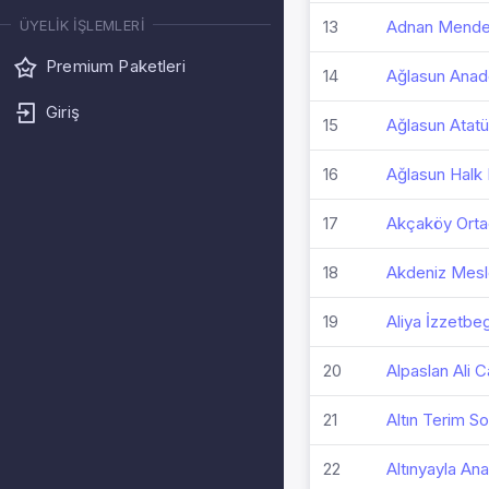
13
Adnan Mender
ÜYELIK İŞLEMLERI
Premium Paketleri
14
Ağlasun Anad
Giriş
15
Ağlasun Atatü
16
Ağlasun Halk 
17
Akçaköy Orta
18
Akdeniz Mesle
19
Aliya İzzetbe
20
Alpaslan Ali 
21
Altın Terim So
22
Altınyayla An