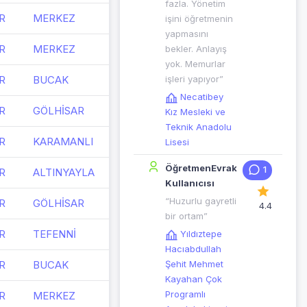
fazla. Yönetim
R
MERKEZ
işini öğretmenin
yapmasını
R
MERKEZ
bekler. Anlayış
yok. Memurlar
R
BUCAK
işleri yapıyor”
Necatibey
R
GÖLHİSAR
Kız Mesleki ve
Teknik Anadolu
R
KARAMANLI
Lisesi
ÖğretmenEvrak
1
R
ALTINYAYLA
Kullanıcısı
“Huzurlu gayretli
R
GÖLHİSAR
4.4
bir ortam”
R
TEFENNİ
Yıldıztepe
Hacıabdullah
R
BUCAK
Şehit Mehmet
Kayahan Çok
Programlı
R
MERKEZ