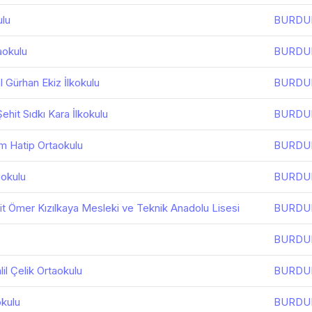
ulu
BURDU
aokulu
BURDU
 Gürhan Ekiz İlkokulu
BURDU
ehit Sıdkı Kara İlkokulu
BURDU
m Hatip Ortaokulu
BURDU
aokulu
BURDU
it Ömer Kızılkaya Mesleki ve Teknik Anadolu Lisesi
BURDU
BURDU
lil Çelik Ortaokulu
BURDU
okulu
BURDU