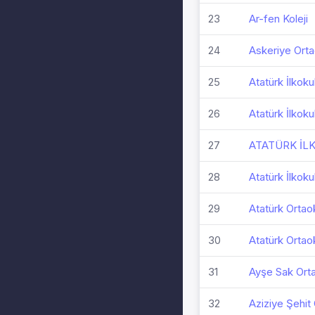
23
Ar-fen Koleji
24
Askeriye Orta
25
Atatürk İlkoku
26
Atatürk İlkoku
27
ATATÜRK İL
28
Atatürk İlkoku
29
Atatürk Ortao
30
Atatürk Ortao
31
Ayşe Sak Ort
32
Aziziye Şehit