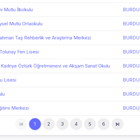
 Mutlu İlkokulu
BURDU
sel Mutlu Ortaokulu
BURDU
ahman Taş Rehberlik ve Araştırma Merkezi
BURDU
olunay Fen Lisesi
BURDU
Kadriye Öztürk Öğretmenevi ve Akşam Sanat Okulu
BURDU
u Lisesi
BURDU
lu
BURDU
itimi Merkezi
BURDU
1
2
3
4
5
6