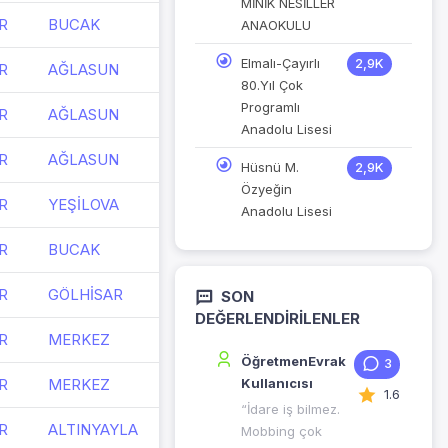
MİNİK NESİLLER
R
BUCAK
ANAOKULU
Elmalı-Çayırlı
2,9K
R
AĞLASUN
80.Yıl Çok
Programlı
R
AĞLASUN
Anadolu Lisesi
R
AĞLASUN
Hüsnü M.
2,9K
Özyeğin
R
YEŞİLOVA
Anadolu Lisesi
R
BUCAK
R
GÖLHİSAR
SON
DEĞERLENDIRILENLER
R
MERKEZ
ÖğretmenEvrak
3
R
MERKEZ
Kullanıcısı
1.6
“İdare iş bilmez.
R
ALTINYAYLA
Mobbing çok