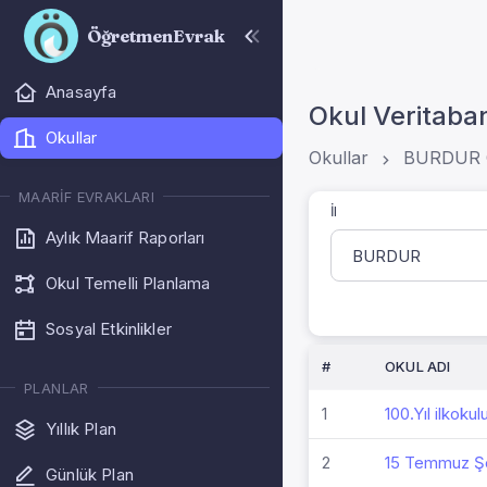
ÖğretmenEvrak
Anasayfa
Okul Veritaba
Okullar
Okullar
BURDUR O
MAARIF EVRAKLARI
İl
Aylık Maarif Raporları
Okul Temelli Planlama
Sosyal Etkinlikler
#
OKUL ADI
PLANLAR
1
100.Yıl ilkokul
Yıllık Plan
2
15 Temmuz Şeh
Günlük Plan