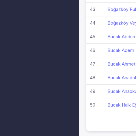
43
Boğazköy Ruhi
44
Boğazköy Vey
45
Bucak Abdurr
46
Bucak Adem T
47
Bucak Ahmet 
48
Bucak Anadol
49
Bucak Anaoku
50
Bucak Halk Eğ