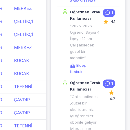
Anadolu Lisesi
R
MERKEZ
ÖğretmenEvrak
1
Kullanıcısı
R
ÇELTİKÇİ
4.1
“2025-2026
Öğrenci Sayısı 4
R
ÇELTİKÇİ
İlçeye 12 km
Çalışabilecek
R
MERKEZ
güzel bir
mahalle”
R
BUCAK
Eldeş
İlkokulu
R
BUCAK
ÖğretmenEvrak
1
R
TEFENNİ
Kullanıcısı
“Calisilabilecek
4.7
R
ÇAVDIR
,güzel bir
okul.idaremiz
R
ÇAVDIR
iyi,öğrenciler
obpnile geliyor
R
TEFENNİ
iyiler, aileler