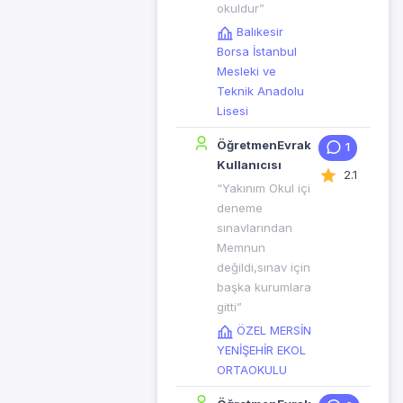
okuldur”
Balıkesir
Borsa İstanbul
Mesleki ve
Teknik Anadolu
Lisesi
ÖğretmenEvrak
1
Kullanıcısı
2.1
“Yakınım Okul içi
deneme
sınavlarından
Memnun
değildi,sınav için
başka kurumlara
gitti”
ÖZEL MERSİN
YENİŞEHİR EKOL
ORTAOKULU