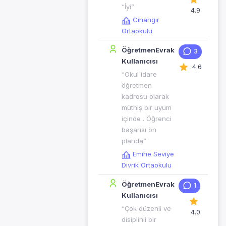
“İyi”
4.9
Cihangir
Ortaokulu
ÖğretmenEvrak
3
Kullanıcısı
4.6
“Okul idare
öğretmen
kadrosu olarak
müthiş bir uyum
içinde . Öğrenci
başarısı ön
planda”
Emine Seviye
Divrik Ortaokulu
ÖğretmenEvrak
1
Kullanıcısı
“Çok düzenli ve
4.0
disiplinli bir