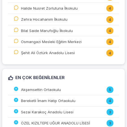
Halide Nusret Zorlutuna İlkokulu
4
Zehra Hocahanım İlkokulu
4
Bilal Saide Marufoğlu İlkokulu
4
Osmangazi Mesleki Eğitim Merkezi
4
Şehit Ali Öztürk Anadolu Lisesi
4
EN ÇOK BEĞENILENLER
Akşemsettin Ortaokulu
5
Bereketli İmam Hatip Ortaokulu
4
Sezai Karakoç Anadolu Lisesi
3
ÖZEL KIZILTEPE UĞUR ANADOLU LİSESİ
3