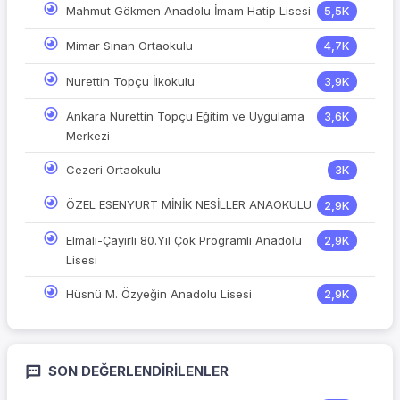
Mahmut Gökmen Anadolu İmam Hatip Lisesi
5,5K
Mimar Sinan Ortaokulu
4,7K
Nurettin Topçu İlkokulu
3,9K
Ankara Nurettin Topçu Eğitim ve Uygulama
3,6K
Merkezi
Cezeri Ortaokulu
3K
ÖZEL ESENYURT MİNİK NESİLLER ANAOKULU
2,9K
Elmalı-Çayırlı 80.Yıl Çok Programlı Anadolu
2,9K
Lisesi
Hüsnü M. Özyeğin Anadolu Lisesi
2,9K
SON DEĞERLENDIRILENLER