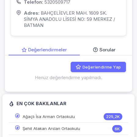
Telefon:
5320509717
Adres:
BAHÇELİEVLER MAH. 1609 SK.
SİMYA ANADOLU LİSESİ NO: 59 MERKEZ /
BATMAN
Değerlendirmeler
Sorular
Değerlendirme Yap
Henüz değerlendirme yapılmadı.
EN ÇOK BAKILANLAR
Ağaçlı İsa Arman Ortaokulu
225,2K
Şehit Atakan Arslan Ortaokulu
6K