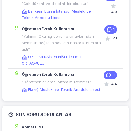
“Çok düzenli ve disiplinli bir okuldur”
Balıkesir Borsa İstanbul Mesleki ve
4.0
Teknik Anadolu Lisesi
ÖğretmenEvrak Kullanıcısı
1
“Yakınım Okul içi deneme sınavlarından
2.1
Memnun değildi,sınav için başka kurumlara
gitti”
ÖZEL MERSİN YENİŞEHİR EKOL
ORTAOKULU
ÖğretmenEvrak Kullanıcısı
3
“Öğretmenler arası ortam mükemmel.”
4.4
Elazığ Mesleki ve Teknik Anadolu Lisesi
SON SORU SORULANLAR
Ahmet EROL