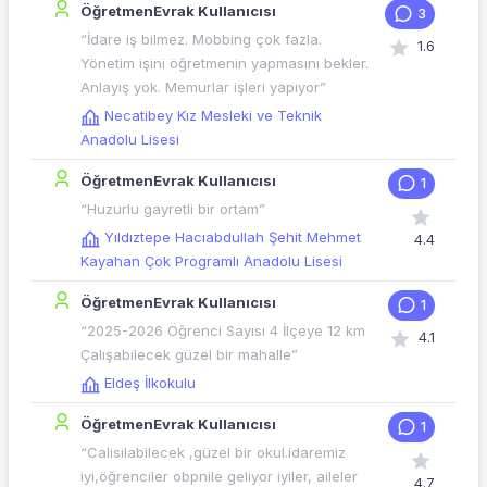
ÖğretmenEvrak Kullanıcısı
3
“İdare iş bilmez. Mobbing çok fazla.
1.6
Yönetim işini öğretmenin yapmasını bekler.
Anlayış yok. Memurlar işleri yapıyor”
Necatibey Kız Mesleki ve Teknik
Anadolu Lisesi
ÖğretmenEvrak Kullanıcısı
1
“Huzurlu gayretli bir ortam”
Yıldıztepe Hacıabdullah Şehit Mehmet
4.4
Kayahan Çok Programlı Anadolu Lisesi
ÖğretmenEvrak Kullanıcısı
1
“2025-2026 Öğrenci Sayısı 4 İlçeye 12 km
4.1
Çalışabilecek güzel bir mahalle”
Eldeş İlkokulu
ÖğretmenEvrak Kullanıcısı
1
“Calisilabilecek ,güzel bir okul.idaremiz
iyi,öğrenciler obpnile geliyor iyiler, aileler
4.7