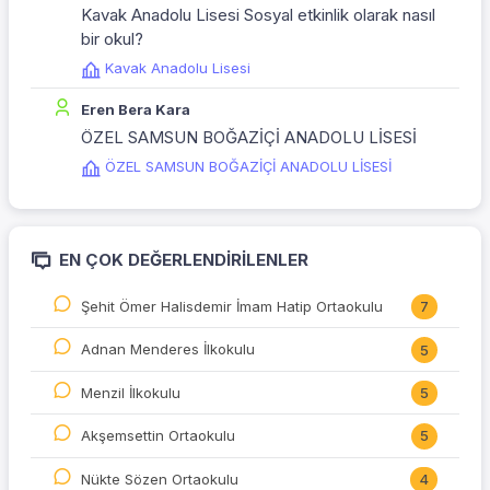
Kavak Anadolu Lisesi Sosyal etkinlik olarak nasıl
bir okul?
Kavak Anadolu Lisesi
Eren Bera Kara
ÖZEL SAMSUN BOĞAZİÇİ ANADOLU LİSESİ
ÖZEL SAMSUN BOĞAZİÇİ ANADOLU LİSESİ
EN ÇOK DEĞERLENDIRILENLER
Şehit Ömer Halisdemir İmam Hatip Ortaokulu
7
Adnan Menderes İlkokulu
5
Menzil İlkokulu
5
Akşemsettin Ortaokulu
5
Nükte Sözen Ortaokulu
4