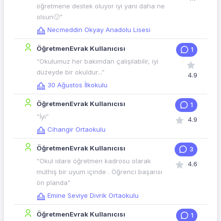
öğretmene destek oluyor iyi yani daha ne
olsun🙂”
Necmeddin Okyay Anadolu Lisesi
ÖğretmenEvrak Kullanıcısı
1
“Okulumuz her bakımdan çalışılabilir, iyi
düzeyde bir okuldur...”
4.9
30 Ağustos İlkokulu
ÖğretmenEvrak Kullanıcısı
1
“İyi”
4.9
Cihangir Ortaokulu
ÖğretmenEvrak Kullanıcısı
3
“Okul idare öğretmen kadrosu olarak
4.6
müthiş bir uyum içinde . Öğrenci başarısı
ön planda”
Emine Seviye Divrik Ortaokulu
ÖğretmenEvrak Kullanıcısı
1