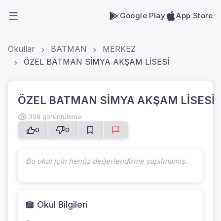
Google Play
App Store
Okullar
BATMAN
MERKEZ
ÖZEL BATMAN SİMYA AKŞAM LİSESİ
ÖZEL BATMAN SİMYA AKŞAM LİSESİ
398 görüntüleme
0
0
Bu okul için henüz değerlendirme yapılmamış.
🏫 Okul Bilgileri