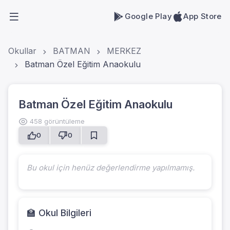
Google Play
App Store
Okullar
BATMAN
MERKEZ
Batman Özel Eğitim Anaokulu
Batman Özel Eğitim Anaokulu
458 görüntüleme
0
0
Bu okul için henüz değerlendirme yapılmamış.
🏫 Okul Bilgileri