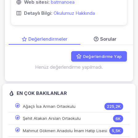
Web sitesi:
batmanoea
Detaylı Bilgi:
Okulumuz Hakkında
Değerlendirmeler
Sorular
Değerlendirme Yap
Henüz değerlendirme yapılmadı.
EN ÇOK BAKILANLAR
Ağaçlı İsa Arman Ortaokulu
225,2K
Şehit Atakan Arslan Ortaokulu
6K
Mahmut Gökmen Anadolu İmam Hatip Lisesi
5,5K