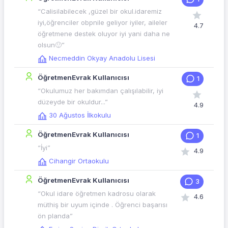
“Calisilabilecek ,güzel bir okul.idaremiz
iyi,öğrenciler obpnile geliyor iyiler, aileler
4.7
öğretmene destek oluyor iyi yani daha ne
olsun🙂”
Necmeddin Okyay Anadolu Lisesi
ÖğretmenEvrak Kullanıcısı
1
“Okulumuz her bakımdan çalışılabilir, iyi
düzeyde bir okuldur...”
4.9
30 Ağustos İlkokulu
ÖğretmenEvrak Kullanıcısı
1
“İyi”
4.9
Cihangir Ortaokulu
ÖğretmenEvrak Kullanıcısı
3
“Okul idare öğretmen kadrosu olarak
4.6
müthiş bir uyum içinde . Öğrenci başarısı
ön planda”