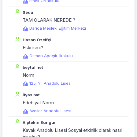
Emek Ortaokulu
Seda
TAM OLARAK NEREDE ?
Darıca Mesleki Eğitim Merkezi
Hasan Özçifçi
Eski ismi?
Osman Apaçık İlkokulu
beytul net
Norm
125. Yıl Anadolu Lisesi
İlyas bat
Edebiyat Norm
Avcılar Anadolu Lisesi
Alptekin Sungur
Kavak Anadolu Lisesi Sosyal etkinlik olarak nasıl
bir okul?