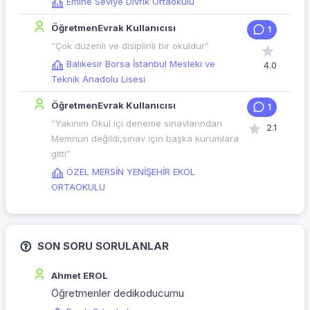
Emine Seviye Divrik Ortaokulu
ÖğretmenEvrak Kullanıcısı
1
“Çok düzenli ve disiplinli bir okuldur”
Balıkesir Borsa İstanbul Mesleki ve
4.0
Teknik Anadolu Lisesi
ÖğretmenEvrak Kullanıcısı
1
“Yakınım Okul içi deneme sınavlarından
2.1
Memnun değildi,sınav için başka kurumlara
gitti”
ÖZEL MERSİN YENİŞEHİR EKOL
ORTAOKULU
SON SORU SORULANLAR
Ahmet EROL
Öğretmenler dedikoducumu