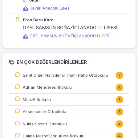
Kavak Anadolu Lisesi
Eren Bera Kara
ÖZEL SAMSUN BOĞAZİÇİ ANADOLU LİSESİ
ÖZEL SAMSUN BOĞAZİÇİ ANADOLU LİSESİ
EN ÇOK DEĞERLENDIRILENLER
Şehit Ömer Halisdemir İmam Hatip Ortaokulu
7
Adnan Menderes İlkokulu
5
Menzil İlkokulu
5
Akşemsettin Ortaokulu
5
Nükte Sözen Ortaokulu
4
Halide Nusret Zorlutuna İlkokulu
4