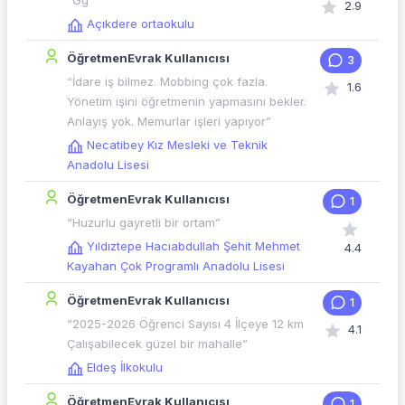
“Ğğ”
2.9
Açıkdere ortaokulu
ÖğretmenEvrak Kullanıcısı
3
“İdare iş bilmez. Mobbing çok fazla.
1.6
Yönetim işini öğretmenin yapmasını bekler.
Anlayış yok. Memurlar işleri yapıyor”
Necatibey Kız Mesleki ve Teknik
Anadolu Lisesi
ÖğretmenEvrak Kullanıcısı
1
“Huzurlu gayretli bir ortam”
Yıldıztepe Hacıabdullah Şehit Mehmet
4.4
Kayahan Çok Programlı Anadolu Lisesi
ÖğretmenEvrak Kullanıcısı
1
“2025-2026 Öğrenci Sayısı 4 İlçeye 12 km
4.1
Çalışabilecek güzel bir mahalle”
Eldeş İlkokulu
ÖğretmenEvrak Kullanıcısı
1