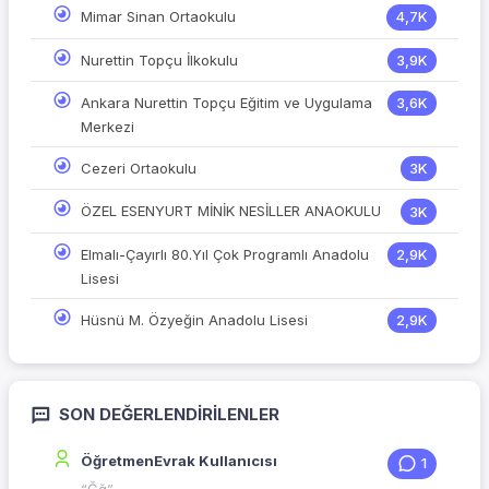
Mimar Sinan Ortaokulu
4,7K
Nurettin Topçu İlkokulu
3,9K
Ankara Nurettin Topçu Eğitim ve Uygulama
3,6K
Merkezi
Cezeri Ortaokulu
3K
ÖZEL ESENYURT MİNİK NESİLLER ANAOKULU
3K
Elmalı-Çayırlı 80.Yıl Çok Programlı Anadolu
2,9K
Lisesi
Hüsnü M. Özyeğin Anadolu Lisesi
2,9K
SON DEĞERLENDIRILENLER
ÖğretmenEvrak Kullanıcısı
1