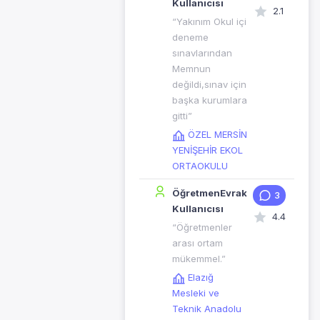
Kullanıcısı
2.1
“Yakınım Okul içi
deneme
sınavlarından
Memnun
değildi,sınav için
başka kurumlara
gitti”
ÖZEL MERSİN
YENİŞEHİR EKOL
ORTAOKULU
ÖğretmenEvrak
3
Kullanıcısı
4.4
“Öğretmenler
arası ortam
mükemmel.”
Elazığ
Mesleki ve
Teknik Anadolu