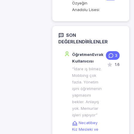
Özyeğin
Anadolu Lisesi
SON
DEĞERLENDIRILENLER
ÖğretmenEvrak
3
Kullanıcısı
1.6
“İdare iş bilmez.
Mobbing çok
fazla. Yönetim
işini öğretmenin
yapmasını
bekler. Anlayış
yok. Memurlar
işleri yapıyor”
Necatibey
Kız Mesleki ve