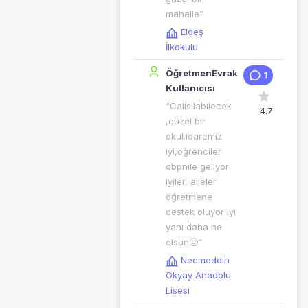
mahalle”
Eldeş
İlkokulu
ÖğretmenEvrak
1
Kullanıcısı
“Calisilabilecek
4.7
,güzel bir
okul.idaremiz
iyi,öğrenciler
obpnile geliyor
iyiler, aileler
öğretmene
destek oluyor iyi
yani daha ne
olsun🙂”
Necmeddin
Okyay Anadolu
Lisesi