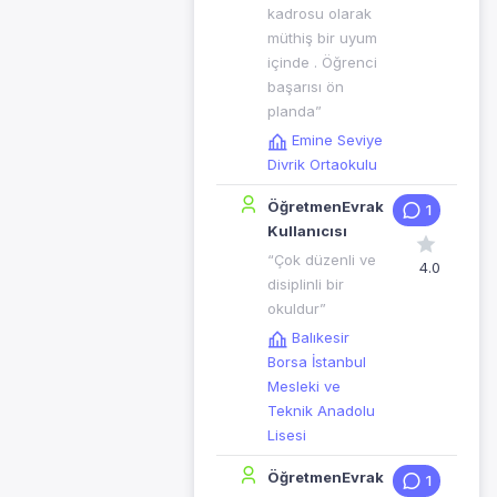
kadrosu olarak
müthiş bir uyum
içinde . Öğrenci
başarısı ön
planda”
Emine Seviye
Divrik Ortaokulu
ÖğretmenEvrak
1
Kullanıcısı
“Çok düzenli ve
4.0
disiplinli bir
okuldur”
Balıkesir
Borsa İstanbul
Mesleki ve
Teknik Anadolu
Lisesi
ÖğretmenEvrak
1