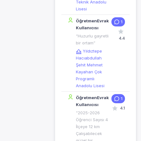
Teknik Anadolu
Lisesi
ÖğretmenEvrak
1
Kullanıcısı
“Huzurlu gayretli
4.4
bir ortam”
Yıldıztepe
Hacıabdullah
Şehit Mehmet
Kayahan Çok
Programlı
Anadolu Lisesi
ÖğretmenEvrak
1
Kullanıcısı
4.1
“2025-2026
Öğrenci Sayısı 4
İlçeye 12 km
Çalışabilecek
güzel bir