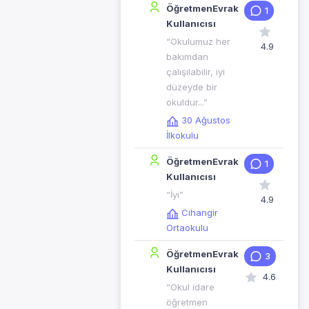
ÖğretmenEvrak
1
Kullanıcısı
“Okulumuz her
4.9
bakımdan
çalışılabilir, iyi
düzeyde bir
okuldur...”
30 Ağustos
İlkokulu
ÖğretmenEvrak
1
Kullanıcısı
“İyi”
4.9
Cihangir
Ortaokulu
ÖğretmenEvrak
3
Kullanıcısı
4.6
“Okul idare
öğretmen