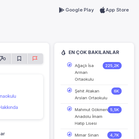
Google Play
App Store
EN ÇOK BAKILANLAR
0
Ağaçlı İsa
225,2K
Arman
Ortaokulu
Şehit Atakan
6K
naokulu
Arslan Ortaokulu
Hakkında
Mahmut Gökmen
5,5K
Anadolu İmam
Hatip Lisesi
lar
Mimar Sinan
4,7K