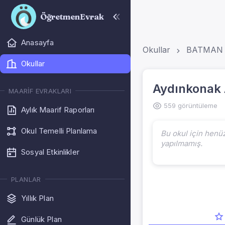
ÖğretmenEvrak
Anasayfa
Okullar
BATMAN
Okullar
Aydınkonak
MAARIF EVRAKLARI
559 görüntüleme
Aylık Maarif Raporları
Okul Temelli Planlama
Bu okul için henü
yapılmamış.
Sosyal Etkinlikler
PLANLAR
Yıllık Plan
Günlük Plan