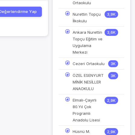
Ortaokulu
Değerlendirme Yap
Nurettin Topçu
3,9K
İlkokulu
Ankara Nurettin
3,6K
Topçu Eğitim ve
Uygulama
Merkezi
Cezeri Ortaokulu
3K
ÖZEL ESENYURT
3K
MİNİK NESİLLER
ANAOKULU
Elmalı-Çayırlı
2,9K
80.Yıl Çok
Programlı
Anadolu Lisesi
Hüsnü M.
2,9K